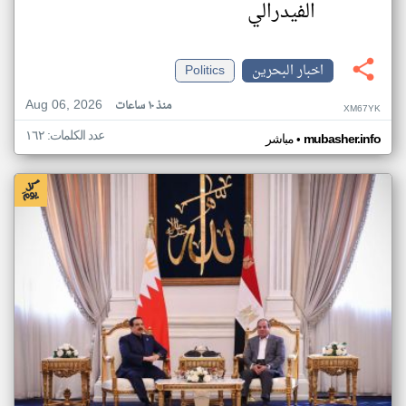
الفيدرالي
اخبار البحرين
Politics
Aug 06, 2026
منذ ١٠ ساعات
XM67YK
عدد الكلمات: ١٦٢
•
mubasher.info
مباشر