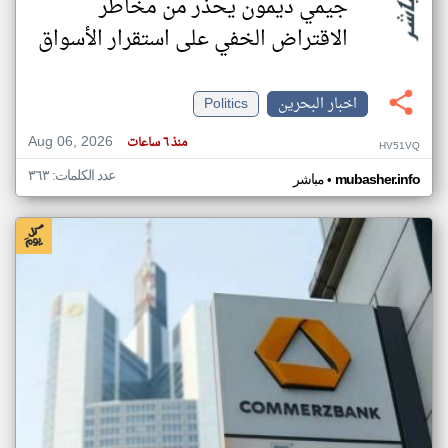
جيمي ديمون يحذر من مخاطر
الاقتراض الخفي على استقرار الأسواق
اخبار البحرين
Politics
Aug 06, 2026
منذ ٦ ساعات
HV51VQ
عدد الكلمات: ٣٦٣
•
mubasher.info
مباشر