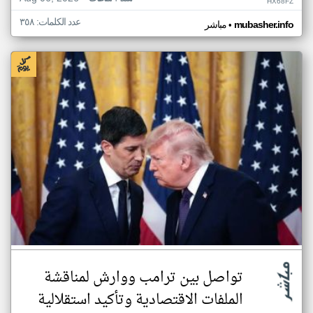
HX68FZ
عدد الكلمات: ٣٥٨
•
mubasher.info
مباشر
تواصل بين ترامب ووارش لمناقشة
الملفات الاقتصادية وتأكيد استقلالية