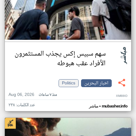
سهم سبيس إكس يجذب المستثمرون
الأفراد عقب هبوطه
اخبار البحرين
Politics
Aug 06, 2026
منذ ٧ ساعات
XM88IO
عدد الكلمات: ٢٣٨
•
mubasher.info
مباشر