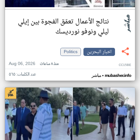
نتائج الأعمال تعمّق الفجوة بين إيلي
ليلي ونوفو نورديسك
اخبار البحرين
Politics
Aug 06, 2026
منذ ٨ ساعات
CC15BE
عدد الكلمات: ٥٦٥
•
mubasher.info
مباشر