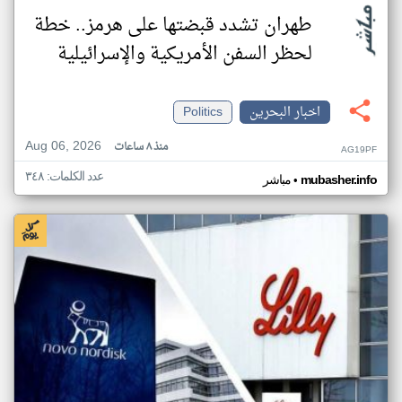
طهران تشدد قبضتها على هرمز.. خطة
لحظر السفن الأمريكية والإسرائيلية
اخبار البحرين
Politics
Aug 06, 2026
منذ ٨ ساعات
AG19PF
عدد الكلمات: ٣٤٨
•
mubasher.info
مباشر