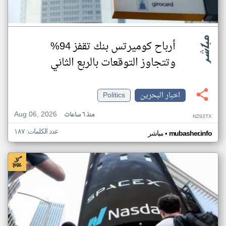
أرباح كوميرتس بنك تقفز 94%
وتتجاوز التوقعات بالربع الثاني
اخبار البحرين
Politics
Aug 06, 2026
منذ ٦ ساعات
NZ93TX
عدد الكلمات: ١٨٧
•
mubasher.info
مباشر