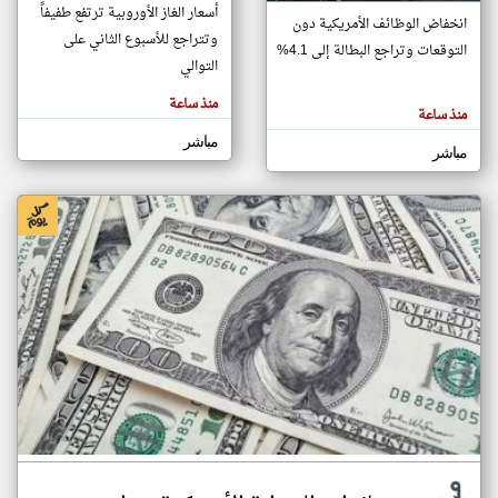
أسعار الغاز الأوروبية ترتفع طفيفاً
انخفاض الوظائف الأمريكية دون
وتتراجع للأسبوع الثاني على
التوقعات وتراجع البطالة إلى 4.1%
التوالي
klyoum.com
تغيير الدولة
تعبر
منذ ساعة
مصادر الأخبار من البحرين
منذ ساعة
المقالات
الموجوده
اخبار البحرين على مدار الساعة
هنا عن
مباشر
مباشر
وجهة
نظر
أهم اخبار البحرين العاجلة والمباشرة
كاتبيها.