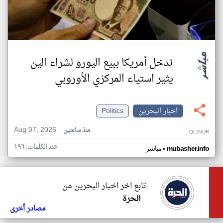
تدخل أمريكا ببيع اليورو لشراء الين
يثير استياء المركزي الأوروبي
اخبار البحرين
Politics
Aug 07, 2026
منذ ساعتين
QL25UR
عدد الكلمات: ١٩٦
•
mubasher.info
مباشر
تابع اخر اخبار البحرين من
الحرة
مصادر أخرى