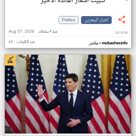
تثبيت أسعار الفائدة الأخير
اخبار البحرين
Politics
Aug 07, 2026
منذ ٣ ساعات
ZV13TW
عدد الكلمات: ٤٧٠
•
mubasher.info
مباشر