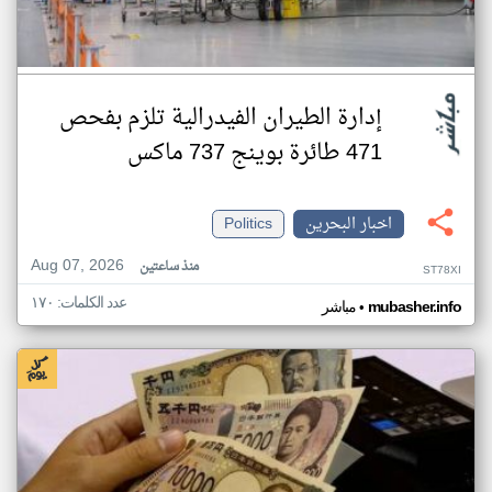
إدارة الطيران الفيدرالية تلزم بفحص
471 طائرة بوينج 737 ماكس
اخبار البحرين
Politics
Aug 07, 2026
منذ ساعتين
ST78XI
عدد الكلمات: ١٧٠
•
mubasher.info
مباشر