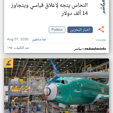
النحاس يتجه لإغلاق قياسي ويتجاوز
14 ألف دولار
اخبار البحرين
Politics
Aug 07, 2026
منذ ساعتين
VV41DU
عدد الكلمات: ١٩٥
•
mubasher.info
مباشر