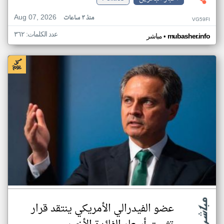
Aug 07, 2026
منذ ٣ ساعات
VG59FI
عدد الكلمات: ٣٦٢
•
mubasher.info
مباشر
عضو الفيدرالي الأمريكي ينتقد قرار