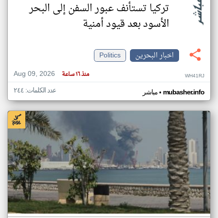
تركيا تستأنف عبور السفن إلى البحر
الأسود بعد قيود أمنية
اخبار البحرين
Politics
Aug 09, 2026
منذ ١٦ ساعة
WH41RJ
عدد الكلمات: ٢٤٤
•
mubasher.info
مباشر