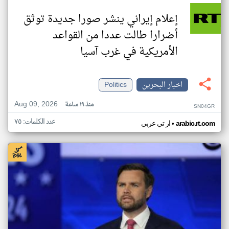
إعلام إيراني ينشر صورا جديدة توثق
أضرارا طالت عددا من القواعد
الأمريكية في غرب آسيا
اخبار البحرين
Politics
Aug 09, 2026
منذ ١٩ ساعة
SN04GR
عدد الكلمات: ٧٥
•
arabic.rt.com
ار تي عربي