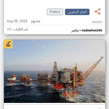
اخبار البحرين
Politics
Aug 08, 2026
منذ يوم
MC52EX
عدد الكلمات: ١٧١
•
mubasher.info
مباشر