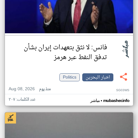
فانس: لا نثق بتعهدات إيران بشأن
تدفق النفط عبر هرمز
اخبار البحرين
Politics
Aug 08, 2026
منذ يوم
SG03WS
عدد الكلمات: ٢٠٧
•
mubasher.info
مباشر