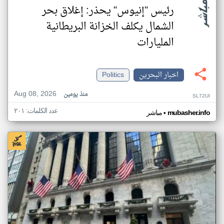
رئيس "إنيوس" يحذر: إغلاق بحر
الشمال يكلف الخزانة البريطانية
المليارات
اخبار البحرين
Politics
Aug 08, 2026
منذ يومين
SL72UI
عدد الكلمات: ٢٠١
•
mubasher.info
مباشر