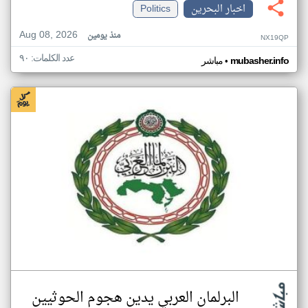
اخبار البحرين
Politics
Aug 08, 2026
منذ يومين
NX19QP
عدد الكلمات: ٩٠
•
mubasher.info
مباشر
البرلمان العربي يدين هجوم الحوثيين