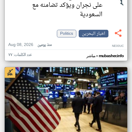
على نجران ويؤكد تضامنه مع
السعودية
اخبار البحرين
Politics
Aug 08, 2026
منذ يومين
NE00UC
عدد الكلمات: ٧٧
•
mubasher.info
مباشر