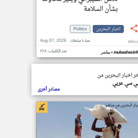
بشأن السلامة
اخبار البحرين
Politics
Aug 07, 2026
منذ ١٠ ساعات
RR41J
عدد الكلمات: ٢٢٨
•
mubasher.inf
مباشر
خر اخبار البحرين من
ي سي عربي
مصادر أخرى
بار البحرين من مباشر