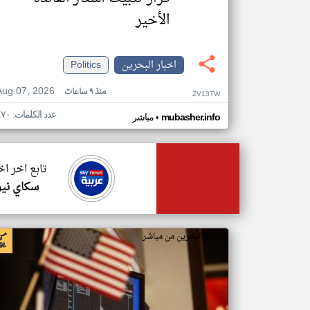
الأخير
اخبار البحرين
Politics
Aug 07, 2026
منذ ٩ ساعات
ZV13TW
عدد الكلمات: ٤٧٠
•
mubasher.info
مباشر
تابع اخر اخ
سكاي نيو
اخبار البحرين من مباشر