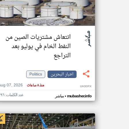
تعبر
المقالات
الموجوده
انتعاش مشتريات الصين من
هنا عن
وجهة
نظر
النفط الخام في يوليو بعد
كاتبيها.
التراجع
اخبار البحرين
Politics
Aug 07, 2026
منذ ٨ ساعات
UH30PX
عدد الكلمات: ١٩٦
•
mubasher.info
مباشر
اخبار البحرين من مباشر