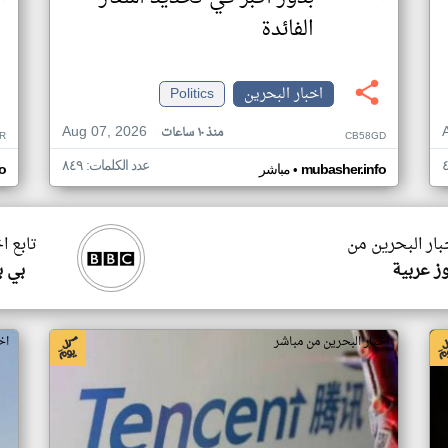
الفائدة
اخبار البحرين
Politics
Aug 07, 2026
منذ ١٠ ساعات
R
CB58GD
عدد الكلمات: ٨٤٩
•
mubasher.info
مباشر
o
بار البحرين من
تابع ا
ز عربية
بي ب
اخبار البحرين من مباشر
اخ