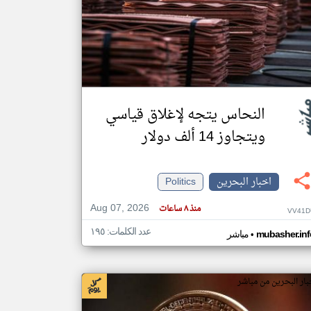
klyoum.com
تغيير الدولة
مصادر الأخبار من البحرين
اخبار البحرين على مدار الساعة
أهم اخبار البحرين العاجلة والمباشرة
النحاس يتجه لإغلاق قياسي
ويتجاوز 14 ألف دولار
اخبار البحرين
Politics
Aug 07, 2026
منذ ٨ ساعات
VV41D
عدد الكلمات: ١٩٥
•
mubasher.inf
مباشر
بار البحرين من مباشر