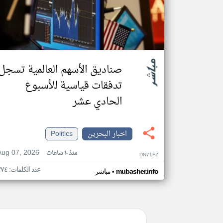
صناديق الأسهم العالمية تسجل
تدفقات قياسية للأسبوع
الحادي عشر
اخبار البحرين
Politics
Aug 07, 2026
منذ ١٠ ساعات
DN71FZ
عدد الكلمات: ٣٧٤
•
mubasher.info
مباشر