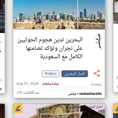
البحرين تدين هجوم الحوثيين
على نجران وتؤكد تضامنها
الكامل مع السعودية
اخبار البحرين
Politics
U
Aug 07, 2026
منذ ٨ ساعات
SF08MO
o
عدد الكلمات: ١٢٧
•
mubasher.info
مباشر
اخبار البحرين من مباشر
اخ