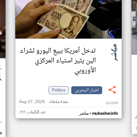
تدخل أمريكا ببيع اليورو لشراء
الين يثير استياء المركزي
الأوروبي
اخبار البحرين
Politics
Aug 07, 2026
منذ ٨ ساعات
QL25UR
عدد الكلمات: ١٩٦
•
mubasher.info
مباشر
I
o