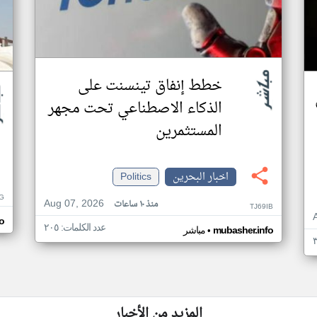
خطط إنفاق تينسنت على
الذكاء الاصطناعي تحت مجهر
المستثمرين
اخبار البحرين
Politics
G
Aug 07, 2026
منذ ١٠ ساعات
TJ69IB
o
عدد الكلمات: ٢٠٥
•
mubasher.info
مباشر
المزيد من الأخبار