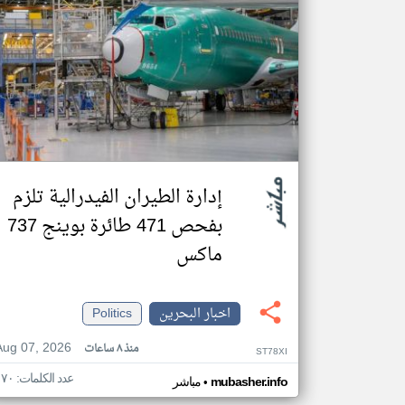
إدارة الطيران الفيدرالية تلزم
بفحص 471 طائرة بوينج 737
ماكس
اخبار البحرين
Politics
Aug 07, 2026
منذ ٨ ساعات
ST78XI
عدد الكلمات: ١٧٠
•
mubasher.info
مباشر