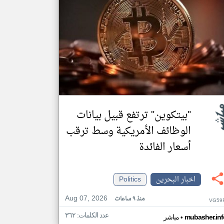
"بيتكوين" ترتفع قبيل بيانات
الوظائف الأمريكية وسط ترقب
أسعار الفائدة
اخبار البحرين
Politics
Aug 07, 2026
منذ ٩ ساعات
VG59F
عدد الكلمات: ٣٦٢
•
mubasher.inf
مباشر