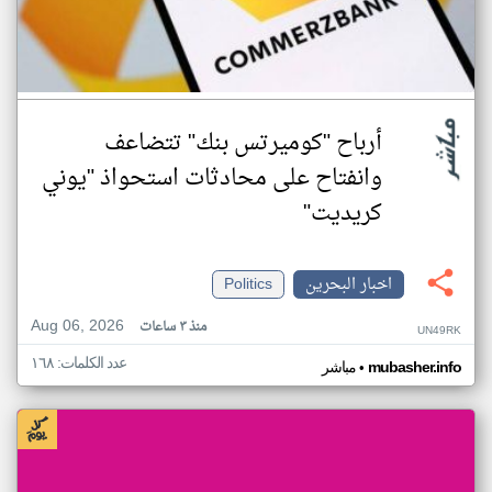
أرباح "كوميرتس بنك" تتضاعف
وانفتاح على محادثات استحواذ "يوني
كريديت"
اخبار البحرين
Politics
Aug 06, 2026
منذ ٣ ساعات
UN49RK
عدد الكلمات: ١٦٨
•
mubasher.info
مباشر