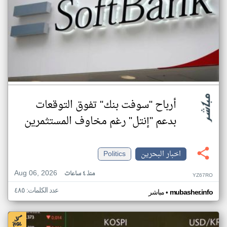
أرباح "سوفت بنك" تفوق التوقعات
بدعم "إنتل" رغم مخاوف المستثمرين
اخبار البحرين
Politics
Aug 06, 2026
منذ ٤ ساعات
YZ67RO
عدد الكلمات: ٤٨٥
•
mubasher.info
مباشر