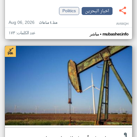
اخبار البحرين
Politics
Aug 06, 2026
منذ ٤ ساعات
AV68QH
عدد الكلمات: ١٧٣
•
mubasher.info
مباشر