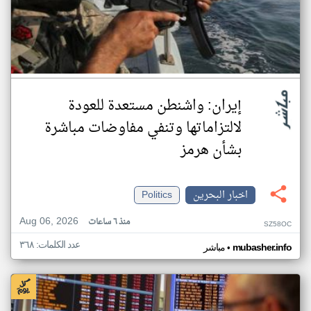
إيران: واشنطن مستعدة للعودة
لالتزاماتها وتنفي مفاوضات مباشرة
بشأن هرمز
اخبار البحرين
Politics
Aug 06, 2026
منذ ٦ ساعات
SZ58OC
عدد الكلمات: ٣٦٨
•
mubasher.info
مباشر