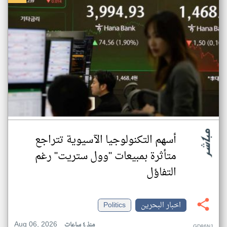
أسهم التكنولوجيا الآسيوية تتراجع
متأثرة بمبيعات "وول ستريت" رغم
التفاؤل
اخبار البحرين
Politics
Aug 06, 2026
منذ ٤ ساعات
GD86NJ