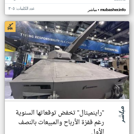
عدد الكلمات: ٣٠٥
•
mubasher.info
مباشر
"راينميتال" تخفض توقعاتها السنوية
رغم قفزة الأرباح والمبيعات بالنصف
الأول