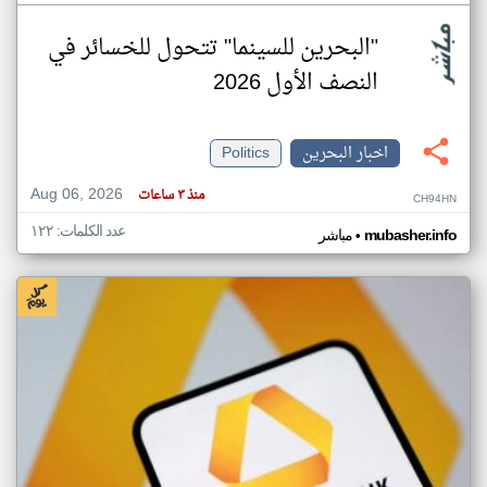
"البحرين للسينما" تتحول للخسائر في
النصف الأول 2026
اخبار البحرين
Politics
Aug 06, 2026
منذ ٣ ساعات
CH94HN
عدد الكلمات: ١٢٢
•
mubasher.info
مباشر