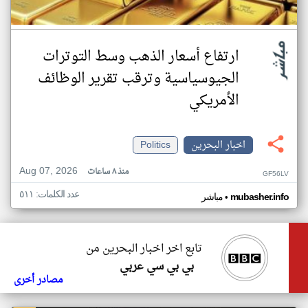
ارتفاع أسعار الذهب وسط التوترات
الجيوسياسية وترقب تقرير الوظائف
الأمريكي
اخبار البحرين
Politics
Aug 07, 2026
منذ ٨ ساعات
GF56LV
عدد الكلمات: ٥١١
•
mubasher.info
مباشر
تابع اخر اخبار البحرين من
بي بي سي عربي
مصادر أخرى