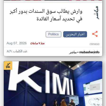
وارش يطالب سوق السندات بدور أكبر
في تحديد أسعار الفائدة
اخبار البحرين
Politics
Aug 07, 2026
منذ ٧ ساعات
CB58GD
عدد الكلمات: ٨٤٩
•
mubasher.info
مباشر