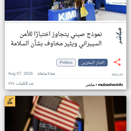
نموذج صيني يتجاوز اختبارًا للأمن
السيبراني ويثير مخاوف بشأن السلامة
اخبار البحرين
Politics
Aug 07, 2026
منذ ٧ ساعات
RR41JR
عدد الكلمات: ٢٢٨
•
mubasher.info
مباشر