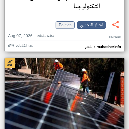
التكنولوجيا
اخبار البحرين
Politics
Aug 07, 2026
منذ ٨ ساعات
HM76UC
عدد الكلمات: ٥٢٩
•
mubasher.info
مباشر