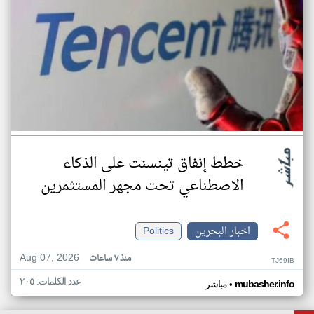
خطط إنفاق تينسنت على الذكاء
الاصطناعي تحت مجهر المستثمرين
اخبار البحرين
Politics
Aug 07, 2026
منذ ٧ ساعات
TJ69IB
عدد الكلمات: ٢٠٥
•
mubasher.info
مباشر