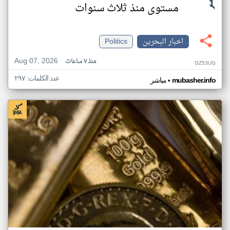
مستوى منذ ثلاث سنوات
اخبار البحرين
Politics
Aug 07, 2026
منذ ٧ ساعات
GZ53UG
عدد الكلمات: ٢٩٧
•
mubasher.info
مباشر