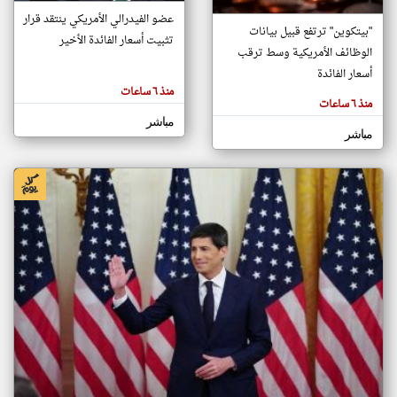
عضو الفيدرالي الأمريكي ينتقد قرار
"بيتكوين" ترتفع قبيل بيانات
تثبيت أسعار الفائدة الأخير
الوظائف الأمريكية وسط ترقب
klyoum.com
تغيير الدولة
أسعار الفائدة
تعبر
مصادر الأخبار من البحرين
منذ ٦ ساعات
المقالات
الموجوده
منذ ٦ ساعات
اخبار البحرين على مدار الساعة
هنا عن
مباشر
وجهة
نظر
أهم اخبار البحرين العاجلة والمباشرة
مباشر
كاتبيها.