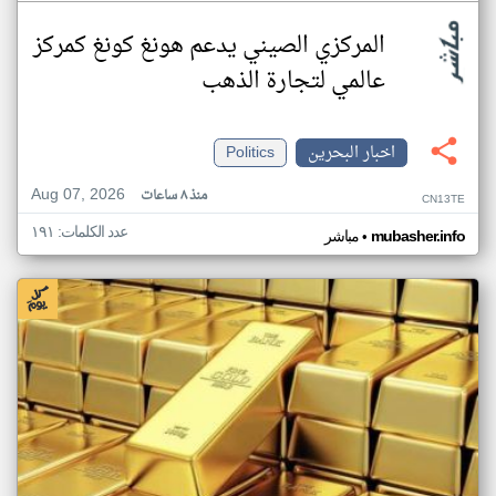
المركزي الصيني يدعم هونغ كونغ كمركز
عالمي لتجارة الذهب
اخبار البحرين
Politics
Aug 07, 2026
منذ ٨ ساعات
CN13TE
عدد الكلمات: ١٩١
•
mubasher.info
مباشر