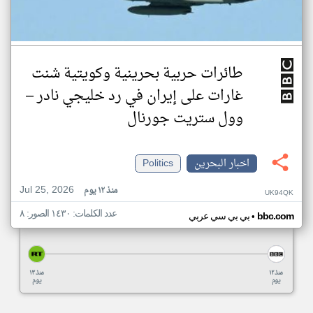
طائرات حربية بحرينية وكويتية شنت
غارات على إيران في رد خليجي نادر –
وول ستريت جورنال
اخبار البحرين
Politics
Jul 25, 2026
منذ ١٢ يوم
UK94QK
عدد الكلمات: ١٤٣٠ الصور: ٨
•
bbc.com
بي بي سي عربي
منذ ١٢
منذ ١٣
يوم
يوم