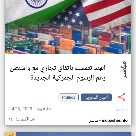
الهند تتمسك باتفاق تجاري مع واشنطن
رغم الرسوم الجمركية الجديدة
اخبار البحرين
Politics
Jul 25, 2026
منذ ١٢ يوم
XA52SH
عدد الكلمات: ١٤٠
•
mubasher.info
مباشر