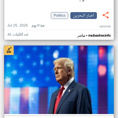
اخبار البحرين
Politics
Jul 25, 2026
منذ ١٢ يوم
NS92AW
عدد الكلمات: ٨٥
•
mubasher.info
مباشر