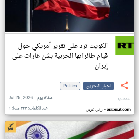
الكويت ترد على تقرير أمريكي حول
قيام طائراتها الحربية بشن غارات على
إيران
اخبار البحرين
Politics
Jul 25, 2026
منذ ١٢ يوم
QL20CL
عدد الكلمات: ٣٢٣ ميديا: ١
•
arabic.rt.com
ار تي عربي