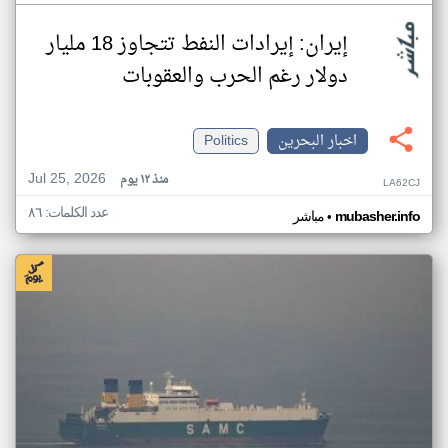
إيران: إيرادات النفط تتجاوز 18 مليار
دولار رغم الحرب والعقوبات
اخبار البحرين
Politics
Jul 25, 2026
منذ ١٢ يوم
LA62CJ
عدد الكلمات: ٨٦
•
mubasher.info
مباشر