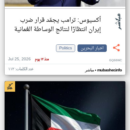
أكسيوس: ترامب يجمّد قرار ضرب
إيران انتظارًا لنتائج الوساطة العُمانية
اخبار البحرين
Politics
Jul 25, 2026
منذ ١٢ يوم
GQ68WC
عدد الكلمات: ١١٢
•
mubasher.info
مباشر