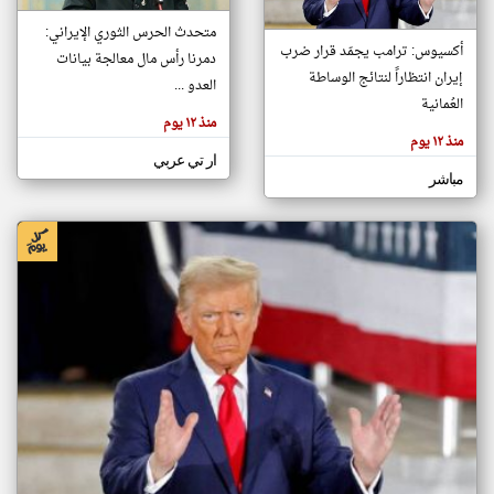
متحدث الحرس الثوري الإيراني:
أكسيوس: ترامب يجمّد قرار ضرب
دمرنا رأس مال معالجة بيانات
klyoum.com
إيران انتظاراً لنتائج الوساطة
تغيير الدولة
العدو ...
تعبر
العُمانية
مصادر الأخبار من البحرين
المقالات
منذ ١٢ يوم
الموجوده
اخبار البحرين على مدار الساعة
هنا عن
منذ ١٢ يوم
وجهة
ار تي عربي
نظر
أهم اخبار البحرين العاجلة والمباشرة
كاتبيها.
مباشر