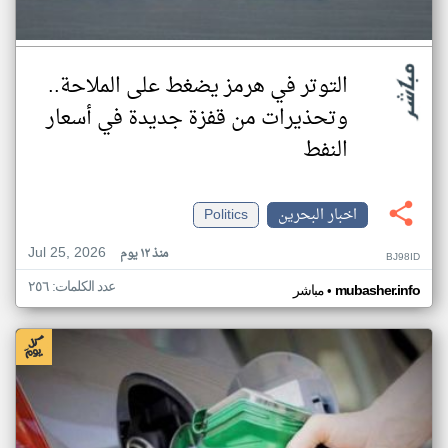
التوتر في هرمز يضغط على الملاحة..
وتحذيرات من قفزة جديدة في أسعار
النفط
اخبار البحرين
Politics
Jul 25, 2026
منذ ١٢ يوم
BJ98ID
عدد الكلمات: ٢٥٦
•
mubasher.info
مباشر