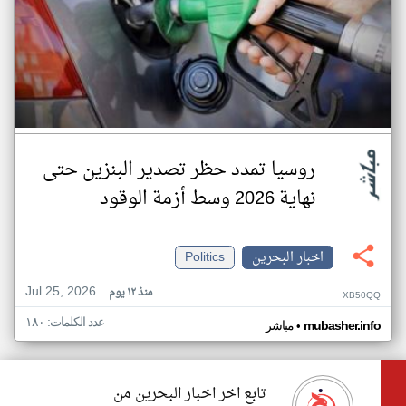
روسيا تمدد حظر تصدير البنزين حتى
نهاية 2026 وسط أزمة الوقود
اخبار البحرين
Politics
Jul 25, 2026
منذ ١٢ يوم
XB50QQ
عدد الكلمات: ١٨٠
•
mubasher.info
مباشر
تابع اخر اخبار البحرين من