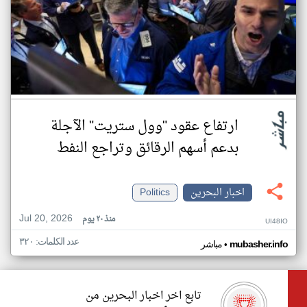
ارتفاع عقود "وول ستريت" الآجلة
بدعم أسهم الرقائق وتراجع النفط
اخبار البحرين
Politics
Jul 20, 2026
منذ ٢٠ يوم
UI48IO
عدد الكلمات: ٣٢٠
•
mubasher.info
مباشر
تابع اخر اخبار البحرين من