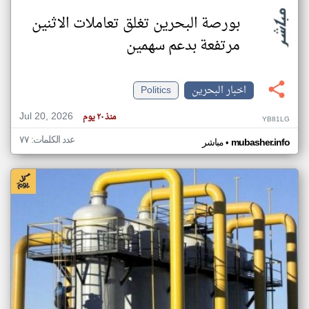
بورصة البحرين تغلق تعاملات الاثنين
مرتفعة بدعم سهمين
اخبار البحرين
Politics
Jul 20, 2026
منذ ٢٠ يوم
YB81LG
عدد الكلمات: ٧٧
•
mubasher.info
مباشر