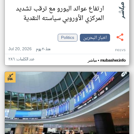
ارتفاع عوائد اليورو مع ترقب تشديد
المركزي الأوروبي سياسته النقدية
اخبار البحرين
Politics
Jul 20, 2026
منذ ٢٠ يوم
FI01VS
عدد الكلمات: ٢٨٦
•
mubasher.info
مباشر