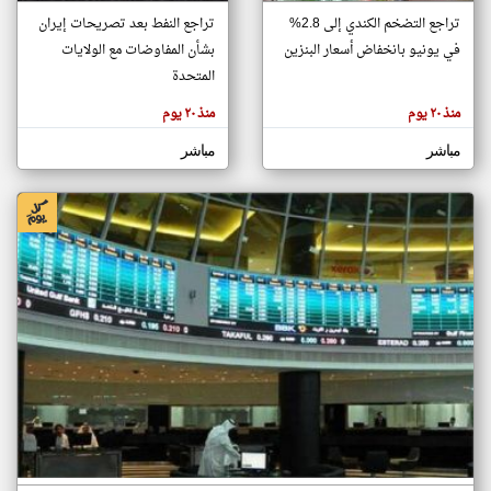
تراجع التضخم الكندي إلى 2.8%
تراجع النفط بعد تصريحات إيران
في يونيو بانخفاض أسعار البنزين
بشأن المفاوضات مع الولايات
klyoum.com
المتحدة
تغيير الدولة
تعبر
مصادر الأخبار من البحرين
منذ ٢٠ يوم
منذ ٢٠ يوم
المقالات
الموجوده
اخبار البحرين على مدار الساعة
هنا عن
مباشر
مباشر
وجهة
نظر
أهم اخبار البحرين العاجلة والمباشرة
كاتبيها.