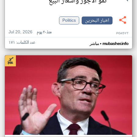
نمو الأجور وأسعار البيع
اخبار البحرين
Politics
Jul 20, 2026
منذ ٢٠ يوم
PG45YT
عدد الكلمات: ١٧١
•
mubasher.info
مباشر