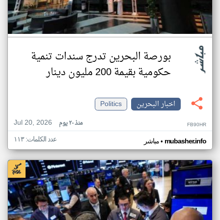
بورصة البحرين تدرج سندات تنمية
حكومية بقيمة 200 مليون دينار
اخبار البحرين
Politics
Jul 20, 2026
منذ ٢٠ يوم
FB90HR
عدد الكلمات: ١١٣
•
mubasher.info
مباشر