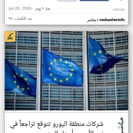
Jul 20, 2026
منذ ٢٠ يوم
OZ07WJ
عدد الكلمات: ٩٩
•
mubasher.info
مباشر
شركات منطقة اليورو تتوقع تراجعاً في