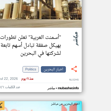
تعبر
المقالات
الموجوده
هنا عن
وجهة
"أسمنت العربية" تعلن تطورات
نظر
كاتبيها.
بهيكل صفقة تبادل أسهم تابعة
لشركتها في البحرين
اخبار البحرين
Politics
Jul 22, 2026
منذ ١٦ يوم
NL02HS
عدد الكلمات: ٢٤٦
•
mubasher.info
مباشر
اخبار البحرين من مباشر