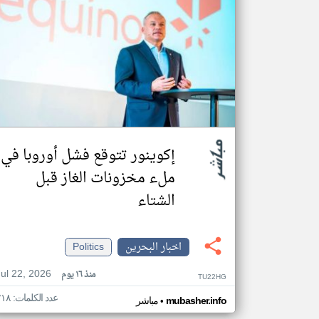
إكوينور تتوقع فشل أوروبا في
ملء مخزونات الغاز قبل
الشتاء
اخبار البحرين
Politics
Jul 22, 2026
منذ ١٦ يوم
TU22HG
عدد الكلمات: ٢١٨
•
mubasher.info
مباشر