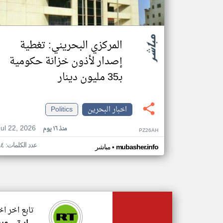
المركزي البحريني: تغطية
إصدار لأذون خزانة حكومية
بـ35 مليون دينار
اخبار البحرين
Politics
Jul 22, 2026
منذ ١٦ يوم
PZ26AH
عدد الكلمات: ٩٤
•
mubasher.info
مباشر
تابع اخر اخ