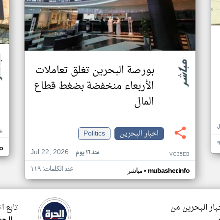
بورصة البحرين تغلق تعاملات
الأربعاء منخفضة بضغط قطاع
المال
اخبار البحرين
Politics
E
o
Jul 22, 2026
منذ ١٦ يوم
VG35EB
عدد الكلمات: ١١٩
•
mubasher.info
مباشر
بار البحرين من
تابع ا