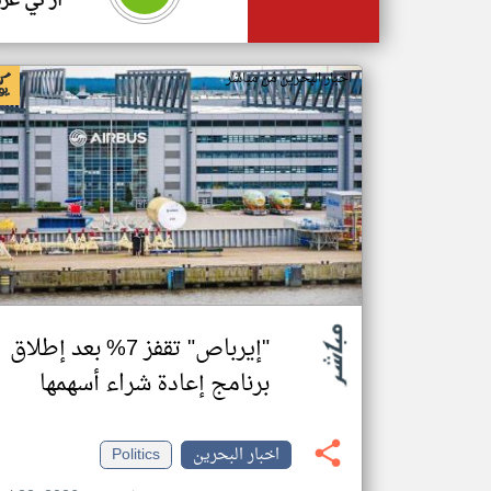
ار تي عر
اخبار البحرين من مباشر
"إيرباص" تقفز 7% بعد إطلاق
برنامج إعادة شراء أسهمها
اخبار البحرين
Politics