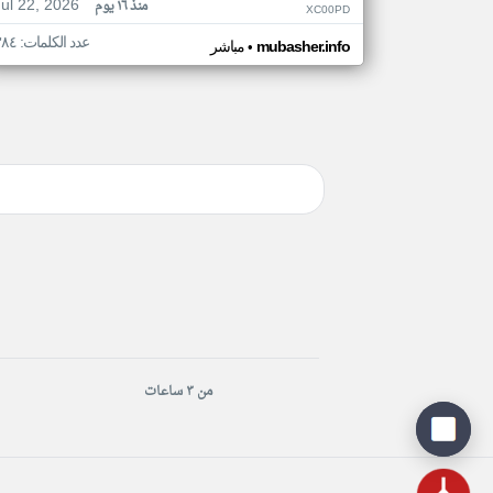
Jul 22, 2026
منذ ١٦ يوم
XC00PD
عدد الكلمات: ٣٨٤
•
mubasher.info
مباشر
من ٣ ساعات