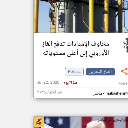
klyoum.com
تغيير الدولة
مصادر الأخبار من البحرين
اخبار البحرين على مدار الساعة
مخاوف الإمدادات تدفع الغاز
أهم اخبار البحرين العاجلة والمباشرة
الأوروبي إلى أعلى مستوياته
اخبار البحرين
Politics
Jul 22, 2026
منذ ١٦ يوم
FC69B
عدد الكلمات: ٢١٢
•
mubasher.inf
مباشر
بار البحرين من مباشر