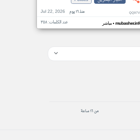
Jul 22, 2026
منذ ١٦ يوم
QQ97V
عدد الكلمات: ٣٥٨
•
mubasher.inf
مباشر
من ١٦ ساعة