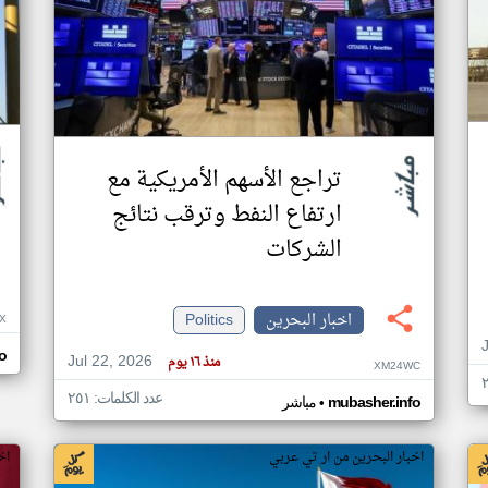
تراجع الأسهم الأمريكية مع
ارتفاع النفط وترقب نتائج
الشركات
اخبار البحرين
Politics
X
o
Jul 22, 2026
منذ ١٦ يوم
XM24WC
عدد الكلمات: ٢٥١
•
mubasher.info
مباشر
اخبار البحرين من ار تي عربي
اخ