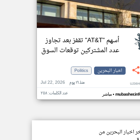
أسهم "AT&T" تقفز بعد تجاوز
عدد المشتركين توقعات السوق
اخبار البحرين
Politics
Jul 22, 2026
منذ ١٦ يوم
UJ36H
عدد الكلمات: ٢٥٨
•
mubasher.inf
مباشر
خر اخبار البحرين من