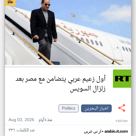
أول زعيم عربي يتضامن مع مصر بعد
زلزال السويس
اخبار البحرين
Politics
Aug 03, 2026
منذ ٤ أيام
YS07AH
عدد الكلمات: ٣٣٦
•
arabic.rt.com
ار تي عربي