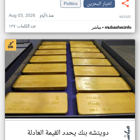
اخبار البحرين
Politics
Aug 03, 2026
منذ ٤ أيام
NZ15ZC
عدد الكلمات: ١٢٧
•
mubasher.info
مباشر
دويتشه بنك يحدد القيمة العادلة