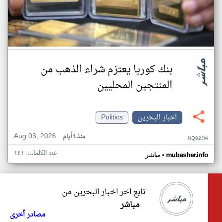
بنك كوريا يعتزم شراء الذهب من
المنتجين المحليين
اخبار البحرين
Politics
Aug 03, 2026
منذ ٤ أيام
NQ02JW
عدد الكلمات: ١٤١
•
mubasher.info
مباشر
تابع اخر اخبار البحرين من
مباشر
مصادر أخرى