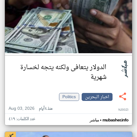
الدولار يتعافى ولكنه يتجه لخسارة
شهرية
اخبار البحرين
Politics
Aug 03, 2026
منذ ٤ أيام
NJ00ZI
عدد الكلمات: ٤١٩
•
mubasher.info
مباشر