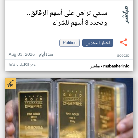
سيتي تراهن على أسهم الرقائق..
وتحدد 3 أسهم للشراء
اخبار البحرين
Politics
Aug 03, 2026
منذ ٤ أيام
SO20ZD
عدد الكلمات: ٥٤٨
•
mubasher.info
مباشر