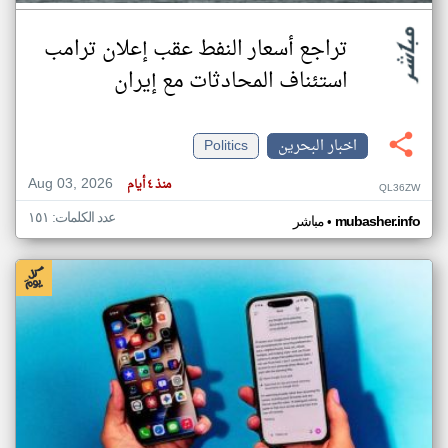
تراجع أسعار النفط عقب إعلان ترامب
استئناف المحادثات مع إيران
اخبار البحرين
Politics
Aug 03, 2026
منذ ٤ أيام
QL36ZW
عدد الكلمات: ١٥١
•
mubasher.info
مباشر