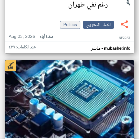
رغم نفي طهران
اخبار البحرين
Politics
Aug 03, 2026
منذ ٤ أيام
NF20AT
عدد الكلمات: ٤٢٧
•
mubasher.info
مباشر