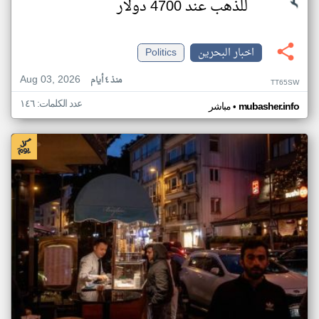
للذهب عند 4700 دولار
اخبار البحرين
Politics
Aug 03, 2026
منذ ٤ أيام
TT65SW
عدد الكلمات: ١٤٦
•
mubasher.info
مباشر