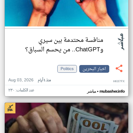
منافسة محتدمة بين سيري
وChatGPT.. من يحسم السباق؟
اخبار البحرين
Politics
Aug 03, 2026
منذ ٤ أيام
HK87FX
عدد الكلمات: ٢٣٠
•
mubasher.info
مباشر