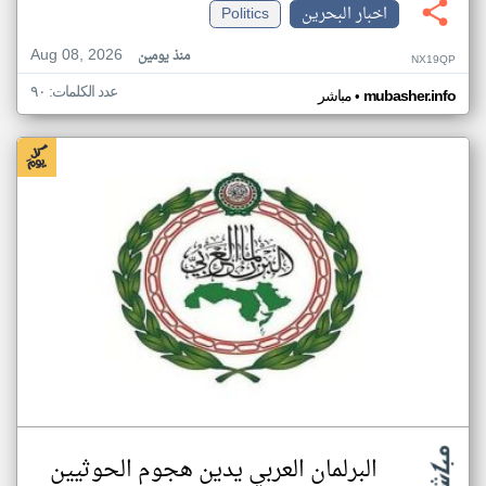
اخبار البحرين
Politics
Aug 08, 2026
منذ يومين
NX19QP
عدد الكلمات: ٩٠
•
mubasher.info
مباشر
البرلمان العربي يدين هجوم الحوثيين