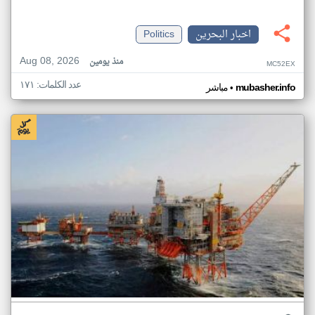
اخبار البحرين
Politics
Aug 08, 2026
منذ يومين
MC52EX
عدد الكلمات: ١٧١
•
mubasher.info
مباشر