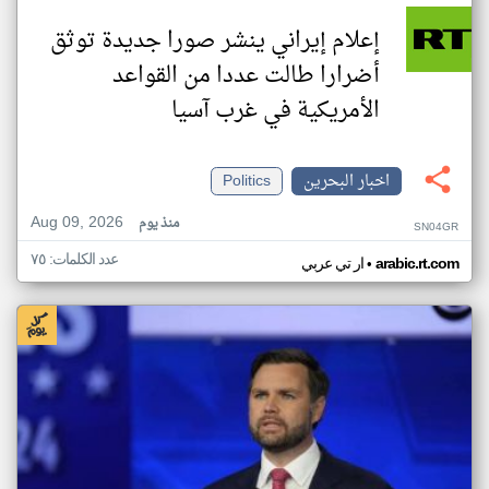
إعلام إيراني ينشر صورا جديدة توثق
أضرارا طالت عددا من القواعد
الأمريكية في غرب آسيا
اخبار البحرين
Politics
Aug 09, 2026
منذ يوم
SN04GR
عدد الكلمات: ٧٥
•
arabic.rt.com
ار تي عربي