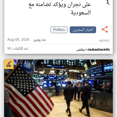
على نجران ويؤكد تضامنه مع
السعودية
اخبار البحرين
Politics
Aug 08, 2026
منذ يومين
NE00UC
عدد الكلمات: ٧٧
•
mubasher.info
مباشر