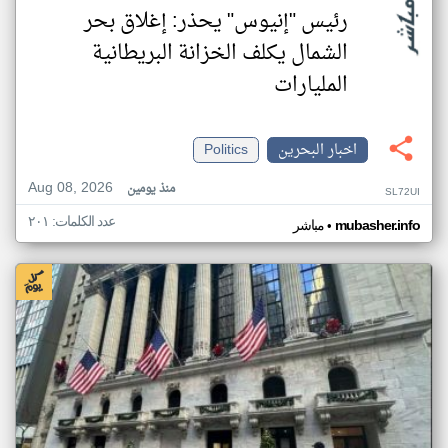
رئيس "إنيوس" يحذر: إغلاق بحر
الشمال يكلف الخزانة البريطانية
المليارات
اخبار البحرين
Politics
Aug 08, 2026
منذ يومين
SL72UI
عدد الكلمات: ٢٠١
•
mubasher.info
مباشر