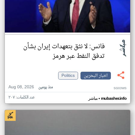
فانس: لا نثق بتعهدات إيران بشأن
تدفق النفط عبر هرمز
اخبار البحرين
Politics
Aug 08, 2026
منذ يومين
SG03WS
عدد الكلمات: ٢٠٧
•
mubasher.info
مباشر