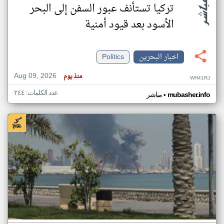
تركيا تستأنف عبور السفن إلى البحر
الأسود بعد قيود أمنية
اخبار البحرين
Politics
Aug 09, 2026
منذ يوم
WH41RJ
عدد الكلمات: ٢٤٤
•
mubasher.info
مباشر