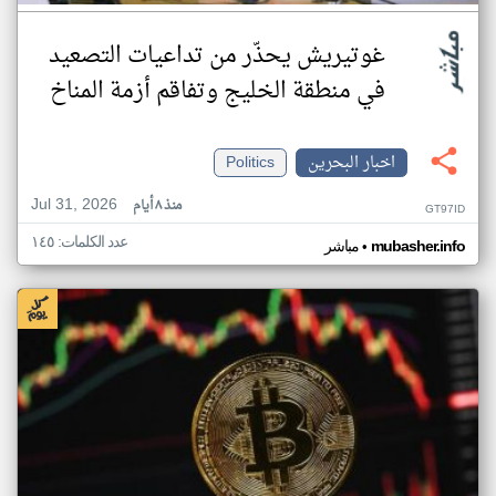
غوتيريش يحذّر من تداعيات التصعيد
في منطقة الخليج وتفاقم أزمة المناخ
اخبار البحرين
Politics
Jul 31, 2026
منذ ٨ أيام
GT97ID
عدد الكلمات: ١٤٥
•
mubasher.info
مباشر