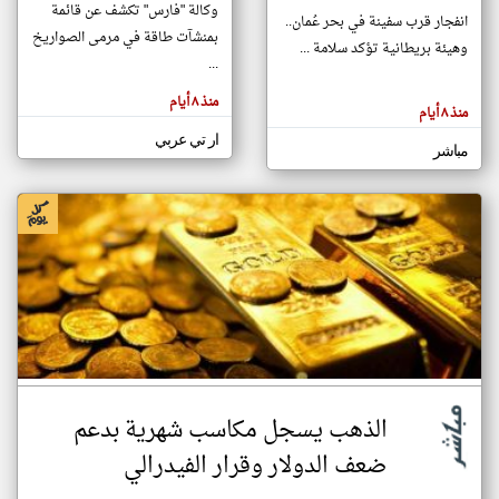
وكالة "فارس" تكشف عن قائمة
انفجار قرب سفينة في بحر عُمان..
بمنشآت طاقة في مرمى الصواريخ
وهيئة بريطانية تؤكد سلامة ...
...
klyoum.com
تغيير الدولة
منذ ٨ أيام
تعبر
مصادر الأخبار من البحرين
منذ ٨ أيام
المقالات
الموجوده
اخبار البحرين على مدار الساعة
ار تي عربي
هنا عن
مباشر
وجهة
نظر
أهم اخبار البحرين العاجلة والمباشرة
كاتبيها.
الذهب يسجل مكاسب شهرية بدعم
ضعف الدولار وقرار الفيدرالي