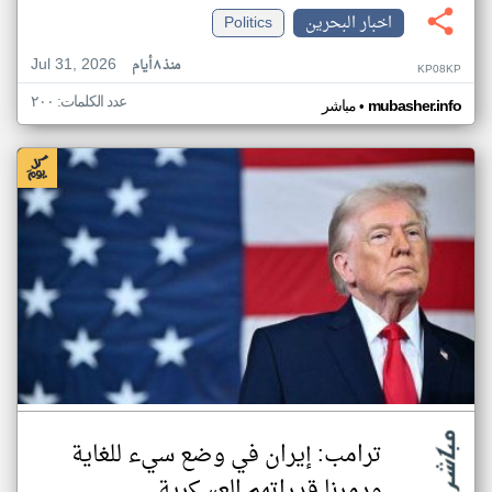
اخبار البحرين
Politics
Jul 31, 2026
منذ ٨ أيام
KP08KP
عدد الكلمات: ٢٠٠
•
mubasher.info
مباشر
ترامب: إيران في وضع سيء للغاية
ودمرنا قدراتهم العسكرية