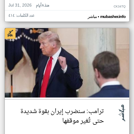
Jul 31, 2026
منذ ٨ أيام
CK34TQ
عدد الكلمات: ٤١٤
•
mubasher.info
مباشر
ترامب: سنضرب إيران بقوة شديدة
حتى تُغير موقفها