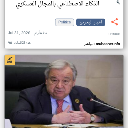
الذكاء الاصطناعي بالمجال العسكري
اخبار البحرين
Politics
Jul 31, 2026
منذ ٨ أيام
UC48UK
عدد الكلمات: ٩٥
•
mubasher.info
مباشر