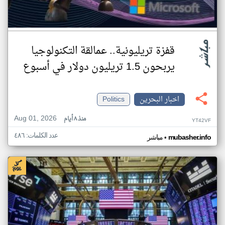
قفزة تريليونية.. عمالقة التكنولوجيا
يربحون 1.5 تريليون دولار في أسبوع
اخبار البحرين
Politics
Aug 01, 2026
منذ ٨ أيام
YT42VF
عدد الكلمات: ٤٨٦
•
mubasher.info
مباشر