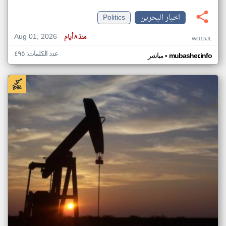
اخبار البحرين
Politics
Aug 01, 2026
منذ ٨ أيام
WO15JL
عدد الكلمات: ٤٩٥
•
mubasher.info
مباشر