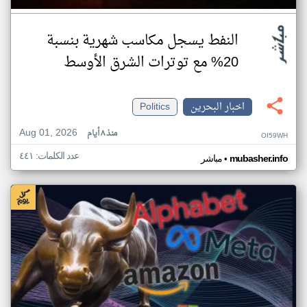
النفط يسجل مكاسب شهرية بنسبة
20% مع توترات الشرق الأوسط
اخبار البحرين
Politics
Aug 01, 2026
منذ ٨ أيام
OI59WH
عدد الكلمات: ٤٤١
•
mubasher.info
مباشر