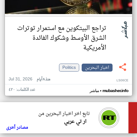
تراجع البيتكوين مع استمرار توترات
الشرق الأوسط وشكوك الفائدة
الأمريكية
اخبار البحرين
Politics
Jul 31, 2026
منذ ٨ أيام
LS06CE
عدد الكلمات: ٤٢٠
•
mubasher.info
مباشر
تابع اخر اخبار البحرين من
ار تي عربي
مصادر أخرى