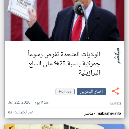
الولايات المتحدة تفرض رسوماً
جمركية بنسبة 25% على السلع
البرازيلية
اخبار البحرين
Politics
Jul 22, 2026
منذ ١٦ يوم
MU75XI
عدد الكلمات: ٥٨٠
•
mubasher.info
مباشر