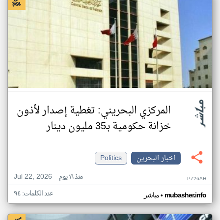
المركزي البحريني: تغطية إصدار لأذون
خزانة حكومية بـ35 مليون دينار
اخبار البحرين
Politics
Jul 22, 2026
منذ ١٦ يوم
PZ26AH
عدد الكلمات: ٩٤
•
mubasher.info
مباشر