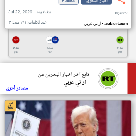
اخبار البحرين
Politics
Jul 22, 2026
منذ ١٦ يوم
KQ98CV
عدد الكلمات: ١٦١ ميديا: ٣
•
arabic.rt.com
ار تي عربي
منذ ١٦
منذ ١٨
منذ ١٨
يوم
يوم
يوم
تابع اخر اخبار البحرين من
ار تي عربي
مصادر أخرى