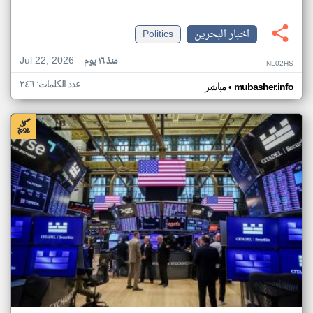
اخبار البحرين
Politics
Jul 22, 2026
منذ ١٦ يوم
NL02HS
عدد الكلمات: ٢٤٦
•
mubasher.info
مباشر