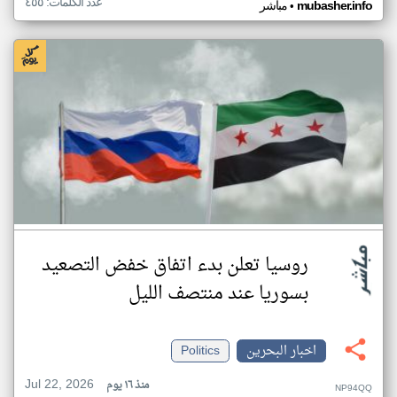
عدد الكلمات: ٤٥٥
•
mubasher.info
مباشر
روسيا تعلن بدء اتفاق خفض التصعيد
بسوريا عند منتصف الليل
اخبار البحرين
Politics
Jul 22, 2026
منذ ١٦ يوم
NP94QQ