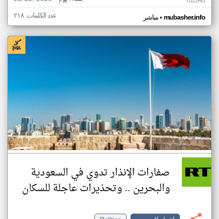
TU22HG
عدد الكلمات: ٢١٨
•
mubasher.info
مباشر
صفارات الإنذار تدوي في السعودية
والبحرين .. وتحذيرات عاجلة للسكان