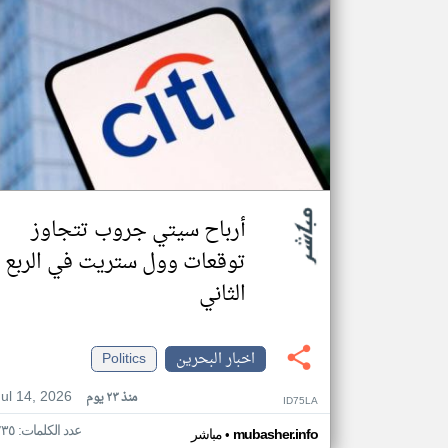
أرباح سيتي جروب تتجاوز
توقعات وول ستريت في الربع
الثاني
اخبار البحرين
Politics
Jul 14, 2026
منذ ٢٣ يوم
ID75LA
عدد الكلمات: ٢٣٥
•
mubasher.info
مباشر