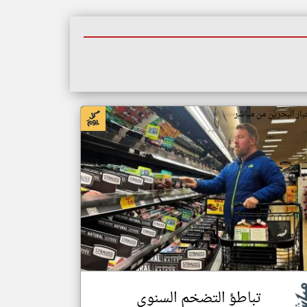
بار البحرين من مباشر
تباطؤ التضخم السنوي