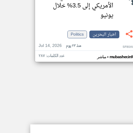
الأمريكي إلى 3.5% خلال
يونيو
اخبار البحرين
Politics
Jul 14, 2026
منذ ٢٣ يوم
SF80A
عدد الكلمات: ٢٨٧
•
mubasher.inf
مباشر