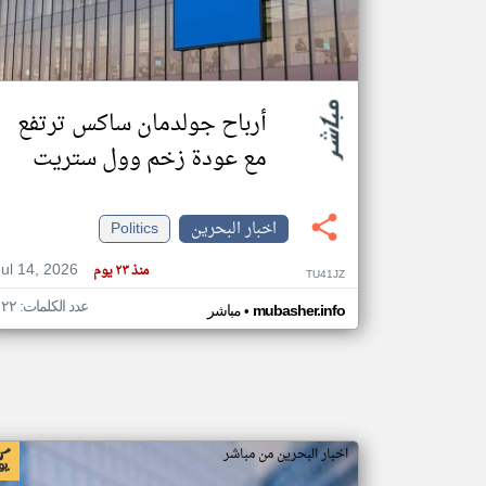
تعبر
المقالات
أرباح جولدمان ساكس ترتفع
الموجوده
هنا عن
مع عودة زخم وول ستريت
وجهة
نظر
كاتبيها.
اخبار البحرين
Politics
Jul 14, 2026
منذ ٢٣ يوم
TU41JZ
عدد الكلمات: ١٢٢
•
mubasher.info
مباشر
اخبار البحرين من مباشر