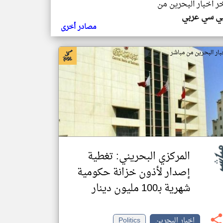
خر اخبار البحرين من
ي سي عربي
مصادر أخرى
بار البحرين من مباشر
المركزي البحريني: تغطية
إصدار لأذون خزانة حكومية
شهرية بـ100 مليون دينار
اخبار البحرين
Politics