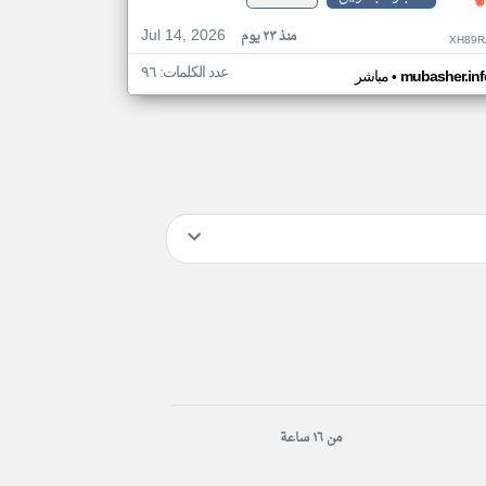
Jul 14, 2026
منذ ٢٣ يوم
XH89R
عدد الكلمات: ٩٦
•
mubasher.inf
مباشر
من ١٦ ساعة