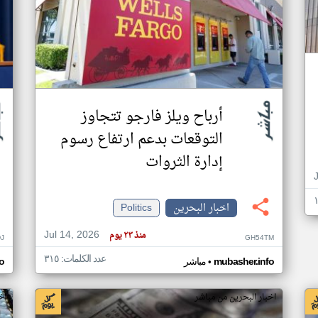
أرباح ويلز فارجو تتجاوز
التوقعات بدعم ارتفاع رسوم
إدارة الثروات
اخبار البحرين
Politics
Jul 14, 2026
منذ ٢٣ يوم
J
GH54TM
عدد الكلمات: ٣١٥
•
mubasher.info
مباشر
o
اخبار البحرين من مباشر
اخ