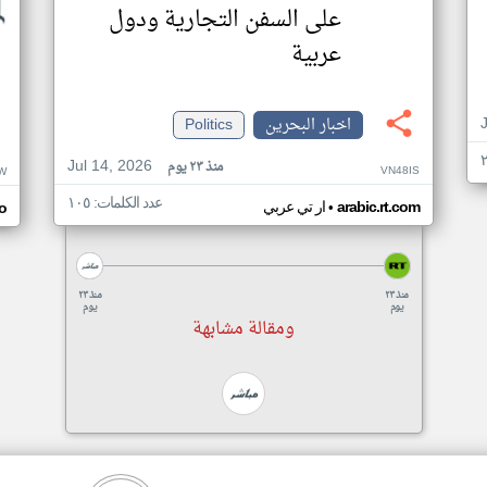
على السفن التجارية ودول
عربية
اخبار البحرين
Politics
Jul 14, 2026
منذ ٢٣ يوم
VN48IS
W
عدد الكلمات: ١٠٥
•
arabic.rt.com
ار تي عربي
o
منذ ٢٣
منذ ٢٣
يوم
يوم
ومقالة مشابهة