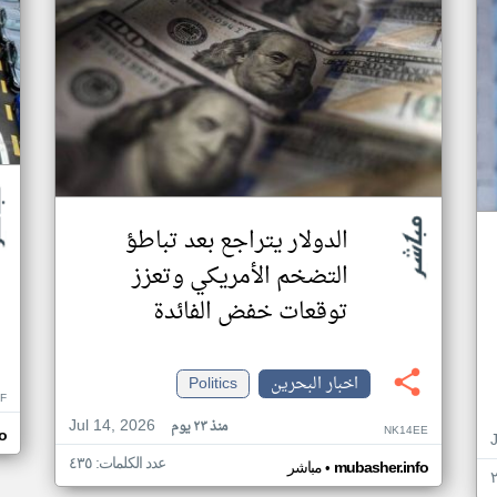
الدولار يتراجع بعد تباطؤ
التضخم الأمريكي وتعزز
توقعات خفض الفائدة
اخبار البحرين
Politics
F
Jul 14, 2026
منذ ٢٣ يوم
NK14EE
o
عدد الكلمات: ٤٣٥
•
mubasher.info
مباشر