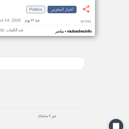
اخبار البحرين
Politics
Jul 14, 2026
منذ ٢٣ يوم
JB78WL
عدد الكلمات: ٣٥٤
•
mubasher.info
مباشر
من ٣ ساعات