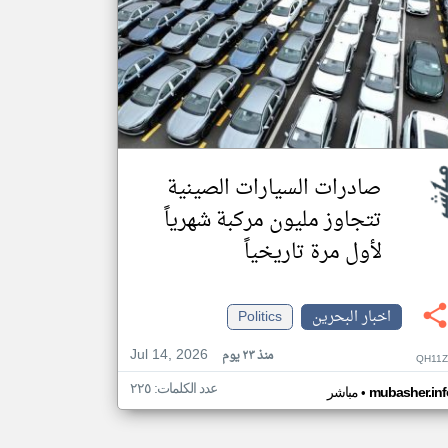
صادرات السيارات الصينية
تتجاوز مليون مركبة شهرياً
لأول مرة تاريخياً
اخبار البحرين
Politics
Jul 14, 2026
منذ ٢٣ يوم
QH11Z
عدد الكلمات: ٢٢٥
•
mubasher.inf
مباشر