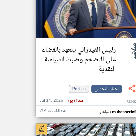
klyoum.com
تغيير الدولة
مصادر الأخبار من البحرين
اخبار البحرين على مدار الساعة
أهم اخبار البحرين العاجلة والمباشرة
رئيس الفيدرالي يتعهد بالقضاء
على التضخم وضبط السياسة
النقدية
اخبار البحرين
Politics
Jul 14, 2026
منذ ٢٣ يوم
RZ46D
عدد الكلمات: ٢١٧
•
mubasher.inf
مباشر
بار البحرين من مباشر