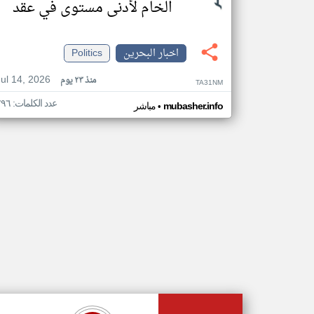
الخام لأدنى مستوى في عقد
اخبار البحرين
Politics
Jul 14, 2026
منذ ٢٣ يوم
TA31NM
عدد الكلمات: ٢٩٦
•
mubasher.info
مباشر