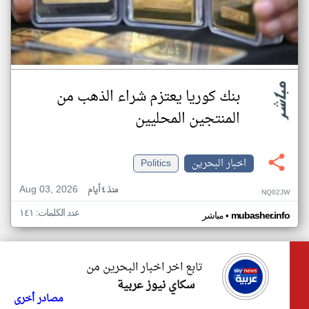
بنك كوريا يعتزم شراء الذهب من
المنتجين المحليين
اخبار البحرين
Politics
Aug 03, 2026
منذ ٤ أيام
NQ02JW
عدد الكلمات: ١٤١
•
mubasher.info
مباشر
تابع اخر اخبار البحرين من
سكاي نيوز عربية
مصادر أخرى