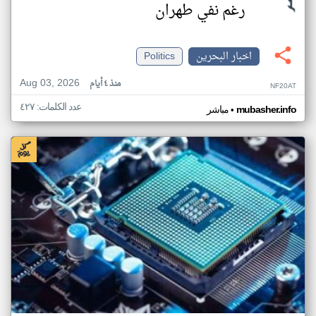
رغم نفي طهران
اخبار البحرين
Politics
Aug 03, 2026
منذ ٤ أيام
NF20AT
عدد الكلمات: ٤٢٧
•
mubasher.info
مباشر