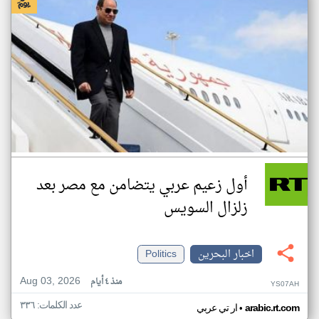
أول زعيم عربي يتضامن مع مصر بعد
زلزال السويس
اخبار البحرين
Politics
Aug 03, 2026
منذ ٤ أيام
YS07AH
عدد الكلمات: ٣٣٦
•
arabic.rt.com
ار تي عربي