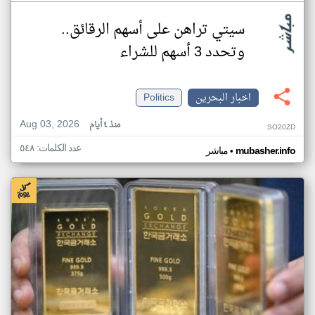
سيتي تراهن على أسهم الرقائق..
وتحدد 3 أسهم للشراء
اخبار البحرين
Politics
Aug 03, 2026
منذ ٤ أيام
SO20ZD
عدد الكلمات: ٥٤٨
•
mubasher.info
مباشر