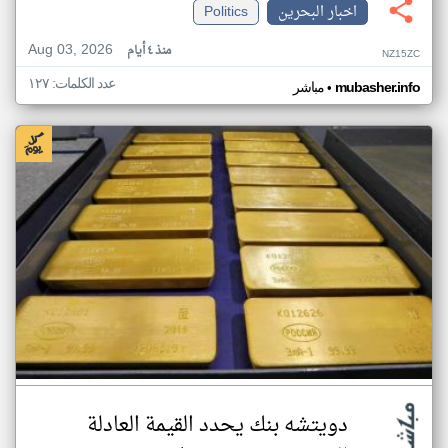
اخبار البحرين
Politics
Aug 03, 2026
منذ ٤ أيام
NZ15ZC
عدد الكلمات: ١٢٧
•
mubasher.info
مباشر
دويتشه بنك يحدد القيمة العادلة