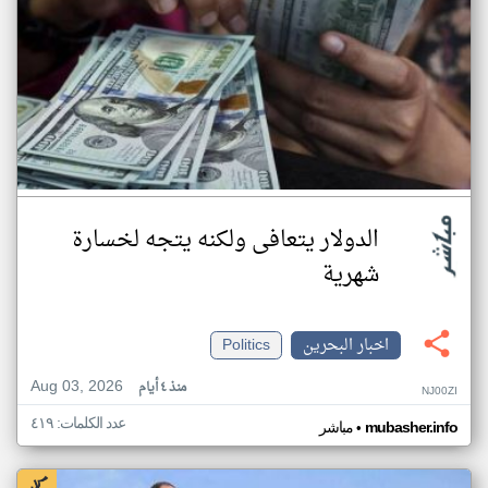
الدولار يتعافى ولكنه يتجه لخسارة
شهرية
اخبار البحرين
Politics
Aug 03, 2026
منذ ٤ أيام
NJ00ZI
عدد الكلمات: ٤١٩
•
mubasher.info
مباشر