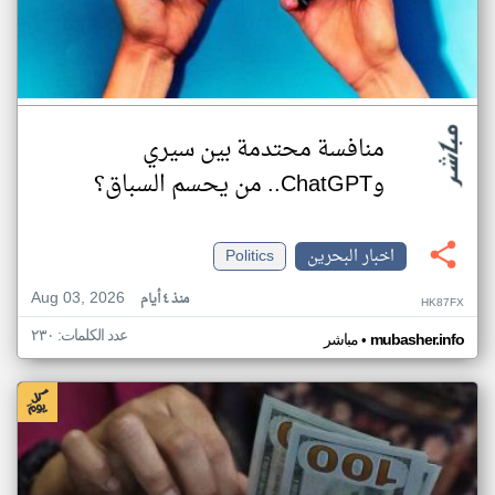
منافسة محتدمة بين سيري
وChatGPT.. من يحسم السباق؟
اخبار البحرين
Politics
Aug 03, 2026
منذ ٤ أيام
HK87FX
عدد الكلمات: ٢٣٠
•
mubasher.info
مباشر