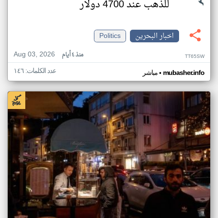
للذهب عند 4700 دولار
اخبار البحرين
Politics
Aug 03, 2026
منذ ٤ أيام
TT65SW
عدد الكلمات: ١٤٦
•
mubasher.info
مباشر