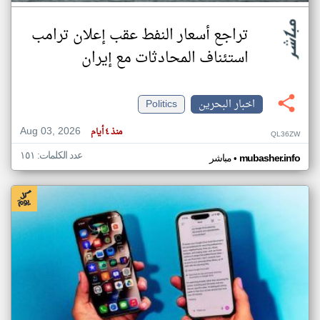
تراجع أسعار النفط عقب إعلان ترامب
استئناف المحادثات مع إيران
اخبار البحرين
Politics
Aug 03, 2026
منذ ٤ أيام
QL36ZW
عدد الكلمات: ١٥١
•
mubasher.info
مباشر