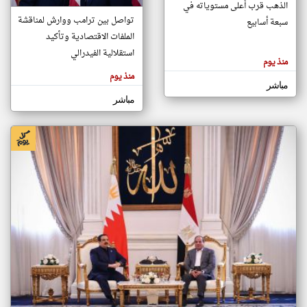
الذهب قرب أعلى مستوياته في
تواصل بين ترامب ووارش لمناقشة
سبعة أسابيع
الملفات الاقتصادية وتأكيد
klyoum.com
تغيير الدولة
استقلالية الفيدرالي
منذ يوم
تعبر
مصادر الأخبار من البحرين
المقالات
منذ يوم
الموجوده
اخبار البحرين على مدار الساعة
مباشر
هنا عن
وجهة
مباشر
نظر
أهم اخبار البحرين العاجلة والمباشرة
كاتبيها.