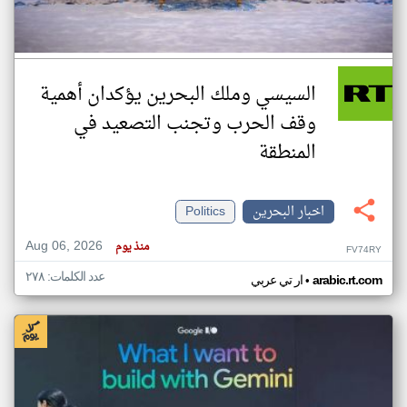
السيسي وملك البحرين يؤكدان أهمية
وقف الحرب وتجنب التصعيد في
المنطقة
اخبار البحرين
Politics
Aug 06, 2026
منذ يوم
FV74RY
عدد الكلمات: ٢٧٨
•
arabic.rt.com
ار تي عربي