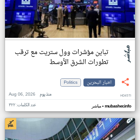
تباين مؤشرات وول ستريت مع ترقب
تطورات الشرق الأوسط
اخبار البحرين
Politics
Aug 06, 2026
منذ يوم
HD45TI
عدد الكلمات: ٣٢٢
•
mubasher.info
مباشر