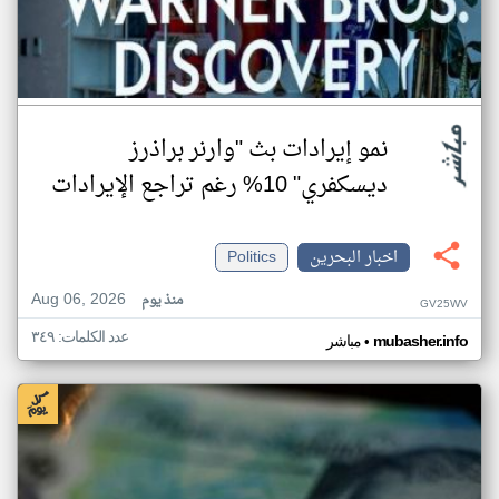
نمو إيرادات بث "وارنر براذرز
ديسكفري" 10% رغم تراجع الإيرادات
اخبار البحرين
Politics
Aug 06, 2026
منذ يوم
GV25WV
عدد الكلمات: ٣٤٩
•
mubasher.info
مباشر