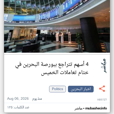
4 أسهم تتراجع ببورصة البحرين في
ختام تعاملات الخميس
اخبار البحرين
Politics
Aug 06, 2026
منذ يوم
XB57ZT
عدد الكلمات: ١٢٥
•
mubasher.info
مباشر