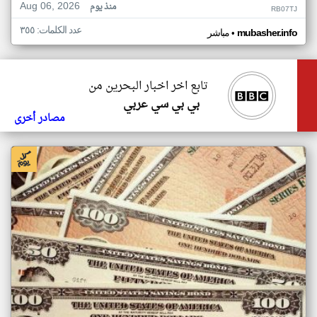
Aug 06, 2026
منذ يوم
RB07TJ
عدد الكلمات: ٣٥٥
•
mubasher.info
مباشر
تابع اخر اخبار البحرين من
بي بي سي عربي
مصادر أخرى