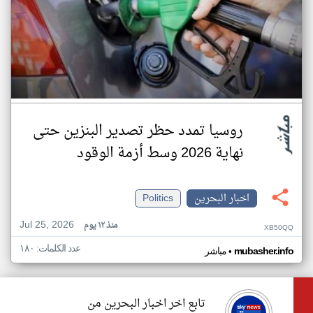
روسيا تمدد حظر تصدير البنزين حتى
نهاية 2026 وسط أزمة الوقود
اخبار البحرين
Politics
Jul 25, 2026
منذ ١٢ يوم
XB50QQ
عدد الكلمات: ١٨٠
•
mubasher.info
مباشر
تابع اخر اخبار البحرين من