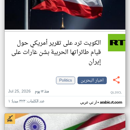
الكويت ترد على تقرير أمريكي حول
قيام طائراتها الحربية بشن غارات على
إيران
اخبار البحرين
Politics
Jul 25, 2026
منذ ١٢ يوم
QL20CL
عدد الكلمات: ٣٢٣ ميديا: ١
•
arabic.rt.com
ار تي عربي