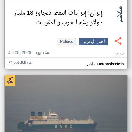
إيران: إيرادات النفط تتجاوز 18 مليار
دولار رغم الحرب والعقوبات
اخبار البحرين
Politics
Jul 25, 2026
منذ ١٢ يوم
LA62CJ
عدد الكلمات: ٨٦
•
mubasher.info
مباشر