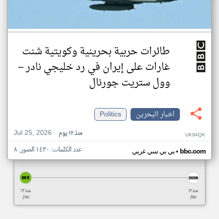
طائرات حربية بحرينية وكويتية شنت
غارات على إيران في رد خليجي نادر –
وول ستريت جورنال
اخبار البحرين
Politics
Jul 25, 2026
منذ ١٢ يوم
UK94QK
عدد الكلمات: ١٤٣٠ الصور: ٨
•
bbc.com
بي بي سي عربي
منذ ١٢
منذ ١٣
يوم
يوم