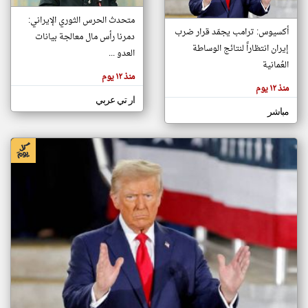
متحدث الحرس الثوري الإيراني:
أكسيوس: ترامب يجمّد قرار ضرب
دمرنا رأس مال معالجة بيانات
klyoum.com
إيران انتظاراً لنتائج الوساطة
تغيير الدولة
العدو ...
تعبر
العُمانية
مصادر الأخبار من البحرين
المقالات
منذ ١٢ يوم
الموجوده
اخبار البحرين على مدار الساعة
هنا عن
منذ ١٢ يوم
وجهة
ار تي عربي
نظر
أهم اخبار البحرين العاجلة والمباشرة
كاتبيها.
مباشر