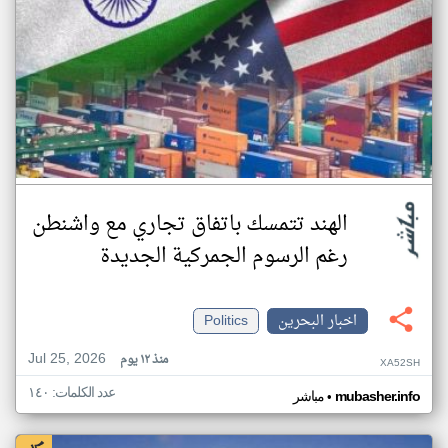
الهند تتمسك باتفاق تجاري مع واشنطن
رغم الرسوم الجمركية الجديدة
اخبار البحرين
Politics
Jul 25, 2026
منذ ١٢ يوم
XA52SH
عدد الكلمات: ١٤٠
•
mubasher.info
مباشر