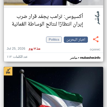
أكسيوس: ترامب يجمّد قرار ضرب
إيران انتظارًا لنتائج الوساطة العُمانية
اخبار البحرين
Politics
Jul 25, 2026
منذ ١٢ يوم
GQ68WC
عدد الكلمات: ١١٢
•
mubasher.info
مباشر