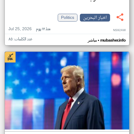
اخبار البحرين
Politics
Jul 25, 2026
منذ ١٢ يوم
NS92AW
عدد الكلمات: ٨٥
•
mubasher.info
مباشر