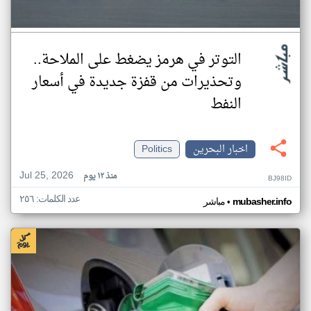
التوتر في هرمز يضغط على الملاحة..
وتحذيرات من قفزة جديدة في أسعار
النفط
اخبار البحرين
Politics
Jul 25, 2026
منذ ١٢ يوم
BJ98ID
عدد الكلمات: ٢٥٦
•
mubasher.info
مباشر