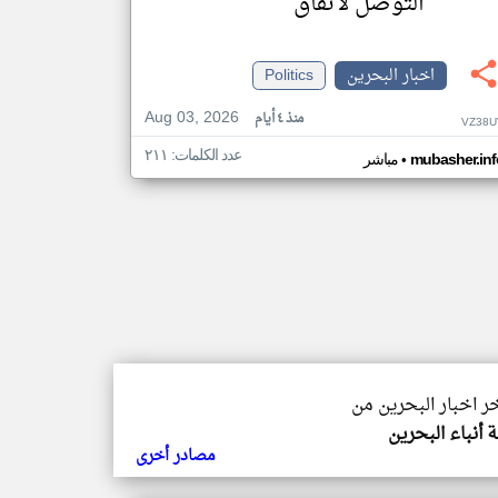
التوصل لاتفاق
اخبار البحرين
Politics
Aug 03, 2026
منذ ٤ أيام
VZ38U
عدد الكلمات: ٢١١
•
mubasher.inf
مباشر
خر اخبار البحرين من
ة أنباء البحرين
مصادر أخرى