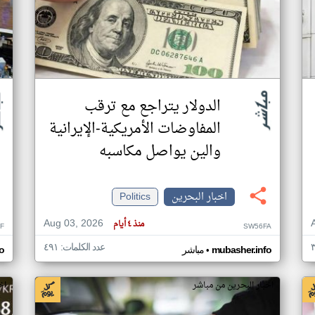
الدولار يتراجع مع ترقب
المفاوضات الأمريكية-الإيرانية
والين يواصل مكاسبه
اخبار البحرين
Politics
Aug 03, 2026
منذ ٤ أيام
F
SW56FA
عدد الكلمات: ٤٩١
•
mubasher.info
مباشر
o
اخبار البحرين من مباشر
اخ