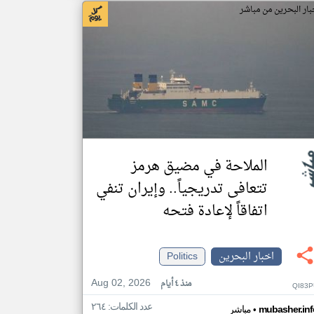
بار البحرين من مباشر
الملاحة في مضيق هرمز
تتعافى تدريجياً.. وإيران تنفي
اتفاقاً لإعادة فتحه
اخبار البحرين
Politics
Aug 02, 2026
منذ ٤ أيام
QI83P
عدد الكلمات: ٢٦٤
•
mubasher.inf
مباشر