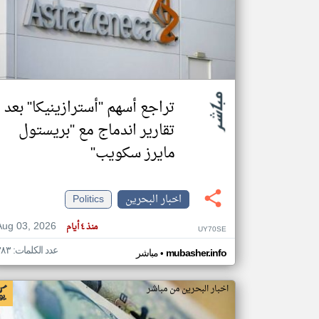
تعبر
المقالات
الموجوده
هنا عن
وجهة
تراجع أسهم "أسترازينيكا" بعد
نظر
كاتبيها.
تقارير اندماج مع "بريستول
مايرز سكويب"
اخبار البحرين
Politics
Aug 03, 2026
منذ ٤ أيام
UY70SE
عدد الكلمات: ٣٨٣
•
mubasher.info
مباشر
اخبار البحرين من مباشر