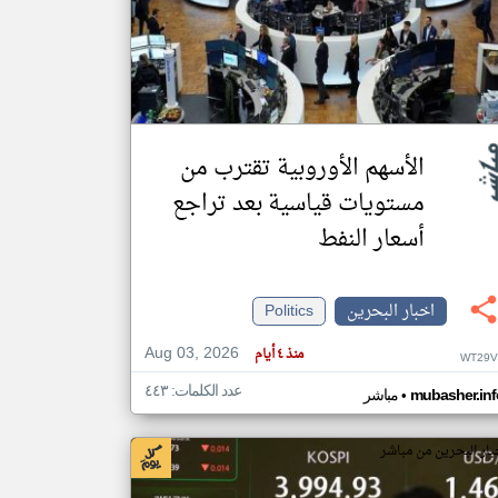
klyoum.com
تغيير الدولة
مصادر الأخبار من البحرين
اخبار البحرين على مدار الساعة
الأسهم الأوروبية تقترب من
أهم اخبار البحرين العاجلة والمباشرة
مستويات قياسية بعد تراجع
أسعار النفط
اخبار البحرين
Politics
Aug 03, 2026
منذ ٤ أيام
WT29V
عدد الكلمات: ٤٤٣
•
mubasher.inf
مباشر
بار البحرين من مباشر