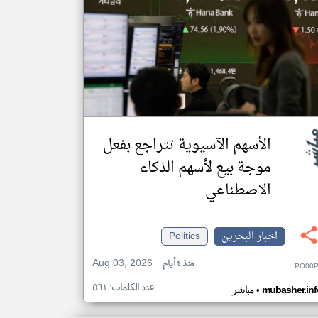
الأسهم الآسيوية تتراجع بفعل
موجة بيع لأسهم الذكاء
الاصطناعي
اخبار البحرين
Politics
Aug 03, 2026
منذ ٤ أيام
PO00P
عدد الكلمات: ٥٦١
•
mubasher.inf
مباشر