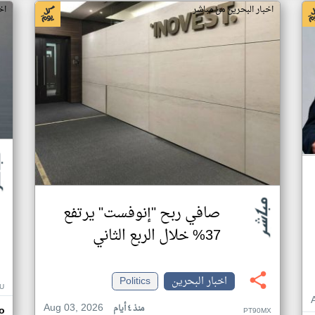
اخبار البحرين من مباشر
اخ
صافي ربح "إنوفست" يرتفع
37% خلال الربع الثاني
اخبار البحرين
Politics
U
Aug 03, 2026
منذ ٤ أيام
o
PT90MX