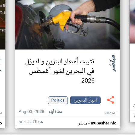
تثبيت أسعار البنزين والديزل
في البحرين لشهر أغسطس
2026
اخبار البحرين
Politics
Aug 03, 2026
منذ ٤ أيام
J
SH86WP
عدد الكلمات: ٥٤
•
mubasher.info
مباشر
o