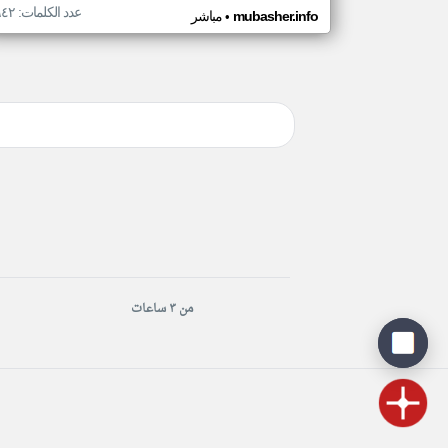
عدد الكلمات: ٦٤٢
•
mubasher.info
مباشر
من ٣ ساعات