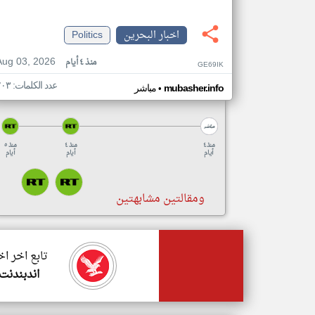
اخبار البحرين
Politics
Aug 03, 2026
منذ ٤ أيام
GE69IK
عدد الكلمات: ٢٠٣
•
mubasher.info
مباشر
منذ ٤
منذ ٤
منذ ٥
أيام
أيام
أيام
ومقالتين مشابهتين
تابع اخر اخ
اندبندنت