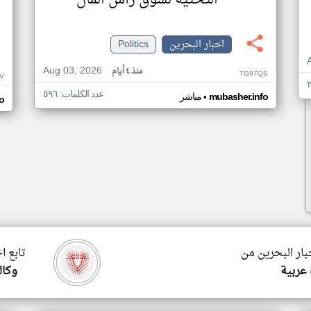
التحتية لسوق رأس المال
اخبار البحرين
Politics
Aug 03, 2026
منذ ٤ أيام
TG97QS
V
عدد الكلمات: ٥٩٦
•
mubasher.info
مباشر
o
بار البحرين من
تابع ا
 عربية
وكال