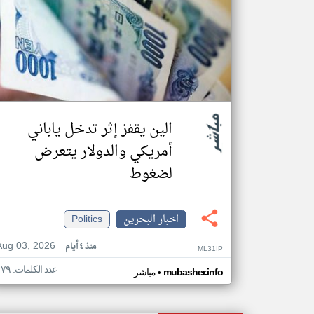
الين يقفز إثر تدخل ياباني
أمريكي والدولار يتعرض
لضغوط
اخبار البحرين
Politics
Aug 03, 2026
منذ ٤ أيام
ML31IP
عدد الكلمات: ١٧٩
•
mubasher.info
مباشر