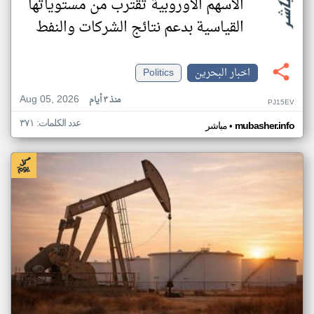
الأسهم الأوروبية تقترب من مستوياتها
القياسية بدعم نتائج الشركات والنفط
اخبار البحرين
Politics
Aug 05, 2026
منذ ٣ أيام
PJ15EV
عدد الكلمات: ٣٧١
•
mubasher.info
مباشر