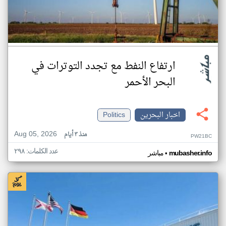
ارتفاع النفط مع تجدد التوترات في
البحر الأحمر
اخبار البحرين
Politics
Aug 05, 2026
منذ ٣ أيام
PW21BC
عدد الكلمات: ٢٩٨
•
mubasher.info
مباشر