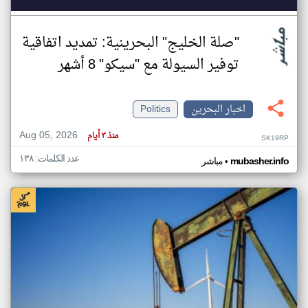
"صلة الخليج" البحرينية: تمديد اتفاقية
توفير السيولة مع "سيكو" 8 أشهر
اخبار البحرين
Politics
Aug 05, 2026
منذ ٣ أيام
SK19RP
عدد الكلمات: ١٣٨
•
mubasher.info
مباشر