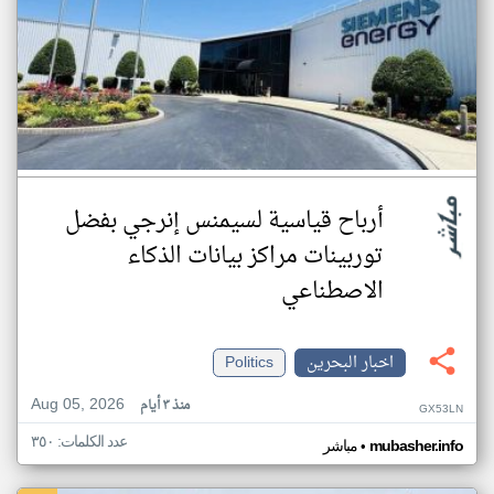
أرباح قياسية لسيمنس إنرجي بفضل
توربينات مراكز بيانات الذكاء
الاصطناعي
اخبار البحرين
Politics
Aug 05, 2026
منذ ٣ أيام
GX53LN
عدد الكلمات: ٣٥٠
•
mubasher.info
مباشر