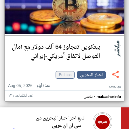
بيتكوين تتجاوز 64 ألف دولار مع آمال
التوصل لاتفاق أمريكي-إيراني
اخبار البحرين
Politics
Aug 05, 2026
منذ ٣ أيام
XM97QU
عدد الكلمات: ١٣١
•
mubasher.info
مباشر
تابع اخر اخبار البحرين من
سي ان ان عربي