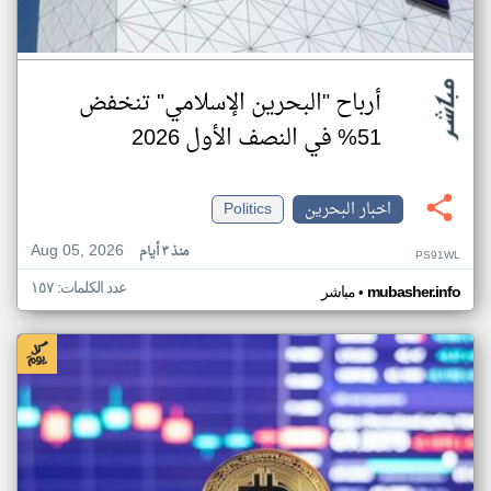
أرباح "البحرين الإسلامي" تنخفض
51% في النصف الأول 2026
اخبار البحرين
Politics
Aug 05, 2026
منذ ٣ أيام
PS91WL
عدد الكلمات: ١٥٧
•
mubasher.info
مباشر