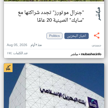
"جنرال موتورز" تجدد شراكتها مع
"سايك" الصينية 20 عامًا
اخبار البحرين
Politics
Aug 05, 2026
منذ ٣ أيام
UF08KP
عدد الكلمات: ١٧٤
•
mubasher.info
مباشر