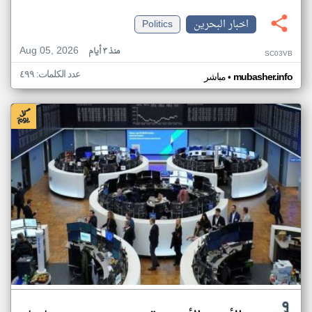
اخبار البحرين
Politics
Aug 05, 2026
منذ ٣ أيام
SC03VB
عدد الكلمات: ٤٩٩
•
mubasher.info
مباشر