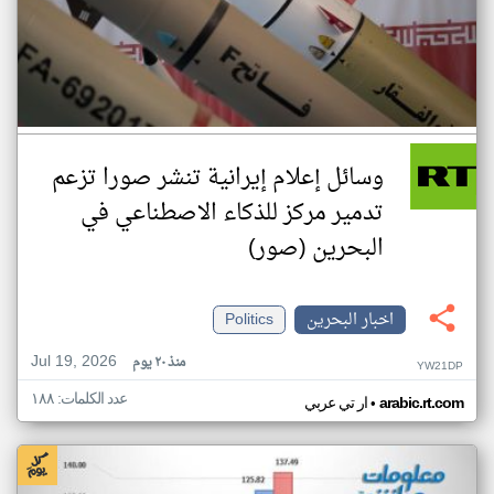
وسائل إعلام إيرانية تنشر صورا تزعم
تدمير مركز للذكاء الاصطناعي في
البحرين (صور)
اخبار البحرين
Politics
Jul 19, 2026
منذ ٢٠ يوم
YW21DP
عدد الكلمات: ١٨٨
•
arabic.rt.com
ار تي عربي