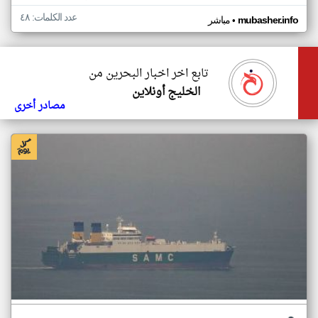
عدد الكلمات: ٤٨
•
mubasher.info
مباشر
تابع اخر اخبار البحرين من
الخليج أونلاين
مصادر أخرى