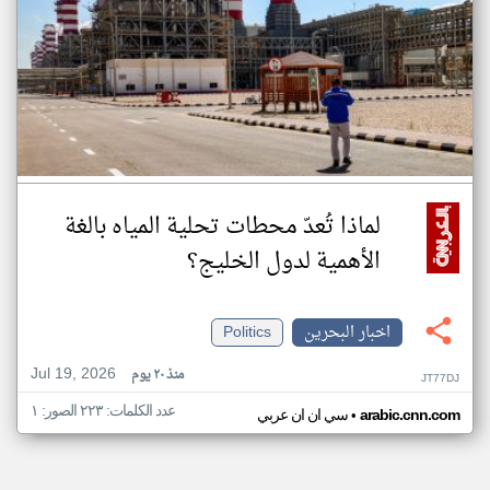
لماذا تُعدّ محطات تحلية المياه بالغة
الأهمية لدول الخليج؟
اخبار البحرين
Politics
Jul 19, 2026
منذ ٢٠ يوم
JT77DJ
عدد الكلمات: ٢٢٣ الصور: ١
•
arabic.cnn.com
سي ان ان عربي