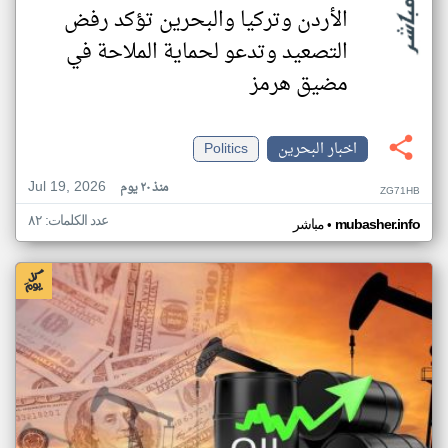
الأردن وتركيا والبحرين تؤكد رفض
التصعيد وتدعو لحماية الملاحة في
مضيق هرمز
اخبار البحرين
Politics
Jul 19, 2026
منذ ٢٠ يوم
ZG71HB
عدد الكلمات: ٨٢
•
mubasher.info
مباشر