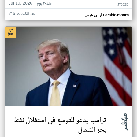
Jul 19, 2026
منذ ٢٠ يوم
JT00ZD
عدد الكلمات: ٢١٥
•
arabic.rt.com
ار تي عربي
ترامب يدعو للتوسع في استغلال نفط
بحر الشمال