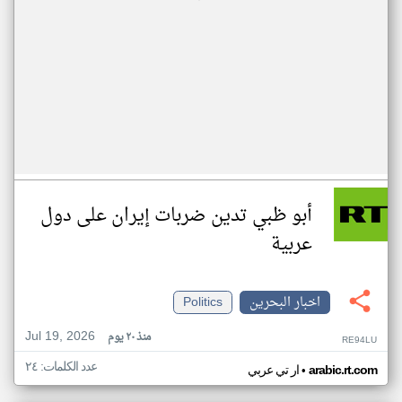
أبو ظبي تدين ضربات إيران على دول
عربية
اخبار البحرين
Politics
Jul 19, 2026
منذ ٢٠ يوم
RE94LU
عدد الكلمات: ٢٤
•
arabic.rt.com
ار تي عربي