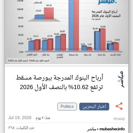
أرباح البنوك المدرجة ببورصة مسقط
ترتفع 10.62% بالنصف الأول 2026
اخبار البحرين
Politics
Jul 19, 2026
منذ ٢٠ يوم
FF18JQ
عدد الكلمات: ٣٦٨
•
mubasher.info
مباشر