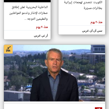
الكويت: نتصدى لهجمات إيرانية
الداخلية البحرينية تعلن إطلاق
بطائرات مسيّرة
صفارات الإنذار وتدعو المواطنين
klyoum.com
تغيير الدولة
والمقيمين التوجه ...
منذ ٢٠ يوم
تعبر
مصادر الأخبار من البحرين
المقالات
منذ ٢٠ يوم
الموجوده
اخبار البحرين على مدار الساعة
سي ان ان عربي
هنا عن
وجهة
ار تي عربي
نظر
أهم اخبار البحرين العاجلة والمباشرة
كاتبيها.