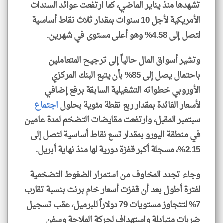
تشهدها منذ يناير الماضي، كما ارتفعت عوائد السندات
الأمريكية لأجل 10 سنوات بمقدار ثلاث نقاط أساسية
لتصل إلى 4.58% وهو أعلى مستوى في شهرين.
وتشير أسواق المال حالياً إلى ترجيح المتعاملين
باحتمال يصل إلى 85% بأن يتبع البنك المركزي
الأوروبي خطواته التشغيلية السابقة برفع إضافي
لأسعار الفائدة بمقدار ربع نقطة مئوية بحلول
اجتماع
سبتمبر المقبل، وارتفعت مقايضات التضخم لمدة عامين
في منطقة اليورو بمقدار تسع نقاط أساسية لتصل إلى
2.15%، مسجلة أكبر قفزة دورية لها منذ نهاية أبريل.
وجاء تجدد المخاوف من استمرار الضغوط التضخمية
لفترة أطول بعد أن قفزت أسعار خام برنت بنسبة تقارب
7% لتتجاوز مستويات 79 دولاراً للبرميل، عقب تسجيل
ضربات متبادلة واستهداف لحركة الملاحة وسفن