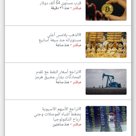
قرب مستوى 64 ألف دولار
-
مباشر
منذ ٣٦ دقيقة
#الذهب يلامس أعلى
مستوياته منذ سبعة أسابيع
-
مباشر
منذ ساعة
#تراجع أسعار النفط مع تقدم
المحادثات بشأن مضيق هرمز
-
مباشر
منذ ساعة
#تراجع الأسهم الآسيوية
بضغط أشباه الموصلات وجني
أرباح التكنولوجيا
-
مباشر
منذ ساعتين