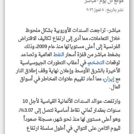
موقع كل يوم -
مباشر
نشر بتاريخ: ٨ تموز ٢٠٢٦
klyoum.com
مباشر- تراجعت السندات الأوروبية بشكل ملحوظ
خلال التعاملات، مما أدى إلى ارتفاع تكاليف الاقتراض
الفرنسية إلى أعلى مستوياتها منذ عام 2009، وذلك
بضغط مباشر من قفزة أسعار
النفط
العالمية وتصاعد
توقعات
التضخم
، في أعقاب التطورات الجيوسياسية
الأخيرة بالشرق الأوسط وإعلان نهاية وقف إطلاق النار
مع
إيران
، مما أعاد تقييم علاوات المخاطر في أسواق
المال.
وارتفعت عوائد السندات الألمانية القياسية لأجل 10
سنوات بمقدار ثماني نقاط أساسية لتصل إلى 3.07%،
وهو أعلى مستوى لها منذ نحو شهر، مسجلة صعوداً
لليوم الثامن على التوالي في أطول سلسلة ارتفاع