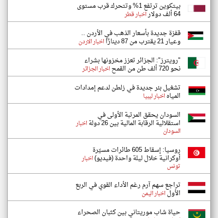
بيتكوين ترتفع 1% وتتحرك قرب مستوى
64 ألف دولار
اخبار قطر
قفزة جديدة بأسعار الذهب في الأردن ..
وعيار 21 يقترب من 87 دينارًا
اخبار الاردن
"رويترز": الجزائر تعزز مخزونها بشراء
نحو 720 ألف طن من القمح
اخبار الجزائر
تشغيل بئر جديدة في زلطن لدعم إمدادات
المياه
اخبار ليبيا
السودان يحقق المرتبة الأولى في
استقلالية الرقابة المالية بين 26 دولة
اخبار
السودان
روسيا: إسقاط 605 طائرات مسيّرة
أوكرانية خلال ليلة واحدة (فيديو)
اخبار
تونس
تراجع سهم آرم رغم الأداء القوي في الربع
الأول
اخبار اليمن
حياة شاب موريتاني بين كثبان الصحراء