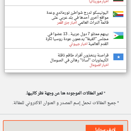
اخبار موريتانيا
اليونيسكو تدرج شواطئ نورماندي وعدة
مواقع أخرى أحدها في بلد عربي على
قائمة التراث العالمي
اخبار جزر القمر
بينهم ممثلو 7 دول عربية.. 13 عضوا في
مجلس "الفيفا" يدعمون عودة روسيا لكرة
القدم العالمية
اخبار جيبوتي
قراصنة يتخذون أفراد طاقم ناقلة
الكيماويات "أسانا" رهائن في الصومال
اخبار الصومال
*
تعبر المقالات الموجوده هنا عن وجهة نظر كاتبيها.
* جميع المقالات تحمل إسم المصدر و العنوان الاكتروني للمقالة.
لايف ستايل