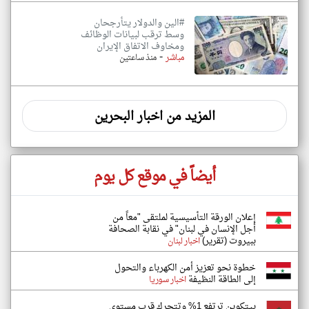
#الين والدولار يتأرجحان
وسط ترقب لبيانات الوظائف
ومخاوف الاتفاق الإيران
-
مباشر
منذ ساعتين
المزيد من اخبار البحرين
أيضاً في موقع كل يوم
إعلان الورقة التأسيسية لملتقى "معاً من
أجل الإنسان في لبنان" في نقابة الصحافة
ببيروت (تقرير)
اخبار لبنان
خطوة نحو تعزيز أمن الكهرباء والتحول
إلى الطاقة النظيفة
اخبار سوريا
بيتكوين ترتفع 1% وتتحرك قرب مستوى