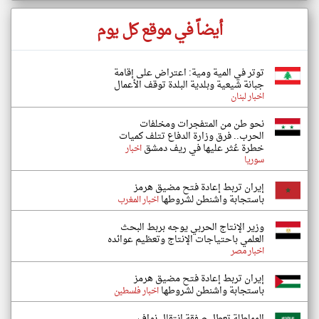
أيضاً في موقع كل يوم
توتر في المية ومية: اعتراض على إقامة
جبانة شيعية وبلدية البلدة توقف الأعمال
اخبار لبنان
نحو طن من المتفجرات ومخلفات
الحرب.. فرق وزارة الدفاع تتلف كميات
خطرة عُثر عليها في ريف دمشق
اخبار
سوريا
إيران تربط إعادة فتح مضيق هرمز
باستجابة واشنطن لشروطها
اخبار المغرب
وزير الإنتاج الحربي يوجه بربط البحث
العلمي باحتياجات الإنتاج وتعظيم عوائده
اخبار مصر
إيران تربط إعادة فتح مضيق هرمز
باستجابة واشنطن لشروطها
اخبار فلسطين
المماطلة تعطل صفقة انتقال نواف