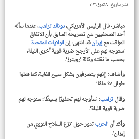
نشر بتاريخ: ٨ تموز ٢٠٢٦
klyoum.com
مباشر- قال الرئيس الأمريكي،
دونالد ترامب
، عندما سأله
أحد الصحفيين عن تصريحه السابق بأن الاتفاق
المؤقت مع
إيران
قد انتهى، إن
الولايات المتحدة
'ستوجه لهم على الأرجح ضربة قوية أخرى الليلة،
بحسب ما نقلته وكالة 'رويترز'.
وأضاف: 'إنهم يتصرفون بشكل سيئ للغاية، كما فعلوا
طوال ٤٧ عامًا'.
وقال
ترامب
: 'سأوجه لهم تحذيرًا بسيطًا: سنوجه لهم
ضربة قوية الليلة'.
وأكد أن
الحرب
تدور حول 'نزع السلاح النووي من
إيران'.