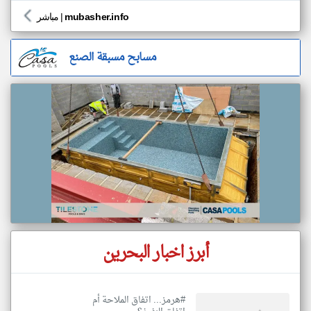
mubasher.info
|
مباشر
مسابح مسبقة الصنع
أبرز اخبار البحرين
#هرمز... اتفاق الملاحة أم