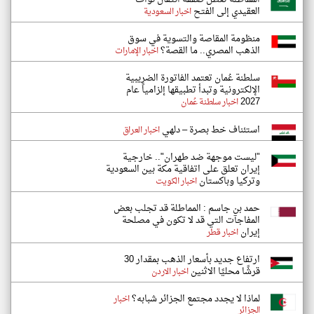
العقيدي إلى الفتح
اخبار السعودية
منظومة المقاصة والتسوية في سوق
الذهب المصري.. ما القصة؟
اخبار الإمارات
سلطنة عُمان تعتمد الفاتورة الضريبية
الإلكترونية وتبدأ تطبيقها إلزامياً عام
2027
اخبار سلطنة عُمان
استئناف خط بصرة – دلهي
اخبار العراق
"ليست موجهة ضد طهران".. خارجية
إيران تعلق على اتفاقية مكة بين السعودية
وتركيا وباكستان
اخبار الكويت
حمد بن جاسم : المماطلة قد تجلب بعض
المفاجآت التي قد لا تكون في مصلحة
إيران
اخبار قطر
ارتفاع جديد بأسعار الذهب بمقدار 30
قرشًا محليًا الاثنين
اخبار الاردن
لماذا لا يجدد مجتمع الجزائر شبابه؟
اخبار
الجزائر