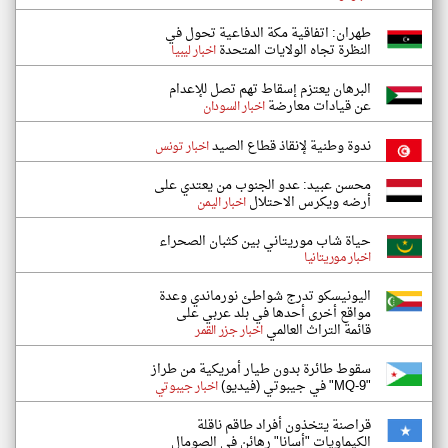
طهران: اتفاقية مكة الدفاعية تحول في
النظرة تجاه الولايات المتحدة
اخبار ليبيا
البرهان يعتزم إسقاط تهم تصل للإعدام
عن قيادات معارضة
اخبار السودان
ندوة وطنية لإنقاذ قطاع الصيد
اخبار تونس
محسن عبيد: عدو الجنوب من يعتدي على
أرضه ويكرس الاحتلال
اخبار اليمن
حياة شاب موريتاني بين كثبان الصحراء
اخبار موريتانيا
اليونيسكو تدرج شواطئ نورماندي وعدة
مواقع أخرى أحدها في بلد عربي على
قائمة التراث العالمي
اخبار جزر القمر
سقوط طائرة بدون طيار أمريكية من طراز
"MQ-9" في جيبوتي (فيديو)
اخبار جيبوتي
قراصنة يتخذون أفراد طاقم ناقلة
الكيماويات "أسانا" رهائن في الصومال