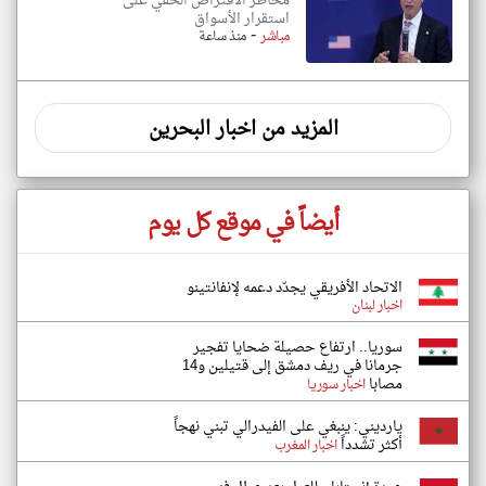
مخاطر الاقتراض الخفي على
استقرار الأسواق
-
مباشر
منذ ساعة
المزيد من اخبار البحرين
أيضاً في موقع كل يوم
الاتحاد الأفريقي يجدّد دعمه لإنفانتينو
اخبار لبنان
سوريا.. ارتفاع حصيلة ضحايا تفجير
جرمانا في ريف دمشق إلى قتيلين و14
مصابا
اخبار سوريا
يارديني: ينبغي على الفيدرالي تبني نهجاً
أكثر تشدداً
اخبار المغرب