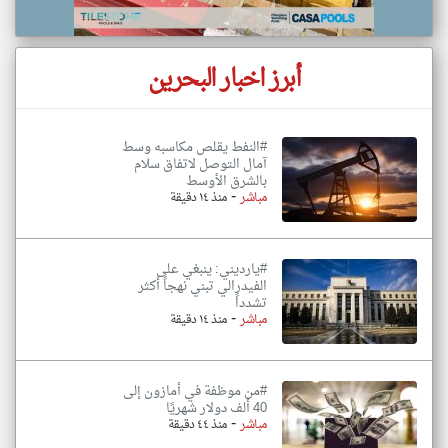
أبرز اخبار البحرين
#النفط يقلص مكاسبه وسط
آمال التوصل لاتفاق سلام
بالشرق الأوسط
-
مباشر
منذ ١٤ دقيقة
#يارديني: ينبغي على
الفيدرالي تبني نهجاً أكثر
تشدداً
-
مباشر
منذ ١٤ دقيقة
#من موظفة في أمازون إلى
40 ألف دولار شهريًا
-
مباشر
منذ ٤٤ دقيقة