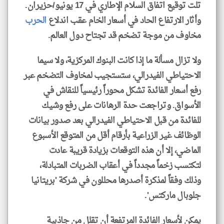
تلت توقيع اتفاق السلام الإطاري في 17 يونيو/حزيران.
وأثار الارتفاع الحاد في أسعار الخام عقب اندلاع
الحرب
مخاوف من موجة تضخم قد تجتاح دول العالم.
ولا تزال مسألة ما إذا كانت البنوك المركزية، ولا سيما
الاحتياطي الفيدرالي، ستستجيب لمخاوف التضخم عبر
رفع أسعار الفائدة تشكل محوراً رئيسياً للنقاش في
الأسواق. وتراجعت حدة الرهانات على رفع وشيك
للفائدة من قبل الاحتياطي الفيدرالي بعد صدور بيانات
الوظائف غير الزراعية بأرقام أقل من المتوقع الأسبوع
الماضي، إلا أن هذه التوقعات بزيادة قريبة عادت
لتكتسب زخماً مجدداً في أعقاب الضربات المتبادلة،
وذلك وفقاً لمذكرة أصدرها محللون في شركة 'بريتانيا
جلوبال ماركتس'.
يمكن لأسعار الفائدة المرتفعة أن تقلل من جاذبية