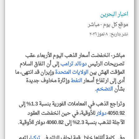
الا
للمق
اخبار البحرين
موقع كل يوم -
مباشر
نشر بتاريخ: ٨ تموز ٢٠٢٦
klyoum.com
مباشر- انخفضت أسعار الذهب اليوم الأربعاء عقب
تصريحات الرئيس
دونالد ترامب
إلى أن اتفاق السلام
المؤقت الهش بين
الولايات المتحدة
وإيران قد انتهى، ما
أدى إلى ارتفاع أسعار
النفط
وإثارة مخاوف جديدة
بشأن
التضخم
.
وتراجع الذهب في المعاملات الفورية بنسبة 1.3% إلى
4050.92
دولار
للأوقية، في حين انخفضت العقود
الآجلة للذهب بنسبة 2.3% إلى 4060.82 دولار للأوقية.
وفي كلمة ألقاها خلال قمة لحلف الناتو في
تركيا
، اتهم