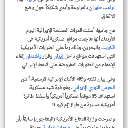
ترامب
طهران
بالمراوغة وأبدى شكوكاً حول وضع
الاتفاق.
من جانبها، أعلنت القوات المسلحة الإيرانية اليوم
الأربعاء أنها هاجمت مواقع عسكرية أمريكية في
الكويت
والبحرين، وذلك رداً على الضربات الأمريكية
التي استهدفت مواقع داخل
إيران
وقرار
واشنطن
إلغاء
الإعفاء من العقوبات المفروضة على النفط الإيراني.
وفي بيان نقلته وكالة الأنباء الإيرانية الرسمية، أعلن
الحرس الثوري الإيراني
، وهو قوة شبه عسكرية،
استهداف 85 موقعاً عسكرياً أمريكياً وأسقط طائرة
أمريكية مسيرة من طراز 'إم كيو-9'.
وصرحت وزارة الدفاع الأمريكية (البنتاجون) سابقاً بأن
ضرباتها جاءت رداً على
هجمات إيرانية
حديثة