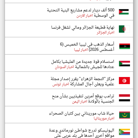
500 ألف دينار لدعم مشاريع البنية التحتية
في الوسطية
اخبار الاردن
نهاية قطيعة الجزائر ومالي تشغل فرنسا
اخبار الجزائر
أسعار الذهب في ليبيا الخميس (6
أغسطس 2026)
اخبار ليبيا
استسلام قوة جديدة من المليشيا بكامل
عتادها للجيش بالشمالية
اخبار السودان
مركز "النجمة الزهراء" يقرر إصدار مجلة
علمية ويعلن آجال المشاركة
اخبار تونس
ترامب يوقع أمرين تنفيذيين بشأن منح
الجنسية بالولادة
اخبار اليمن
حياة شاب موريتاني بين كثبان الصحراء
اخبار موريتانيا
اليونيسكو تدرج شواطئ نورماندي وعدة
مواقع أخرى أحدها في بلد عربي على