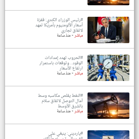
#رئيس الوزراء الكندي: قفزة
أسعار الألومنيوم بأمريكا تمهد
لاتفاق تجاري
-
مباشر
منذ ساعة
#الحروب تهدد إمدادات
الوقود.. وتوقعات باستمرار
ارتفاع الأسعار
-
مباشر
منذ ساعة
#النفط يقلص مكاسبه وسط
آمال التوصل لاتفاق سلام
بالشرق الأوسط
-
مباشر
منذ ساعة
#يارديني: ينبغي على
الفيدرالي تبني نهجاً أكثر