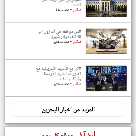
تشدداً
-
مباشر
منذ ساعة
#من موظفة في أمازون إلى
40 ألف دولار شهريًا
-
مباشر
منذ ساعتين
#تراجع الأسهم الأمريكية مع
تطورات الشرق الأوسط
وارتفاع النفط
-
مباشر
منذ ساعتين
المزيد من اخبار البحرين