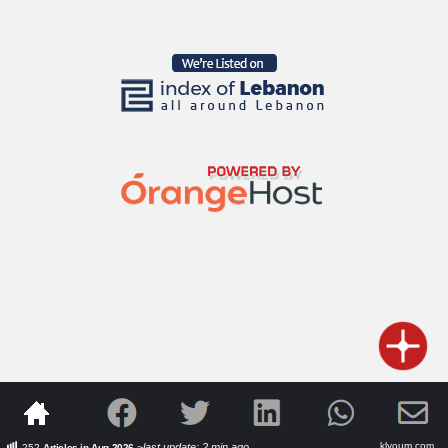
klyoum.com