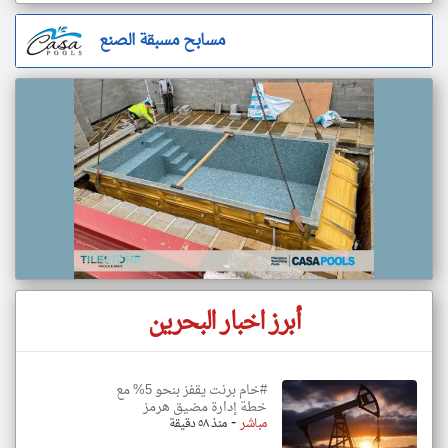
مسابح مسبقة الصنع
أبرز اخبار البحرين
#خام برنت يقفز بنحو 5% مع
خطة إدارة مضيق هرمز
-
مباشر
منذ ٥٨ دقيقة