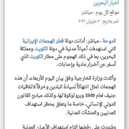
اخبار البحرين
موقع كل يوم -
مباشر
نشر بتاريخ: ٣ حزيران ٢٠٢٦
klyoum.com
الدوحة
- مباشر: أدانت دولة
قطر
الهجمات الإيرانية
التي استهدفت أعياناً مدنية في دولة
الكويت
ومملكة
البحرين، بما في ذلك الهجوم على مطار
الكويت
الذي
أسفر عن أضرار مادية وإصابات.
وأكدت وزارة الخارجية وفق بيان اليوم الأربعاء، أن هذه
الهجمات تمثل انتهاكاً لسيادة البلدين وخرقاً لاتفاقيات
جنيف لعام 1949 وبروتوكولاتها، وكذلك مبادئ القانون
الدولي الإنساني، خاصة ما يتعلق بحظر استهداف
المدنيين والمنشآت المدنية.
وشددت على رفضها التام استهداف الأعيان المدنية