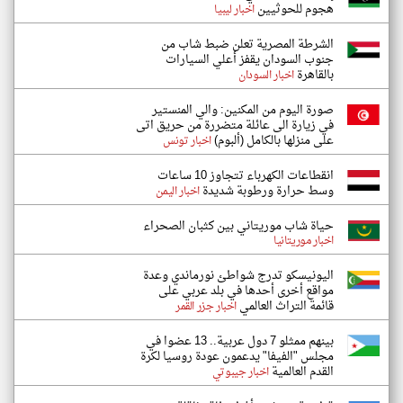
هجوم للحوثيين
اخبار ليبيا
الشرطة المصرية تعلن ضبط شاب من
جنوب السودان يقفز أعلي السيارات
بالقاهرة
اخبار السودان
صورة اليوم من المكنين: والي المنستير
في زيارة الى عائلة متضررة من حريق اتى
على منزلها بالكامل (ألبوم)
اخبار تونس
انقطاعات الكهرباء تتجاوز 10 ساعات
وسط حرارة ورطوبة شديدة
اخبار اليمن
حياة شاب موريتاني بين كثبان الصحراء
اخبار موريتانيا
اليونيسكو تدرج شواطئ نورماندي وعدة
مواقع أخرى أحدها في بلد عربي على
قائمة التراث العالمي
اخبار جزر القمر
بينهم ممثلو 7 دول عربية.. 13 عضوا في
مجلس "الفيفا" يدعمون عودة روسيا لكرة
القدم العالمية
اخبار جيبوتي