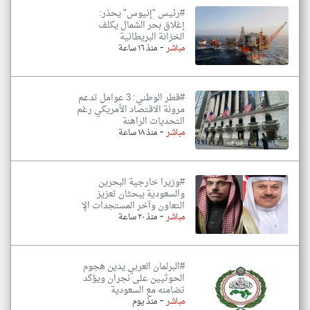
#رئيس "إنيوس" يحذر:
إغلاق بحر الشمال يكلف
الخزانة البريطانية
-
مباشر
منذ ١٦ ساعة
#قطر الوطني: 3 عوامل تدعم
مرونة الاقتصاد الأمريكي رغم
التحديات الراهنة
-
مباشر
منذ ١٨ ساعة
#وزيرا خارجية البحرين
والسعودية يبحثان تعزيز
التعاون وآخر المستجدات الإ
-
مباشر
منذ ٢٠ ساعة
#البرلمان العربي يدين هجوم
الحوثيين على نجران ويؤكد
تضامنه مع السعودية
-
مباشر
منذ يوم