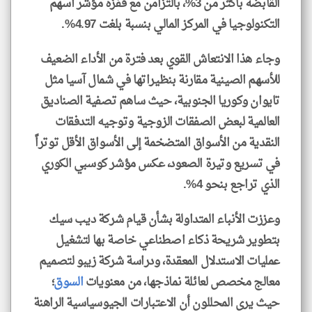
القابضة بأكثر من 3%، بالتزامن مع قفزة مؤشر أسهم
التكنولوجيا في المركز المالي بنسبة بلغت 4.97%.
وجاء هذا الانتعاش القوي بعد فترة من الأداء الضعيف
للأسهم الصينية مقارنة بنظيراتها في شمال آسيا مثل
تايوان وكوريا الجنوبية، حيث ساهم تصفية الصناديق
العالمية لبعض الصفقات الزوجية وتوجيه التدفقات
النقدية من الأسواق المتضخمة إلى الأسواق الأقل توتراً
في تسريع وتيرة الصعود، عكس مؤشر كوسبي الكوري
الذي تراجع بنحو 4%.
وعززت الأنباء المتداولة بشأن قيام شركة ديب سيك
بتطوير شريحة ذكاء اصطناعي خاصة بها لتشغيل
عمليات الاستدلال المعقدة، ودراسة شركة زيبو لتصميم
معالج مخصص لعائلة نماذجها، من معنويات
السوق
؛
حيث يرى المحللون أن الاعتبارات الجيوسياسية الراهنة