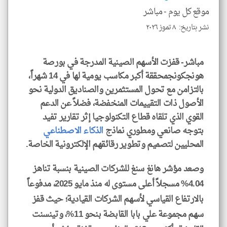
موقع كل يوم -
مباشر
نشر بتاريخ: ٨ تموز ٢٠٢٦
klyoum.com
مباشر- قفزت الأسهم الصينية المدرجة في بورصة
هونجكونجمحققة أكبر مكاسب يومية لها في 14 شهراً،
بالتزامن مع تحول المستثمرين والصناديق الدولية نحو
الأصول ذات التقييمات المنخفضة، فضلاً عن الدعم
القوي الذي تلقاه قطاع التكنولوجيا إثر تقارير تفيد
بتوجه صانعي ومطوري نماذج
الذكاء الاصطناعي
المحليين لتصميم وتطوير رقائقهم الإلكترونية الخاصة.
وصعد مؤشر هانغ سنغ للشركات الصينية بنسبة تناهز
4.04% مسجلاً أعلى مستوى له منذ مايو 2025، مدفوعاً
بالارتفاع القياسي لأسهم الشركات القيادية؛ حيث قفز
سهم مجموعة علي بابا القابضة بنحو 11%، وتينسنت