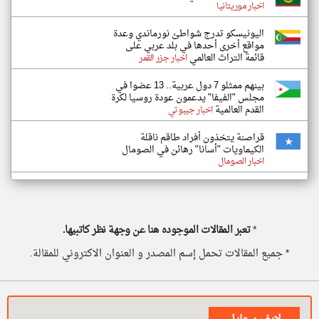
اخبار موريتانيا
اليونيسكو تدرج شواطئ نورماندي وعدة
مواقع أخرى أحدها في بلد عربي على
قائمة التراث العالمي
اخبار جزر القمر
بينهم ممثلو 7 دول عربية.. 13 عضوا في
مجلس "الفيفا" يدعمون عودة روسيا لكرة
القدم العالمية
اخبار جيبوتي
قراصنة يتخذون أفراد طاقم ناقلة
الكيماويات "أسانا" رهائن في الصومال
اخبار الصومال
*
تعبر المقالات الموجوده هنا عن وجهة نظر كاتبيها.
* جميع المقالات تحمل إسم المصدر و العنوان الاكتروني للمقالة.