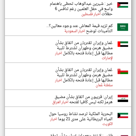
خبر : شيرين عبدالوهاب تحظى باهتمام
واسع في حفل العلمين رغم تنافس 6
حفلات
اخبار فلسطين
كم تزيد قيمة المعاش عند وجود معالين؟..
التأمينات توضح
اخبار السعودية
عُمان وإيران تقتربان من اتفاق بشأن
مضيق هرمز، وطهران تشترط تلبية
مطالبها قبل إعادة فتحه بالكامل
اخبار
الإمارات
عُمان وإيران تقتربان من اتفاق بشأن
مضيق هرمز، وطهران تشترط تلبية
مطالبها قبل إعادة فتحه بالكامل
اخبار
سلطنة عُمان
إيران: قريبون من اتفاق بشأن مضيق
هرمز لكنه ليس كافيا لفتحه
اخبار العراق
البحرية الملكية ترصد نشاط روسيا حول
المياه البريطانية على مدى 21 يوما
اخبار
الكويت
فانس: لا نثق بتعهدات إيران بشأن تدفق