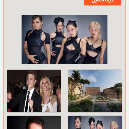
لايف ستايل