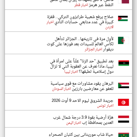
النفط عبر هرمز
اخبار قطر
صلاح يرفع شعبية طرابزون التركي.. قفزة
كبيرة في عدد متابعي حسابات النادي
اخبار
الاردن
لأول مرة في تاريخها.. الجزائر تتأهل
لكأس العالم للسيدات بعد فوزها على كوت
ديفوار
اخبار الجزائر
بعد تطبيق "حد الزنا" عَلَناً على امرأة في
ليبيا، ماذا نعرف عن العقوبة التي لا تزال
دول إسلامية تطبقها؟
اخبار ليبيا
البرهان يقود مشاورات مع قوى سياسية
للعفو عن معارضين بارزين
اخبار السودان
جريدة الشروق ليوم الاحد 9 أوت 2026
اخبار تونس
هزّة أرضية بقوة 3.9 درجة شمال غرب
العدين بمحافظة إب
اخبار اليمن
حياة شاب موريتاني بين كثبان الصحراء