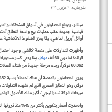
موقع كل يوم -
مباشر
نشر بتاريخ: ٣ حزيران ٢٠٢٦
مباشر- يتوقع المتداولون في أسواق المشتقات والت
قياسية جديدة، عقب عمليات بيع واسعة النطاق أدت ل
أوائل أبريل الماضي، مِمَّا يعزز الضغوط الانكماشية ع
الرائدة لما دون 60 ألف
دولار
، مِمَّا يعني كسر مستويا
60,062 دولاراً، وبدء مرحلة جديدة من شتاء العملات المشفرة.
مبيعات شركة 'ستراتيجي'، أكبر مالك للأصول الرقمية،