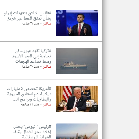
#فانس: لا نثق بتعهدات إيران
بشأن تدفق النفط عبر هرمز
-
مباشر
منذ ١٧ ساعة
تعبر
المقالات
الموجوده
هنا عن
وجهة
نظر
#تركيا تقيّد عبور سفن
كاتبيها.
تجارية إلى البحر الأسود
وسط تصاعد الهجمات
-
مباشر
منذ ٢٠ ساعة
#أمريكا تخصص 3 مليارات
دولار لدعم المعادن الحيوية
والبطاريات وبرامج الت
-
مباشر
منذ ٢٢ ساعة
#رئيس "إنيوس" يحذر:
إغلاق بحر الشمال يكلف
الخزانة البريطانية