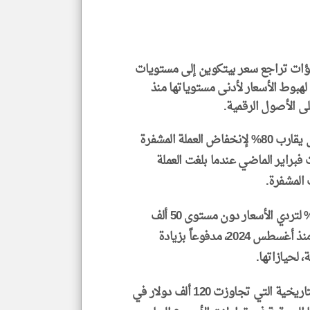
العن
الا
للمق
نبؤات تراجع سعر بيتكوين إلى مستويات
هبوط الأسعار لأدنى مستوياتها منذ
لى الأصول الرقمية.
klyoum.com
وأظهرت التداولات على منصة 'كالشي' وجود احتمال يقارب 80% لإنخفاض العملة المشفرة
ت فبراير الماضي عندما بلغت العملة
ويرى المتعاملون بالمنصة أن هناك احتمالاً بنسبة 52% لتردي الأسعار دون مستوى 50 ألف
دولار، وهو النطاق السعري الذي لم تشهده التداولات منذ أغسطس 2024، مدفوعاً بزيادة
 لحيازاتها.
وانحدرت أسعار بتكوين بأكثر من 45% منذ ذروتها التاريخية التي تجاوزت 120 ألف دولار في