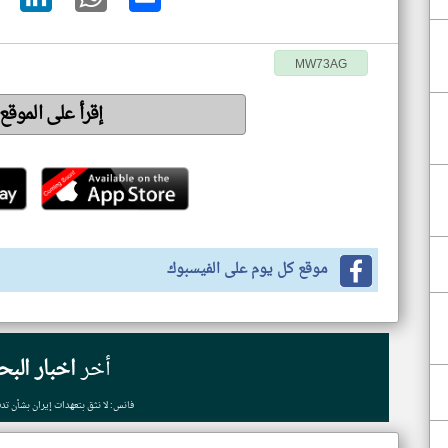
MW73AG
إقرأ على الموقع
موقع كل يوم على الفيسبوك
أخر
اخبار البح
فانس: لا نثق بتعهدات إيران بشأن تدف