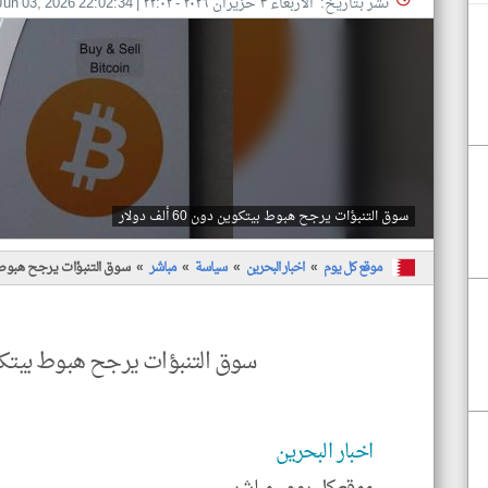
نشر بتاريخ: الأربعاء ٣ حزيران ٢٠٢٦ - ٢٢:٠٢
|
Jun 03, 2026 22:02:34
سوق التنبؤات يرجح هبوط بيتكوين دون 60 ألف دولار
موقع كل يوم
اخبار البحرين
سياسة
مباشر
سوق التنبؤات يرجح هبوط بيتكوين
سوق التنبؤات يرجح هبوط بيتكوين دون 0
اخبار البحرين