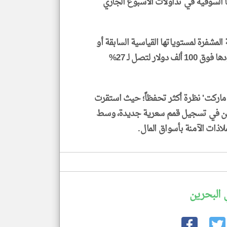
قدت العملة نحو 10% من قيمتها السوقية في تداولات الأسبوع الجاري
المشفرة لمستوياتها القياسية السابقة أو
ملامسة الأرقام السداسية؛ إذ تراجعت احتمالية صعودها فوق 100 ألف دولار لتصل لـ 27%
ماركت' نظرة أكثر تحفظاً؛ حيث استقرت
12% فقط لنجاح بتكوين في تسجيل قمم سعرية جديدة، وسط
اذات الآمنة بأسواق المال.
 البحرين