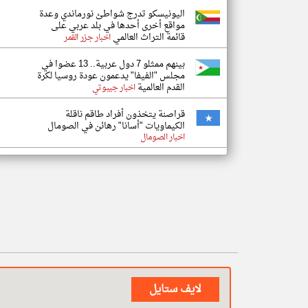
اليونيسكو تدرج شواطئ نورماندي وعدة
مواقع أخرى أحدها في بلد عربي على
قائمة التراث العالمي
اخبار جزر القمر
بينهم ممثلو 7 دول عربية.. 13 عضوا في
مجلس "الفيفا" يدعمون عودة روسيا لكرة
القدم العالمية
اخبار جيبوتي
قراصنة يتخذون أفراد طاقم ناقلة
الكيماويات "أسانا" رهائن في الصومال
اخبار الصومال
لايف ستايل