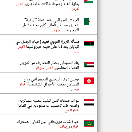
بداية العام وضبط حالات خلط بنزين
اخبار
الاردن
الجيش الجزائري ينفذ عملة "نوعية"
لتحرير مواطن ألماني كان مختطفا في
النيجر
اخبار الجزائر
مسألة الردع النووي تعيد إحياء الجدل في
اليابان بعد 81 على قنبلة هيروشيما
اخبار
ليبيا
بنك السودان يحذر المصارف من تمويل
العملاء المفلسين
اخبار السودان
تونس : ​رفع التحدي الديمغرافي دون
المساس بمجلة الأحوال الشخصية
اخبار
تونس
قوات صنعاء تعلن تنفيذ عملية عسكرية
واسعة ضد تحشيدات سعودية في المخا
اخبار اليمن
حياة شاب موريتاني بين كثبان الصحراء
اخبار موريتانيا