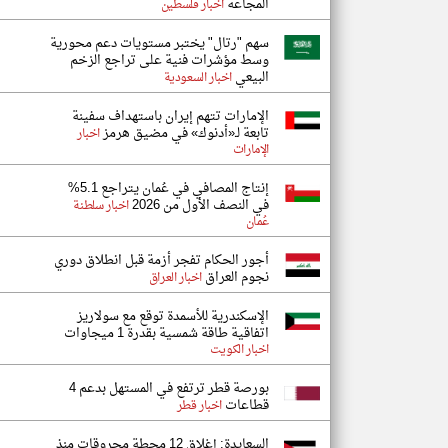
المجاعة
اخبار فلسطين
سهم "رتال" يختبر مستويات دعم محورية
وسط مؤشرات فنية على تراجع الزخم
البيعي
اخبار السعودية
الإمارات تتهم إيران باستهداف سفينة
تابعة لـ«أدنوك» في مضيق هرمز
اخبار
الإمارات
إنتاج المصافي في عُمان يتراجع 5.1%
في النصف الأول من 2026
اخبار سلطنة
عُمان
أجور الحكام تفجر أزمة قبل انطلاق دوري
نجوم العراق
اخبار العراق
الإسكندرية للأسمدة توقع مع سولاريز
اتفاقية طاقة شمسية بقدرة 1 ميجاوات
اخبار الكويت
بورصة قطر ترتفع في المستهل بدعم 4
قطاعات
اخبار قطر
السعايدة: إغلاق 12 محطة محروقات منذ