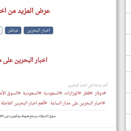
عرض المزيد من اخب
اخبار البحرين
مباشر
اخبار البحرين على م
أخر ساعة في اخبار البحرين
#دولار
#قطر
#الوزارات
#السعودية
#السعودية
#السوق الأم
#اخبار البحرين على مدار الساعة
#أهم اخبار البحرين العاجلة 
https://www.klyoum.com/bahrain-news/ar/26-سوق-التنبؤات-يرجح-هبوط-بيتكوين-دون-60-ألف-دولار