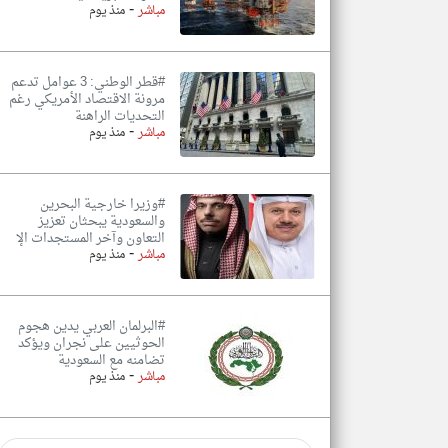
-
مباشر
منذ يوم
#قطر الوطني: 3 عوامل تدعم
مرونة الاقتصاد الأمريكي رغم
التحديات الراهنة
-
مباشر
منذ يوم
#وزيرا خارجية البحرين
والسعودية يبحثان تعزيز
التعاون وآخر المستجدات الإ
-
مباشر
منذ يوم
#البرلمان العربي يدين هجوم
الحوثيين على نجران ويؤكد
تضامنه مع السعودية
-
مباشر
منذ يوم