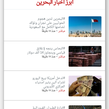
أبرز اخبار البحرين
#البحرين تدين هجوم
الحوثيين على نجران وتؤكد
تضامنها الكامل مع السعودية
-
مباشر
منذ ١٥ دقيقة
#النحاس يتجه لإغلاق
قياسي ويتجاوز 14 ألف دولار
-
مباشر
منذ ١٥ دقيقة
#تدخل أمريكا ببيع اليورو
لشراء الين يثير استياء
المركزي الأوروبي
-
مباشر
منذ ١٥ دقيقة
#إدارة الطيران الفيدرالية