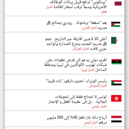
"بيتكوين" ترتفع قبيل بيانات الوظائف
الأمريكية وسط ترقب أسعار الفائدة
اخبار
قطر
بعد "صفعة" برشلونة .. رودري يصالح ريال
مدريد
اخبار الاردن
أغلى 10 لاعبين أفارقة عبر التاريخ.. نجم
ريال مدريد الجديد ينتزع الصدارة وتواجد
عربي لافت
اخبار الجزائر
تقرير دولي يدعو إلى فرض عقوبات على
شبكات تهريب الكوكايين في ليبيا ومنطقة
الساحل
اخبار ليبيا
رئيس الوزراء: تحرير دارفور "بات قريبا"
اخبار السودان
تونس لا تحتاج فقط إلى تحويلات
الجالية… بل إلى عقيدة الفعل و الإنجاز
اخبار تونس
أرباح دانة غاز تقفز 45% إلى 393 مليون
درهم
اخبار اليمن