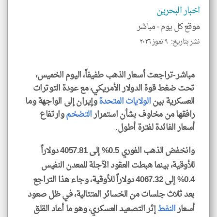
اخبار البحرين
موقع كل يوم -
مباشر
نشر بتاريخ: ٩ تموز ٢٠٢٦
klyoum.com
مباشر-تراجعت أسعار الذهب طفيفاً، اليوم الخميس،
تحت ضغط قوة الدولار الأمريكي، مع عودة التوترات
العسكرية بين
الولايات المتحدة
وإيران إلى الواجهة وما
رافقها من مخاوف بشأن استمرار
التضخم
وارتفاع
أسعار الفائدة لفترة أطول.
وانخفض الذهب الفوري 0.5% إلى 4057.81 دولاراً
للأوقية، بينما هبطت العقود الآجلة للمعدن النفيس
0.4% إلى 4067.32 دولاراً للأوقية، وجاء هذا التراجع
بعد ثلاث جلسات من الخسائر المتتالية، في ظل صعود
أسعار
النفط
إثر التصعيد العسكري، وهو ما أعاد القلق