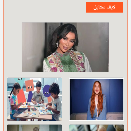
لايف ستايل