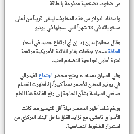
من ضغوط تضخمية مدفوعة بالطاقة.
واستفاد الدولار من هذه المخاوف، ليبقى قريباً من أعلى
مستوياته في 13 شهراً التي سجلها في يونيو.
وقال محللو'إيه إن زد' إن أي ارتفاع جديد في أسعار
الطاقة
سيعزز توقعات بقاء الفائدة الأمريكية مرتفعة
لفترة أطول لمواجهة التضخم العنيد.
وفي السياق نفسه، لم يمنح محضر
اجتماع
الفيدرالي
في يونيو المعدن الأصفر دعماً كبيراً، إذ أظهرت انقسام
صانعي السياسة بشأن الحاجة إلى رفع الفائدة هذا العام.
ورغم ذلك، أظهر المحضر ميلاً أقل للتيسير مما كانت
الأسواق تخشى، مع تزايد القلق داخل البنك المركزي من
استمرار الضغوط التضخمية.