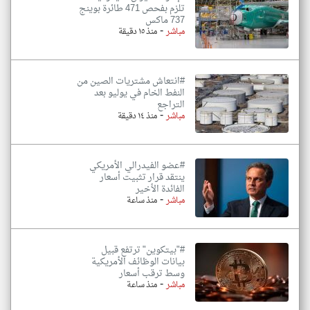
تلزم بفحص 471 طائرة بوينج
737 ماكس
-
مباشر
منذ ١٥ دقيقة
#انتعاش مشتريات الصين من
النفط الخام في يوليو بعد
التراجع
-
مباشر
منذ ١٤ دقيقة
#عضو الفيدرالي الأمريكي
ينتقد قرار تثبيت أسعار
الفائدة الأخير
-
مباشر
منذ ساعة
#"بيتكوين" ترتفع قبيل
بيانات الوظائف الأمريكية
وسط ترقب أسعار
-
مباشر
منذ ساعة