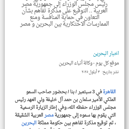
رئيس مجلس الوزراء إلى جمهورية مصر
منذ ٠
ثانية
العربية .. التوقيع على مذكرة تفاهم بشأن
التعاون في حماية المنافسة ومنع
اخبا
الممارسات الاحتكارية بين البحرين و مصر
البحر
*
تعب
المق
اخبار البحرين
الم
هنا
عن
موقع كل يوم -
وكالة أنباء البحرين
وجه
نظر
نشر بتاريخ: ٣ أيلول ٢٠٢٥
كاتب
*
جمي
المق
القاهرة
في 3 سبتمبر / بنا / بحضور صاحب السمو
تحم
إسم
الملكي الأمير سلمان بن حمد آل خليفة ولي العهد رئيس
الم
و
مجلس الوزراء حفظه الله، وفي إطار الزيارة الرسمية
العن
الا
التي يقوم بها سموه إلى جمهورية
مصر
العربية الشقيقة
للمق
، تم توقيع مذكرة تفاهم بين حكومة مملكة
البحرين