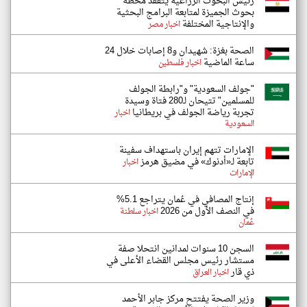
رئيس البحوث الزراعية يتفقد محطة
بحوث الجميزة لمتابعة البرامج البحثية
والإنتاجية المختلفة
اخبار مصر
الصحة بغزة: شهيدان و8 إصابات خلال 24
ساعة الماضية
اخبار فلسطين
"جولف السعودية" و"رابطة الجولف
للمسلمين" تتيحان لـ280 فتاة وسيدة
تجربة رياضة الجولف في بريطانيا
اخبار
السعودية
الإمارات تتهم إيران باستهداف سفينة
تابعة لـ«أدنوك» في مضيق هرمز
اخبار
الإمارات
إنتاج المصافي في عُمان يتراجع 5.1%
في النصف الأول من 2026
اخبار سلطنة
عُمان
السجن 10 سنوات لمدانين انتحلا صفة
مستشار رئيس مجلس القضاء الأعلى في
ذي قار
اخبار العراق
وزير الصحة يفتتح مركز جابر الأحمد