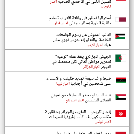
لغسيل الكلى في الأحمدي الصحية
اخبار
الكويت
أستراليا تحقق في واقعة اقتراب تصادم
طائرة قطرية بمطار سيدني
اخبار قطر
النائب العموش عن رسوم الجامعات
الخاصة: والله لو إنه بدرس نووي مش
هيك
اخبار الاردن
الجيش الجزائري ينفذ عملة "نوعية"
لتحرير مواطن ألماني كان مختطفا في
النيجر
اخبار الجزائر
ضبط وافد بتهمة تهديد طليقته والاعتداء
على شخصين في أجدابيا
اخبار ليبيا
بنك السودان يحذر المصارف من تمويل
العملاء المفلسين
اخبار السودان
إنجاز تاريخي.. المغرب والجزائر يحققان 3
مكاسب كبرى في كأس إفريقيا للسيدات
اخبار تونس
روسيا تعلن السيطرة على بلدتين في