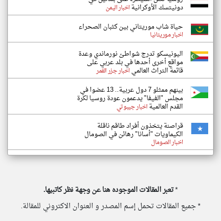
دونيتسك الأوكرانية
اخبار اليمن
حياة شاب موريتاني بين كثبان الصحراء
اخبار موريتانيا
اليونيسكو تدرج شواطئ نورماندي وعدة
مواقع أخرى أحدها في بلد عربي على
قائمة التراث العالمي
اخبار جزر القمر
بينهم ممثلو 7 دول عربية.. 13 عضوا في
مجلس "الفيفا" يدعمون عودة روسيا لكرة
القدم العالمية
اخبار جيبوتي
قراصنة يتخذون أفراد طاقم ناقلة
الكيماويات "أسانا" رهائن في الصومال
اخبار الصومال
*
تعبر المقالات الموجوده هنا عن وجهة نظر كاتبيها.
* جميع المقالات تحمل إسم المصدر و العنوان الاكتروني للمقالة.