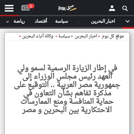
موقع
1
كل
يوم
◉
اخبار البحرين
سياسة
أقتصاد
رياضة
لا
×
ستا
موقع كل يوم
»
اخبار البحرين
»
سياسة
»
وكالة أنباء البحرين
»
أحد
ال
الصفحة الرئيسية
مقالات قمت
في إطار الزيارة الرسمية لسمو ولي
أخر أخبار الوطن العربي
العهد رئيس مجلس الوزراء إلى
مقالات قمت بزيارتها مؤخرا
جمهورية مصر العربية .. التوقيع على
من نحن
إتصل بنا
مذكرة تفاهم بشأن التعاون في
شروط الاستخدام
حماية المنافسة ومنع الممارسات
سياسة الخصوصية
الحقوق الفكرية
في
الاحتكارية بين البحرين و مصر
إطار
مصادر الأخبار
الزيار
الرسم
أقترح اضافة مصدر
لسمو
ولي