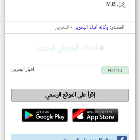
ع.إ , M.B
-
المصدر:
وكالة أنباء البحرين
البحرين
◉ أحداث اليوم في البحرين
اخبار البحرين
FC47TD
إقرأ على الموقع الرسمي