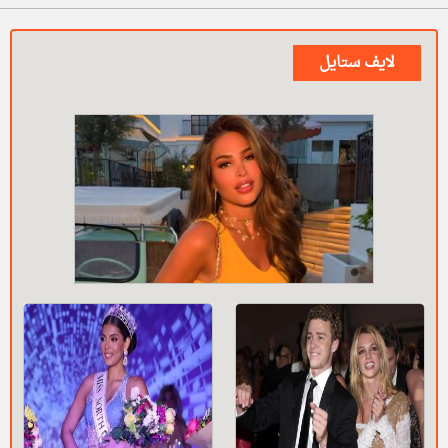
لايف ستايل