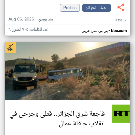
اخبار الجزائر
Politics
Aug 06, 2026
منذ يومين
RJ38LX
عدد الكلمات: ٧٠٥ الصور: ٦
•
bbc.com
بي بي سي عربي
فاجعة شرق الجزائر.. قتلى وجرحى في
انقلاب حافلة عمال