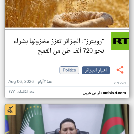
"رويترز": الجزائر تعزز مخزونها بشراء
نحو 720 ألف طن من القمح
اخبار الجزائر
Politics
Aug 06, 2026
منذ ٣ أيام
VP69CH
عدد الكلمات: ١٧٢
•
arabic.rt.com
ار تي عربي