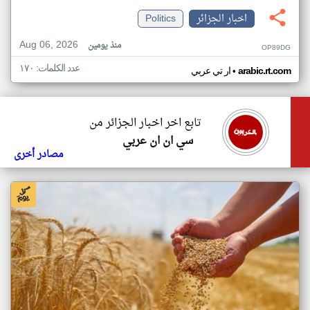
اخبار الجزائر
Politics
Aug 06, 2026
منذ يومين
OP89DG
عدد الكلمات: ١٧٠
•
arabic.rt.com
ار تي عربي
تابع اخر اخبار الجزائر من
سي ان ان عربي
مصادر أخرى