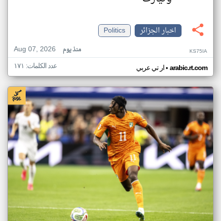
اخبار الجزائر
Politics
Aug 07, 2026
منذ يوم
KS75IA
عدد الكلمات: ١٧١
•
arabic.rt.com
ار تي عربي