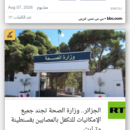
Aug 07, 2026
منذ يوم
ER67GJ
عدد الكلمات: ١٢
•
bbc.com
بي بي سي عربي
الجزائر.. وزارة الصحة تجند جميع
الإمكانيات للتكفل بالمصابين بقسنطينة
وتيارت