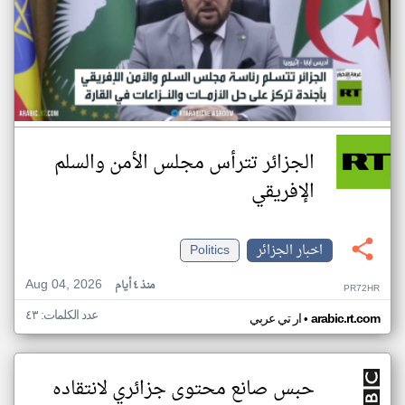
الجزائر تترأس مجلس الأمن والسلم
الإفريقي
اخبار الجزائر
Politics
Aug 04, 2026
منذ ٤ أيام
PR72HR
عدد الكلمات: ٤٣
•
arabic.rt.com
ار تي عربي
حبس صانع محتوى جزائري لانتقاده