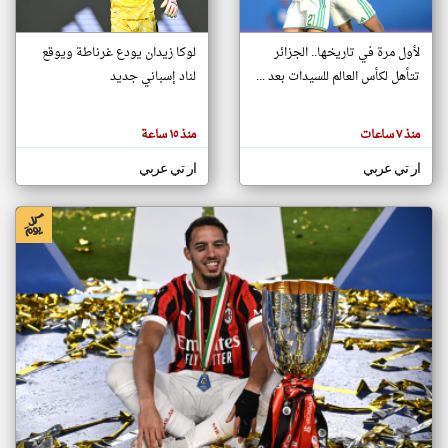
لأول مرة في تاريخها.. الجزائر
لوكا زيدان يودع غرناطة ويوقع
klyoum.com
تغيير الدولة
تتأهل لكأس العالم للسيدات بعد ...
لناد إسباني جديد
تعبر
مصادر الأخبار من الجزائر
المقالات
الموجوده
اخبار الجزائر على مدار الساعة
هنا عن
منذ ٧ ساعات
منذ ١٥ ساعة
وجهة
نظر
أهم اخبار الجزائر العاجلة والمباشرة
كاتبيها.
ار تي عربي
ار تي عربي