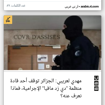
عدد الكلمات: ٨٩
•
arabic.rt.com
ار تي عربي
مهدي لعريبي: الجزائر توقف أحد قادة
منظمة "دي زد مافيا" الإجرامية، فماذا
نعرف عنه؟