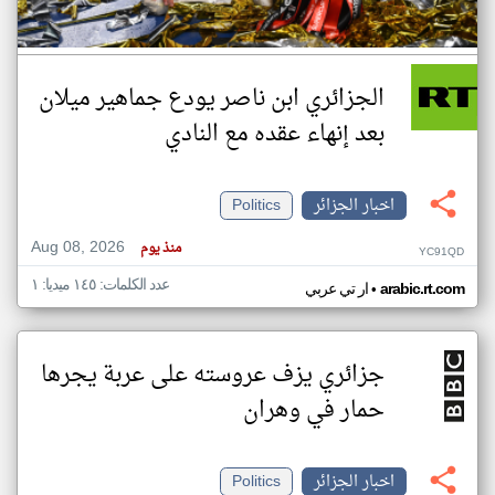
الجزائري ابن ناصر يودع جماهير ميلان
بعد إنهاء عقده مع النادي
اخبار الجزائر
Politics
Aug 08, 2026
منذ يوم
YC91QD
عدد الكلمات: ١٤٥ ميديا: ١
•
arabic.rt.com
ار تي عربي
جزائري يزف عروسته على عربة يجرها
حمار في وهران
اخبار الجزائر
Politics