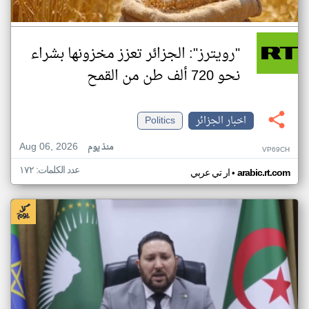
"رويترز": الجزائر تعزز مخزونها بشراء
نحو 720 ألف طن من القمح
اخبار الجزائر
Politics
Aug 06, 2026
منذ يوم
VP69CH
عدد الكلمات: ١٧٢
•
arabic.rt.com
ار تي عربي