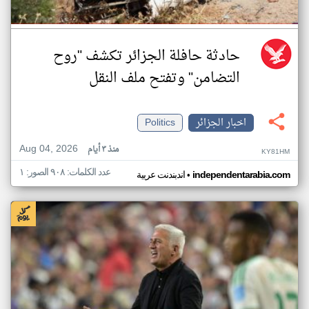
حادثة حافلة الجزائر تكشف "روح
التضامن" وتفتح ملف النقل
اخبار الجزائر
Politics
Aug 04, 2026
منذ ٣ أيام
KY81HM
عدد الكلمات: ٩٠٨ الصور: ١
•
independentarabia.com
اندبندنت عربية