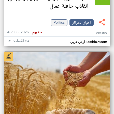
انقلاب حافلة عمال
اخبار الجزائر
Politics
Aug 06, 2026
منذ يوم
OP89DG
عدد الكلمات: ١٧٠
•
arabic.rt.com
ار تي عربي