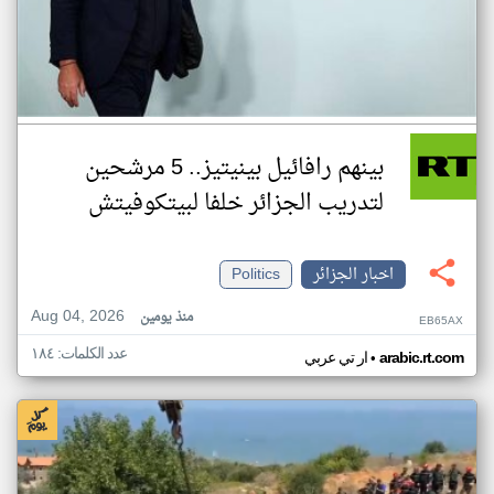
بينهم رافائيل بينيتيز.. 5 مرشحين
لتدريب الجزائر خلفا لبيتكوفيتش
اخبار الجزائر
Politics
Aug 04, 2026
منذ يومين
EB65AX
عدد الكلمات: ١٨٤
•
arabic.rt.com
ار تي عربي