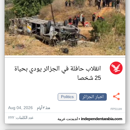
انقلاب حافلة في الجزائر يودي بحياة
25 شخصا
اخبار الجزائر
Politics
Aug 04, 2026
منذ ٣ أيام
FP51UH
عدد الكلمات: ٢٢٢
•
independentarabia.com
اندبندنت عربية