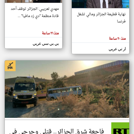
مهدي لعريبي: الجزائر توقف أحد
نهاية قطيعة الجزائر ومالي تشغل
قادة منظمة "دي زد مافيا" ...
klyoum.com
فرنسا
تغيير الدولة
تعبر
مصادر الأخبار من الجزائر
المقالات
منذ ٢١ ساعة
الموجوده
اخبار الجزائر على مدار الساعة
هنا عن
منذ ٢٠ ساعة
وجهة
بي بي سي عربي
نظر
أهم اخبار الجزائر العاجلة والمباشرة
كاتبيها.
ار تي عربي
فاجعة شرق الجزائر.. قتلى وجرحى في