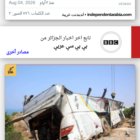
Aug 04, 2026
منذ ٣ أيام
VE36GV
عدد الكلمات: ٧٧٦ الصور: ٢
•
independentarabia.com
اندبندنت عربية
تابع اخر اخبار الجزائر من
بي بي سي عربي
مصادر أخرى