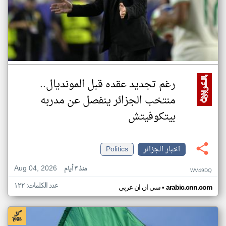
رغم تجديد عقده قبل المونديال..
منتخب الجزائر ينفصل عن مدربه
بيتكوفيتش
اخبار الجزائر
Politics
Aug 04, 2026
منذ ٣ أيام
WV49DQ
عدد الكلمات: ١٢٢
•
arabic.cnn.com
سي ان ان عربي