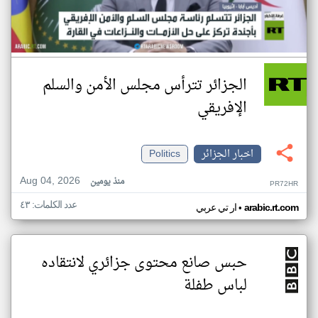
الجزائر تترأس مجلس الأمن والسلم
الإفريقي
اخبار الجزائر
Politics
Aug 04, 2026
منذ يومين
PR72HR
عدد الكلمات: ٤٣
•
arabic.rt.com
ار تي عربي
حبس صانع محتوى جزائري لانتقاده
لباس طفلة