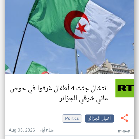
انتشال جثث 4 أطفال غرقوا في حوض
مائي شرقي الجزائر
اخبار الجزائر
Politics
Aug 03, 2026
منذ ٣ أيام
RY49AP