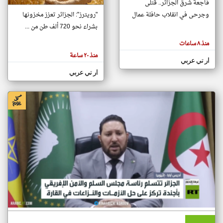
فاجعة شرق الجزائر.. قتلى
وجرحى في انقلاب حافلة عمال
"رويترز": الجزائر تعزز مخزونها
بشراء نحو 720 ألف طن من ...
klyoum.com
تغيير الدولة
منذ ٨ ساعات
تعبر
مصادر الأخبار من الجزائر
المقالات
منذ ٢٠ ساعة
الموجوده
ار تي عربي
اخبار الجزائر على مدار الساعة
هنا عن
وجهة
ار تي عربي
نظر
أهم اخبار الجزائر العاجلة والمباشرة
كاتبيها.