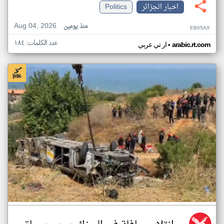
اخبار الجزائر
Politics
Aug 04, 2026
منذ يومين
EB65AX
عدد الكلمات: ١٨٤
•
arabic.rt.com
ار تي عربي