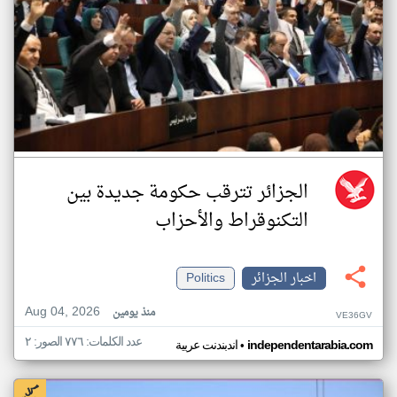
الجزائر تترقب حكومة جديدة بين
التكنوقراط والأحزاب
اخبار الجزائر
Politics
Aug 04, 2026
منذ يومين
VE36GV
عدد الكلمات: ٧٧٦ الصور: ٢
•
independentarabia.com
اندبندنت عربية