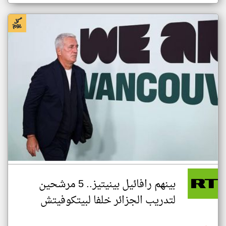
بينهم رافائيل بينيتيز.. 5 مرشحين
لتدريب الجزائر خلفا لبيتكوفيتش