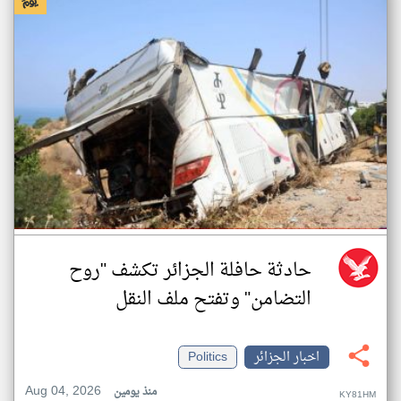
حادثة حافلة الجزائر تكشف "روح
التضامن" وتفتح ملف النقل
اخبار الجزائر
Politics
Aug 04, 2026
منذ يومين
KY81HM