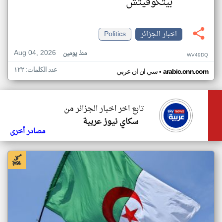
بيتكوفيتش
اخبار الجزائر
Politics
Aug 04, 2026
منذ يومين
WV49DQ
عدد الكلمات: ١٢٢
•
arabic.cnn.com
سي ان ان عربي
تابع اخر اخبار الجزائر من
سكاي نيوز عربية
مصادر أخرى