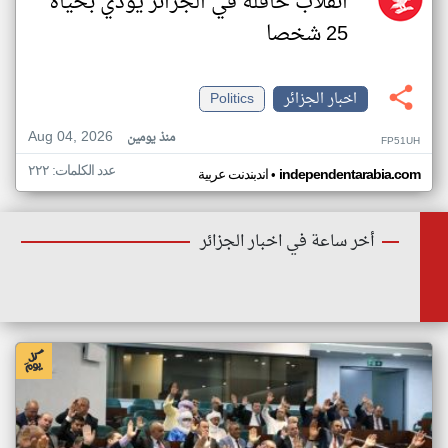
انقلاب حافلة في الجزائر يودي بحياة
25 شخصا
اخبار الجزائر
Politics
Aug 04, 2026
منذ يومين
FP51UH
عدد الكلمات: ٢٢٢
•
independentarabia.com
اندبندنت عربية
أخر ساعة في اخبار الجزائر