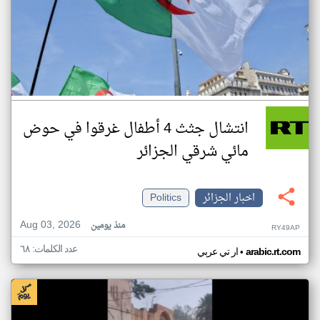
انتشال جثث 4 أطفال غرقوا في حوض
مائي شرقي الجزائر
اخبار الجزائر
Politics
Aug 03, 2026
منذ يومين
RY49AP
عدد الكلمات: ٦٨
•
arabic.rt.com
ار تي عربي