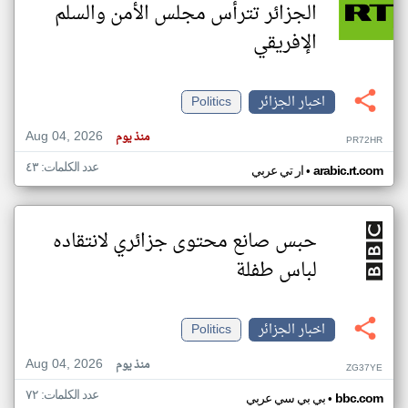
الجزائر تترأس مجلس الأمن والسلم
الإفريقي
اخبار الجزائر
Politics
Aug 04, 2026
منذ يوم
PR72HR
عدد الكلمات: ٤٣
•
arabic.rt.com
ار تي عربي
حبس صانع محتوى جزائري لانتقاده
لباس طفلة
اخبار الجزائر
Politics
Aug 04, 2026
منذ يوم
ZG37YE
عدد الكلمات: ٧٢
•
bbc.com
بي بي سي عربي