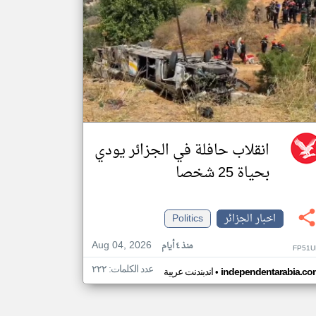
انقلاب حافلة في الجزائر يودي
بحياة 25 شخصا
اخبار الجزائر
Politics
Aug 04, 2026
منذ ٤ أيام
FP51U
عدد الكلمات: ٢٢٢
•
independentarabia.co
اندبندنت عربية