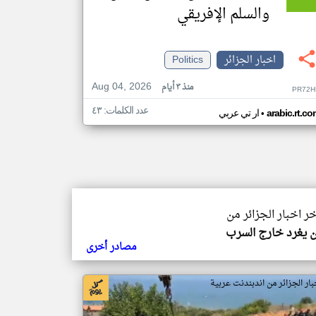
والسلم الإفريقي
اخبار الجزائر
Politics
Aug 04, 2026
منذ ٣ أيام
PR72H
عدد الكلمات: ٤٣
•
arabic.rt.c
ار تي عربي
خر اخبار الجزائر من
 يغرد خارج السرب
مصادر أخرى
بار الجزائر من اندبندنت عربية