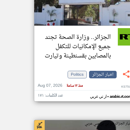
klyoum.com
تغيير الدولة
مصادر الأخبار من الجزائر
الجزائر.. وزارة الصحة تجند
اخبار الجزائر على مدار الساعة
جميع الإمكانيات للتكفل
أهم اخبار الجزائر العاجلة والمباشرة
بالمصابين بقسنطينة وتيارت
اخبار الجزائر
Politics
Aug 07, 2026
منذ ١٢ ساعة
KS75I
عدد الكلمات: ١٧١
•
arabic.rt.c
ار تي عربي
بار الجزائر من بي بي سي عربي