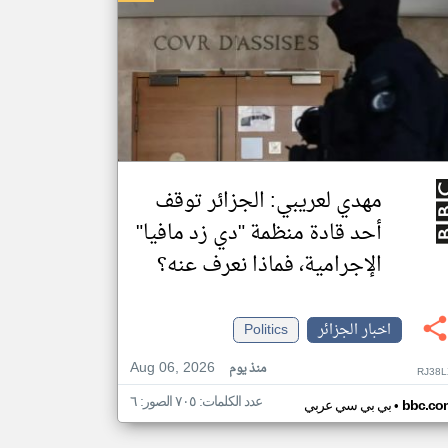
مهدي لعريبي: الجزائر توقف
أحد قادة منظمة "دي زد مافيا"
الإجرامية، فماذا نعرف عنه؟
اخبار الجزائر
Politics
Aug 06, 2026
منذ يوم
RJ38L
عدد الكلمات: ٧٠٥ الصور: ٦
•
bbc.co
بي بي سي عربي