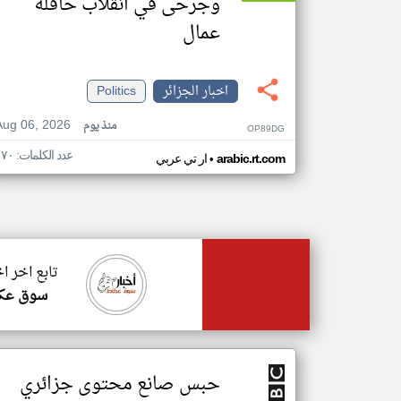
وجرحى في انقلاب حافلة
عمال
اخبار الجزائر
Politics
Aug 06, 2026
منذ يوم
OP89DG
عدد الكلمات: ١٧٠
•
arabic.rt.com
ار تي عربي
تابع اخر اخ
سوق عك
حبس صانع محتوى جزائري