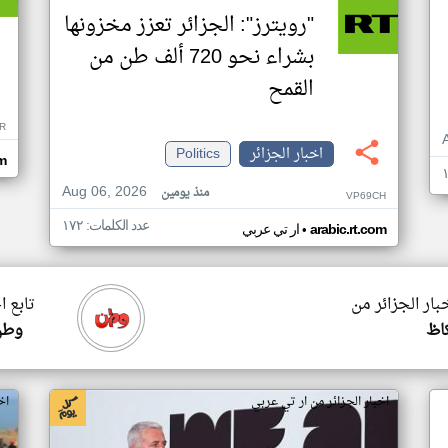
"رويترز": الجزائر تعزز مخزونها
بشراء نحو 720 ألف طن من
القمح
R
اخبار الجزائر
Politics
om
Aug 06, 2026
منذ يومين
VP69CH
عدد الكلمات: ١٧٢
•
arabic.rt.com
ار تي عربي
بار الجزائر من
تابع ا
اظ
وطن
اخبار الجزائر من ار تي عربي
اخ