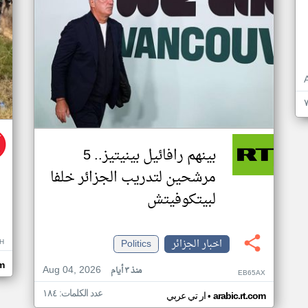
بينهم رافائيل بينيتيز.. 5
مرشحين لتدريب الجزائر خلفا
لبيتكوفيتش
اخبار الجزائر
Politics
H
m
Aug 04, 2026
منذ ٣ أيام
EB65AX
عدد الكلمات: ١٨٤
•
arabic.rt.com
ار تي عربي