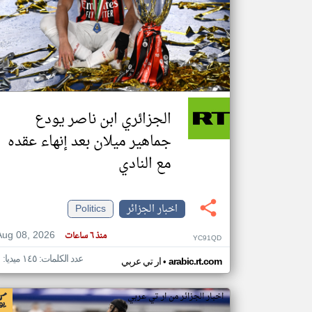
تعبر
المقالات
الموجوده
هنا عن
وجهة
نظر
الجزائري ابن ناصر يودع
كاتبيها.
جماهير ميلان بعد إنهاء عقده
مع النادي
اخبار الجزائر
Politics
Aug 08, 2026
منذ ٦ ساعات
YC91QD
عدد الكلمات: ١٤٥ ميديا: ١
•
arabic.rt.com
ار تي عربي
اخبار الجزائر من ار تي عربي