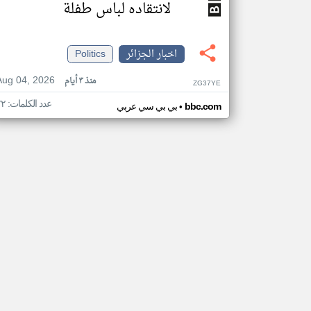
لانتقاده لباس طفلة
اخبار الجزائر
Politics
Aug 04, 2026
منذ ٣ أيام
ZG37YE
عدد الكلمات: ٧٢
•
bbc.com
بي بي سي عربي