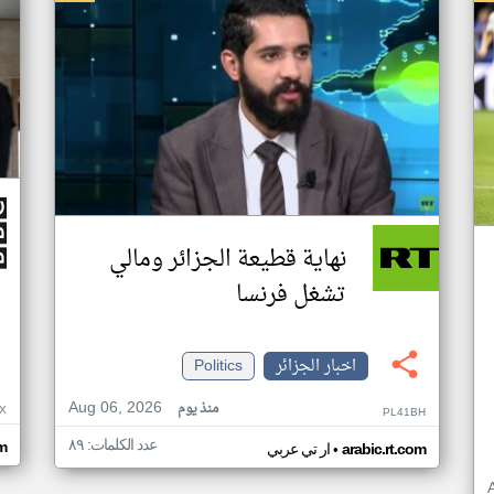
نهاية قطيعة الجزائر ومالي
تشغل فرنسا
اخبار الجزائر
Politics
Aug 06, 2026
منذ يوم
X
PL41BH
عدد الكلمات: ٨٩
•
m
arabic.rt.com
ار تي عربي