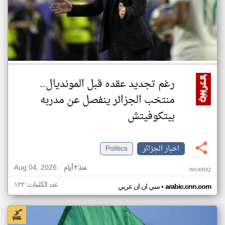
رغم تجديد عقده قبل المونديال..
منتخب الجزائر ينفصل عن مدربه
بيتكوفيتش
اخبار الجزائر
Politics
Aug 04, 2026
منذ ٣ أيام
WV49DQ
عدد الكلمات: ١٢٢
•
arabic.cnn.com
سي ان ان عربي