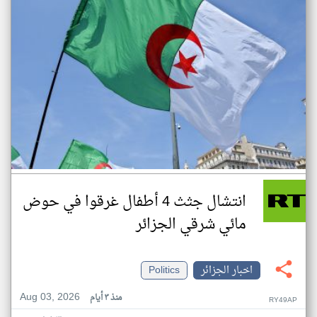
انتشال جثث 4 أطفال غرقوا في حوض
مائي شرقي الجزائر
اخبار الجزائر
Politics
Aug 03, 2026
منذ ٣ أيام
RY49AP