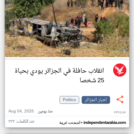
انقلاب حافلة في الجزائر يودي بحياة
25 شخصا
اخبار الجزائر
Politics
Aug 04, 2026
منذ يومين
FP51UH
عدد الكلمات: ٢٢٢
•
independentarabia.com
اندبندنت عربية