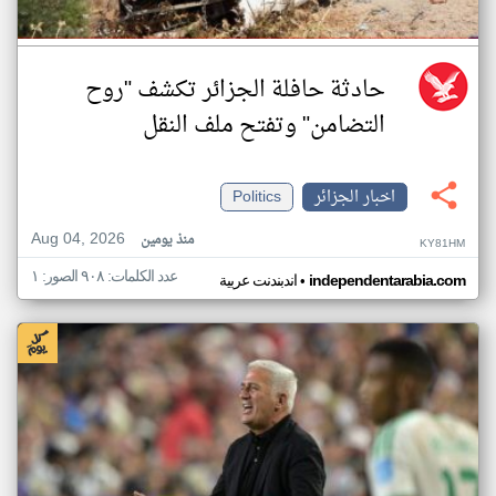
حادثة حافلة الجزائر تكشف "روح
التضامن" وتفتح ملف النقل
اخبار الجزائر
Politics
Aug 04, 2026
منذ يومين
KY81HM
عدد الكلمات: ٩٠٨ الصور: ١
•
independentarabia.com
اندبندنت عربية