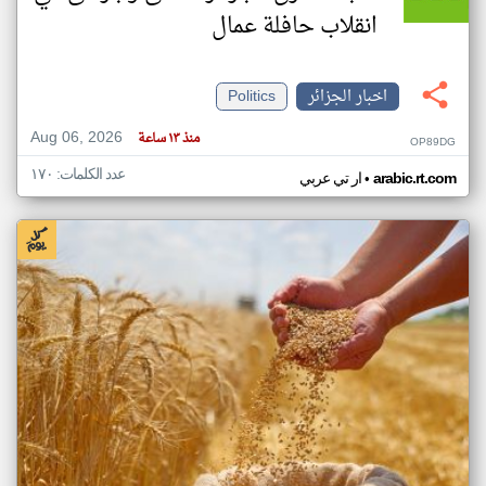
انقلاب حافلة عمال
اخبار الجزائر
Politics
Aug 06, 2026
منذ ١٣ ساعة
OP89DG
عدد الكلمات: ١٧٠
•
arabic.rt.com
ار تي عربي