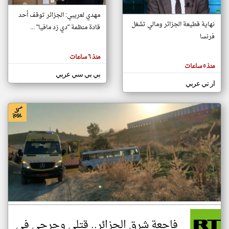
مهدي لعريبي: الجزائر توقف أحد
نهاية قطيعة الجزائر ومالي تشغل
قادة منظمة "دي زد مافيا" ...
klyoum.com
فرنسا
تغيير الدولة
تعبر
مصادر الأخبار من الجزائر
المقالات
منذ ٦ ساعات
الموجوده
اخبار الجزائر على مدار الساعة
هنا عن
منذ ٥ ساعات
وجهة
بي بي سي عربي
نظر
أهم اخبار الجزائر العاجلة والمباشرة
كاتبيها.
ار تي عربي
فاجعة شرق الجزائر.. قتلى وجرحى في