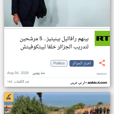
بينهم رافائيل بينيتيز.. 5 مرشحين
لتدريب الجزائر خلفا لبيتكوفيتش
اخبار الجزائر
Politics
Aug 04, 2026
منذ يومين
EB65AX
عدد الكلمات: ١٨٤
•
arabic.rt.com
ار تي عربي