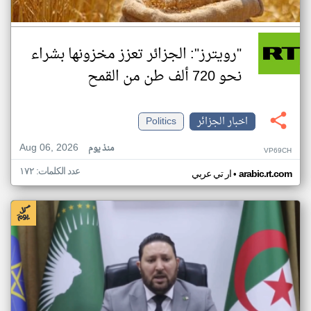
"رويترز": الجزائر تعزز مخزونها بشراء
نحو 720 ألف طن من القمح
اخبار الجزائر
Politics
Aug 06, 2026
منذ يوم
VP69CH
عدد الكلمات: ١٧٢
•
arabic.rt.com
ار تي عربي