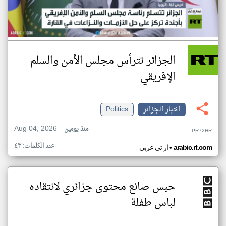
الجزائر تترأس مجلس الأمن والسلم
الإفريقي
اخبار الجزائر
Politics
Aug 04, 2026
منذ يومين
PR72HR
عدد الكلمات: ٤٣
•
arabic.rt.com
ار تي عربي
حبس صانع محتوى جزائري لانتقاده
لباس طفلة