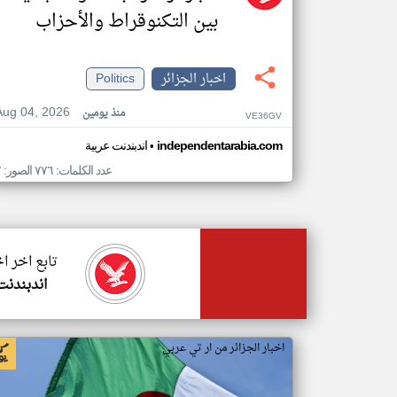
بين التكنوقراط والأحزاب
اخبار الجزائر
Politics
Aug 04, 2026
منذ يومين
VE36GV
•
independentarabia.com
اندبندنت عربية
عدد الكلمات: ٧٧٦ الصور: ٢
تابع اخر اخ
اندبندنت
اخبار الجزائر من ار تي عربي