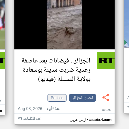
الجزائر.. فيضانات بعد عاصفة
رعدية ضربت مدينة بوسعادة
بولاية المسيلة (فيديو)
اخبار الجزائر
Politics
NY
Aug 03, 2026
منذ ٣ أيام
TU00ZS
om
عدد الكلمات: ٧٦
•
arabic.rt.com
ار تي عربي