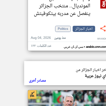
المونديال.. منتخب الجزائر
ينفصل عن مدربه بيتكوفيتش
اخبار الجزائر
Politics
Aug 04, 2026
منذ يومين
WV49D
عدد الكلمات: ١٢٢
•
arabic.cnn.co
سي ان ان عربي
خر اخبار الجزائر من
ي نيوز عربية
مصادر أخرى
بار الجزائر من ار تي عربي