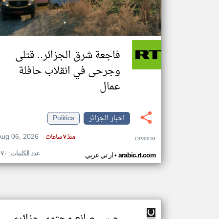
تعبر
المقالات
فاجعة شرق الجزائر.. قتلى
الموجوده
هنا عن
وجرحى في انقلاب حافلة
وجهة
نظر
كاتبيها.
عمال
اخبار الجزائر
Politics
Aug 06, 2026
منذ ٧ ساعات
OP89DG
عدد الكلمات: ١٧٠
•
arabic.rt.com
ار تي عربي