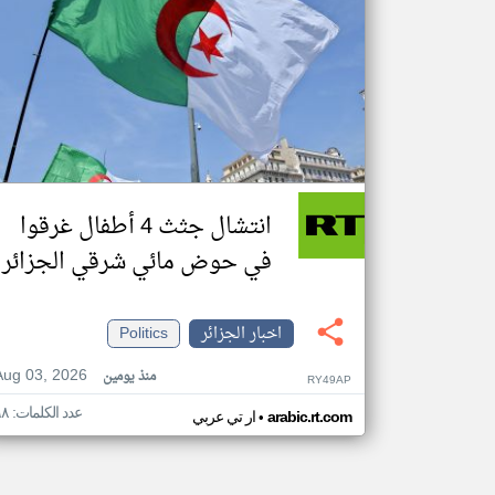
انتشال جثث 4 أطفال غرقوا
في حوض مائي شرقي الجزائر
اخبار الجزائر
Politics
Aug 03, 2026
منذ يومين
RY49AP
عدد الكلمات: ٦٨
•
arabic.rt.com
ار تي عربي