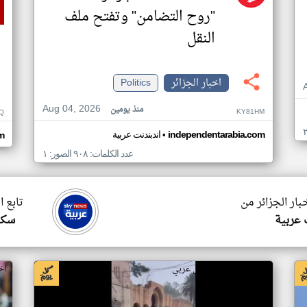
"روح التضامن" وتفتح ملف
النقل
اخبار الجزائر
Politics
Aug 04, 2026
منذ يومين
KY81HM
Q
•
independentarabia.com
اندبندنت عربية
m
عدد الكلمات: ٩٠٨ الصور: ١
بار الجزائر من
تابع ا
 عربية
سكا
اخبار الجزائر من ار تي عربي
اخ