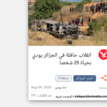
انقلاب حافلة في الجزائر يودي
بحياة 25 شخصا
اخبار الجزائر
Politics
Aug 04, 2026
منذ يومين
FP51U
عدد الكلمات: ٢٢٢
•
independentarabia.co
اندبندنت عربية