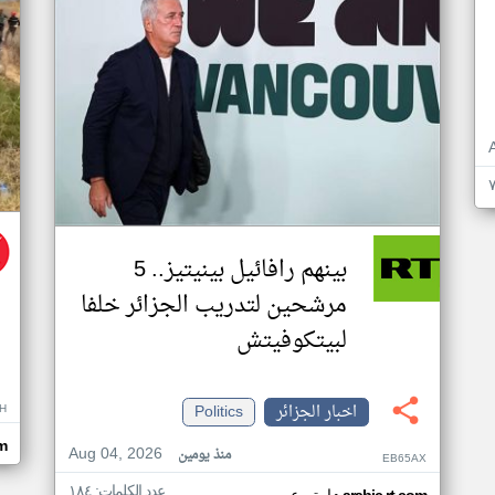
بينهم رافائيل بينيتيز.. 5
مرشحين لتدريب الجزائر خلفا
لبيتكوفيتش
اخبار الجزائر
Politics
H
m
Aug 04, 2026
منذ يومين
EB65AX
عدد الكلمات: ١٨٤