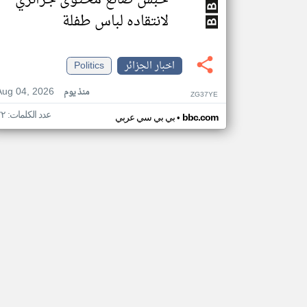
حبس صانع محتوى جزائري
لانتقاده لباس طفلة
اخبار الجزائر
Politics
Aug 04, 2026
منذ يوم
ZG37YE
عدد الكلمات: ٧٢
•
bbc.com
بي بي سي عربي