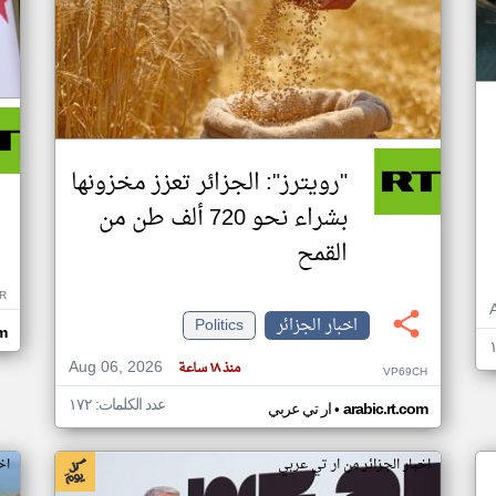
"رويترز": الجزائر تعزز مخزونها
بشراء نحو 720 ألف طن من
القمح
R
اخبار الجزائر
Politics
om
Aug 06, 2026
منذ ١٨ ساعة
VP69CH
عدد الكلمات: ١٧٢
•
arabic.rt.com
ار تي عربي
اخبار الجزائر من ار تي عربي
اخ