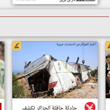
•
arabic.rt.com
ار تي عربي
اخبار الجزائر من اندبندنت عربية
اخ
حادثة حافلة الجزائر تكشف