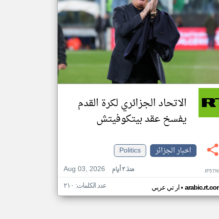
الاتحاد الجزائري لكرة القدم
يفسخ عقد بيتكوفيتش
اخبار الجزائر
Politics
Aug 03, 2026
منذ ٣ أيام
IF57
عدد الكلمات: ٢١٠
•
arabic.rt.c
ار تي عربي