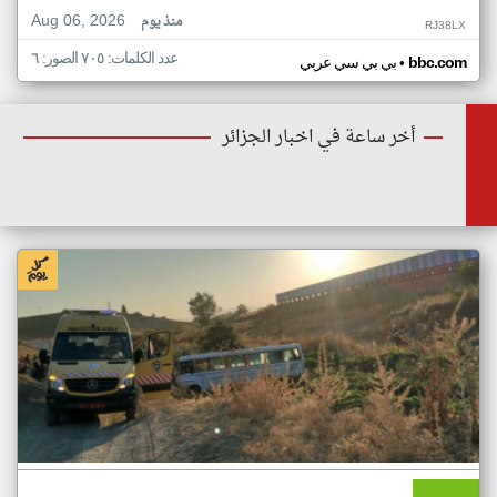
Aug 06, 2026
منذ يوم
RJ38LX
عدد الكلمات: ٧٠٥ الصور: ٦
•
bbc.com
بي بي سي عربي
أخر ساعة في اخبار الجزائر