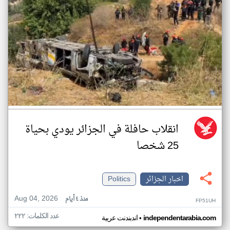
انقلاب حافلة في الجزائر يودي بحياة
25 شخصا
اخبار الجزائر
Politics
Aug 04, 2026
منذ ٤ أيام
FP51UH
عدد الكلمات: ٢٢٢
•
independentarabia.com
اندبندنت عربية