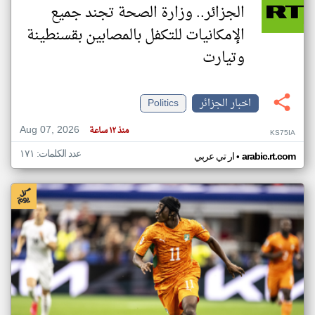
الجزائر.. وزارة الصحة تجند جميع
الإمكانيات للتكفل بالمصابين بقسنطينة
وتيارت
اخبار الجزائر
Politics
Aug 07, 2026
منذ ١٢ ساعة
KS75IA
عدد الكلمات: ١٧١
•
arabic.rt.com
ار تي عربي