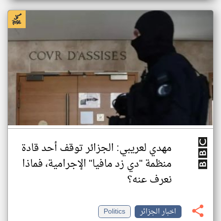
مهدي لعريبي: الجزائر توقف أحد قادة
منظمة "دي زد مافيا" الإجرامية، فماذا
نعرف عنه؟
اخبار الجزائر
Politics