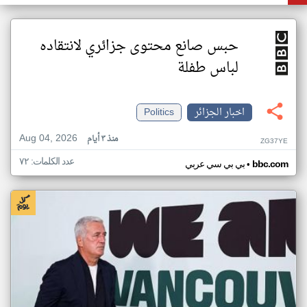
حبس صانع محتوى جزائري لانتقاده
لباس طفلة
اخبار الجزائر
Politics
Aug 04, 2026
منذ ٣ أيام
ZG37YE
عدد الكلمات: ٧٢
•
bbc.com
بي بي سي عربي