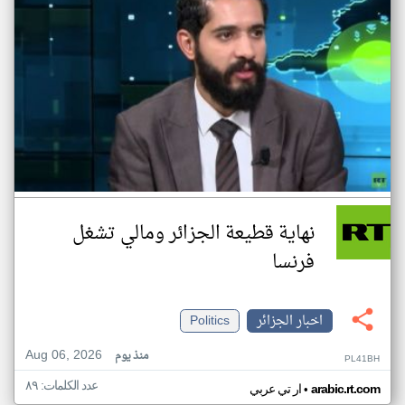
نهاية قطيعة الجزائر ومالي تشغل
فرنسا
اخبار الجزائر
Politics
Aug 06, 2026
منذ يوم
PL41BH
عدد الكلمات: ٨٩
•
arabic.rt.com
ار تي عربي