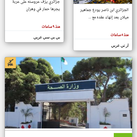
جزائري يزف عروسته على عربة
يجرها حمار في وهران
الجزائري ابن ناصر يودع جماهير
ميلان بعد إنهاء عقده مع ...
klyoum.com
تغيير الدولة
منذ ٩ ساعات
تعبر
مصادر الأخبار من الجزائر
المقالات
منذ ٥ ساعات
الموجوده
بي بي سي عربي
اخبار الجزائر على مدار الساعة
هنا عن
وجهة
ار تي عربي
نظر
أهم اخبار الجزائر العاجلة والمباشرة
كاتبيها.