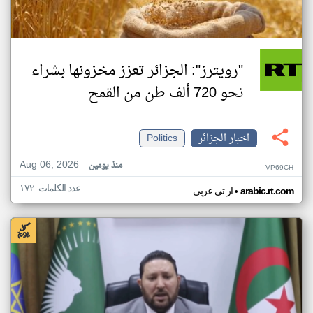
"رويترز": الجزائر تعزز مخزونها بشراء
نحو 720 ألف طن من القمح
اخبار الجزائر
Politics
Aug 06, 2026
منذ يومين
VP69CH
عدد الكلمات: ١٧٢
•
arabic.rt.com
ار تي عربي