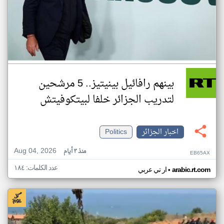
بينهم رافائيل بينيتيز.. 5 مرشحين
لتدريب الجزائر خلفا لبيتكوفيتش
اخبار الجزائر
Politics
Aug 04, 2026
منذ ٣ أيام
EB65AX
عدد الكلمات: ١٨٤
•
arabic.rt.com
ار تي عربي