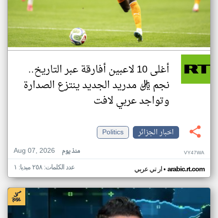
أغلى 10 لاعبين أفارقة عبر التاريخ..
نجم ريال مدريد الجديد ينتزع الصدارة
وتواجد عربي لافت
اخبار الجزائر
Politics
Aug 07, 2026
منذ يوم
VY47WA
عدد الكلمات: ٢٥٨ ميديا: ١
•
arabic.rt.com
ار تي عربي