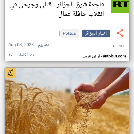
فاجعة شرق الجزائر.. قتلى وجرحى في
انقلاب حافلة عمال
اخبار الجزائر
Politics
Aug 06, 2026
منذ يوم
OP89DG
عدد الكلمات: ١٧٠
•
arabic.rt.com
ار تي عربي