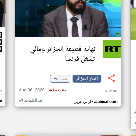
نهاية قطيعة الجزائر ومالي
تشغل فرنسا
اخبار الجزائر
Politics
Aug 06, 2026
منذ ١٦ ساعة
X
PL41BH
عدد الكلمات: ٨٩
•
m
arabic.rt.com
ار تي عربي