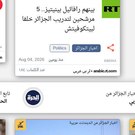
بينهم رافائيل بينيتيز.. 5
مرشحين لتدريب الجزائر خلفا
لبيتكوفيتش
اخبار الجزائر
Politics
H
m
Aug 04, 2026
منذ يومين
EB65AX
عدد الكلمات: ١٨٤
•
arabic.rt.com
ار تي عربي
بار الجزائر من
تابع ا
بي
الحر
اخبار الجزائر من اندبندنت عربية
اخ