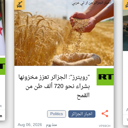
اخبار الجزائر من ار تي عربي
اخ
"رويترز": الجزائر تعزز مخزونها
بشراء نحو 720 ألف طن من
القمح
R
اخبار الجزائر
Politics
om
Aug 06, 2026
منذ يوم
VP69CH