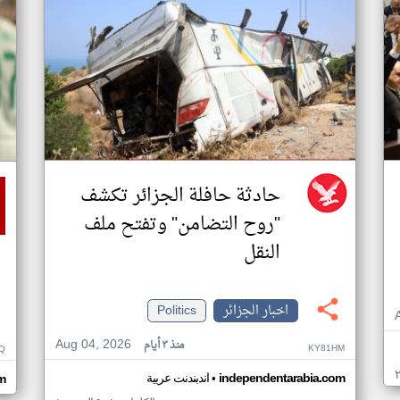
حادثة حافلة الجزائر تكشف
"روح التضامن" وتفتح ملف
النقل
اخبار الجزائر
Politics
Aug 04, 2026
منذ ٣ أيام
KY81HM
Q
•
independentarabia.com
اندبندنت عربية
m