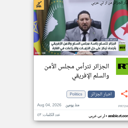
بار الجزائر من ار تي عربي
الجزائر تترأس مجلس الأمن
والسلم الإفريقي
اخبار الجزائر
Politics
Aug 04, 2026
منذ يومين
PR72H
عدد الكلمات: ٤٣
•
arabic.rt.c
ار تي عربي