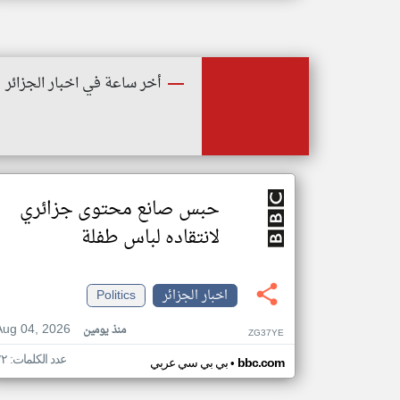
أخر ساعة في اخبار الجزائر
حبس صانع محتوى جزائري
لانتقاده لباس طفلة
اخبار الجزائر
Politics
Aug 04, 2026
منذ يومين
ZG37YE
عدد الكلمات: ٧٢
•
bbc.com
بي بي سي عربي