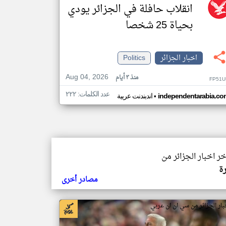
انقلاب حافلة في الجزائر يودي
بحياة 25 شخصا
اخبار الجزائر
Politics
Aug 04, 2026
منذ ٣ أيام
FP51U
عدد الكلمات: ٢٢٢
•
independentarabia.co
اندبندنت عربية
خر اخبار الجزائر من
ة
مصادر أخرى
بار الجزائر من سي ان ان عربي