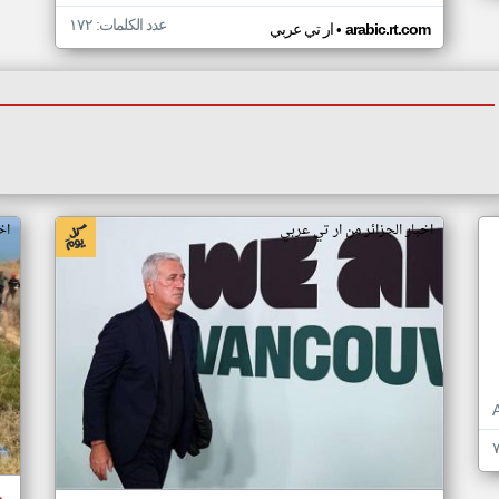
عدد الكلمات: ١٧٢
•
arabic.rt.com
ار تي عربي
اخبار الجزائر من ار تي عربي
اخ