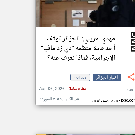
klyoum.com
تغيير الدولة
مصادر الأخبار من الجزائر
مهدي لعريبي: الجزائر توقف
اخبار الجزائر على مدار الساعة
أحد قادة منظمة "دي زد مافيا"
أهم اخبار الجزائر العاجلة والمباشرة
الإجرامية، فماذا نعرف عنه؟
اخبار الجزائر
Politics
Aug 06, 2026
منذ ١٧ ساعة
RJ38L
عدد الكلمات: ٧٠٥ الصور: ٦
•
bbc.co
بي بي سي عربي