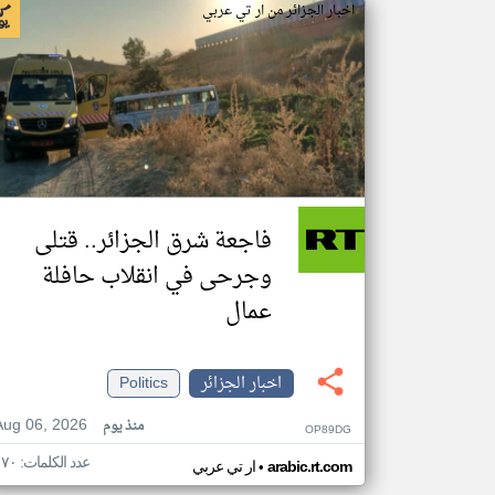
اخبار الجزائر من ار تي عربي
فاجعة شرق الجزائر.. قتلى
وجرحى في انقلاب حافلة
عمال
اخبار الجزائر
Politics
Aug 06, 2026
منذ يوم
OP89DG
عدد الكلمات: ١٧٠
•
arabic.rt.com
ار تي عربي