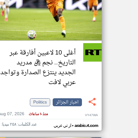
تعبر
المقالات
الموجوده
هنا عن
وجهة
نظر
أغلى 10 لاعبين أفارقة عبر
كاتبيها.
التاريخ.. نجم ريال مدريد
الجديد ينتزع الصدارة وتواجد
عربي لافت
اخبار الجزائر
Politics
Aug 07, 2026
منذ ١٠ ساعات
VY47WA
عدد الكلمات: ٢٥٨ ميديا: ١
•
arabic.rt.com
ار تي عربي