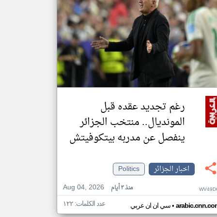
رغم تجديد عقده قبل
المونديال.. منتخب الجزائر
ينفصل عن مدربه بيتكوفيتش
اخبار الجزائر
Politics
Aug 04, 2026
منذ ٣ أيام
WV49D
عدد الكلمات: ١٢٢
•
arabic.cnn.co
سي ان ان عربي