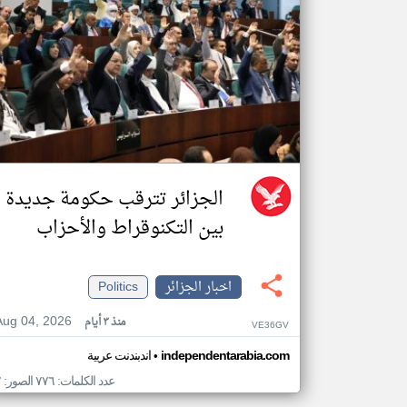
الجزائر تترقب حكومة جديدة
بين التكنوقراط والأحزاب
اخبار الجزائر
Politics
Aug 04, 2026
منذ ٣ أيام
VE36GV
•
independentarabia.com
اندبندنت عربية
عدد الكلمات: ٧٧٦ الصور: ٢