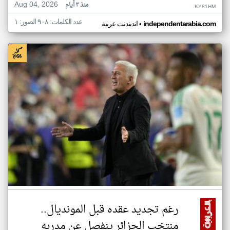
Aug 04, 2026
منذ ٣ أيام
KY81HM
عدد الكلمات: ٩٠٨ الصور: ١
•
independentarabia.com
اندبندنت عربية
رغم تجديد عقده قبل المونديال..
منتخب الجزائر ينفصل عن مدربه