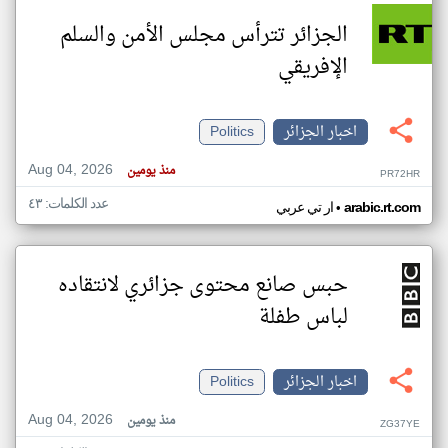
الجزائر تترأس مجلس الأمن والسلم
الإفريقي
اخبار الجزائر
Politics
Aug 04, 2026
منذ يومين
PR72HR
عدد الكلمات: ٤٣
•
arabic.rt.com
ار تي عربي
حبس صانع محتوى جزائري لانتقاده
لباس طفلة
اخبار الجزائر
Politics
Aug 04, 2026
منذ يومين
ZG37YE