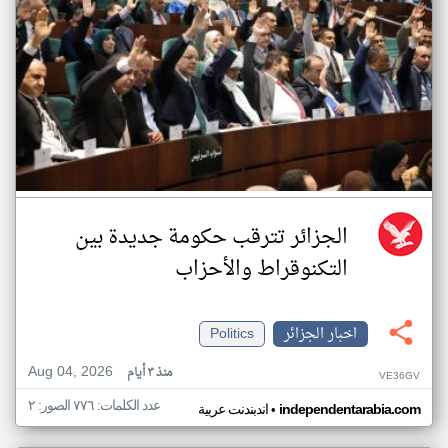
الجزائر تترقب حكومة جديدة بين
التكنوقراط والأحزاب
اخبار الجزائر
Politics
Aug 04, 2026
منذ ٣ أيام
VE36GV
عدد الكلمات: ٧٧٦ الصور: ٢
•
independentarabia.com
اندبندنت عربية