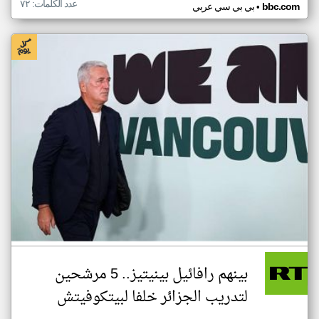
عدد الكلمات: ٧٢
•
bbc.com
بي بي سي عربي
بينهم رافائيل بينيتيز.. 5 مرشحين
لتدريب الجزائر خلفا لبيتكوفيتش