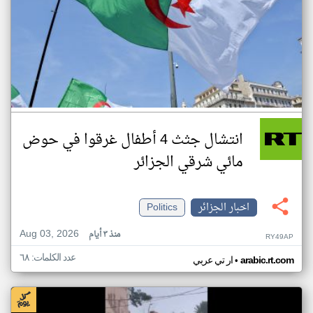
انتشال جثث 4 أطفال غرقوا في حوض
مائي شرقي الجزائر
اخبار الجزائر
Politics
Aug 03, 2026
منذ ٣ أيام
RY49AP
عدد الكلمات: ٦٨
•
arabic.rt.com
ار تي عربي