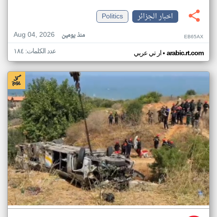
اخبار الجزائر
Politics
Aug 04, 2026
منذ يومين
EB65AX
عدد الكلمات: ١٨٤
•
arabic.rt.com
ار تي عربي