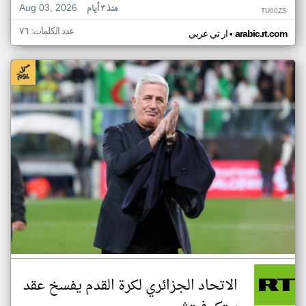
Aug 03, 2026
منذ ٣ أيام
TU00ZS
عدد الكلمات: ٧٦
•
arabic.rt.com
ار تي عربي
الاتحاد الجزائري لكرة القدم يفسخ عقد