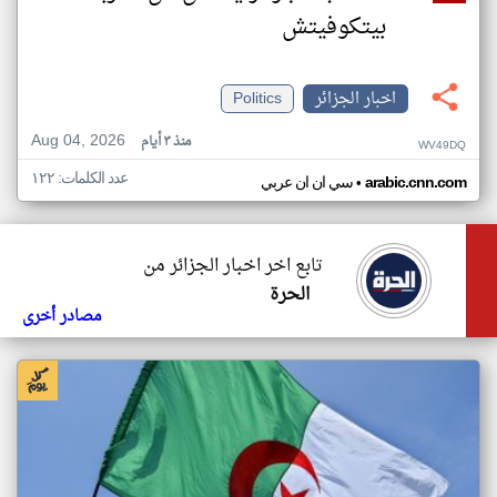
بيتكوفيتش
اخبار الجزائر
Politics
Aug 04, 2026
منذ ٣ أيام
WV49DQ
عدد الكلمات: ١٢٢
•
arabic.cnn.com
سي ان ان عربي
تابع اخر اخبار الجزائر من
الحرة
مصادر أخرى