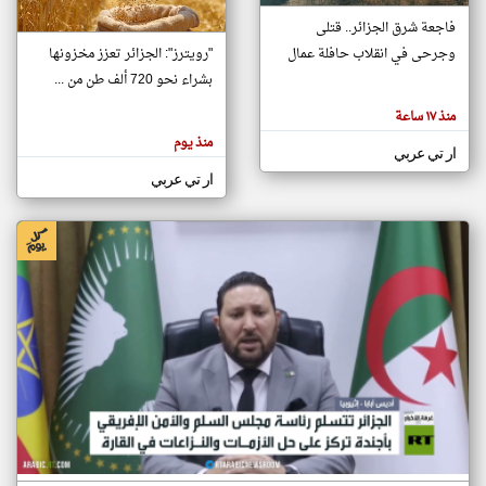
فاجعة شرق الجزائر.. قتلى
وجرحى في انقلاب حافلة عمال
"رويترز": الجزائر تعزز مخزونها
klyoum.com
تغيير الدولة
بشراء نحو 720 ألف طن من ...
تعبر
مصادر الأخبار من الجزائر
المقالات
منذ ١٧ ساعة
الموجوده
اخبار الجزائر على مدار الساعة
هنا عن
منذ يوم
وجهة
ار تي عربي
نظر
أهم اخبار الجزائر العاجلة والمباشرة
كاتبيها.
ار تي عربي