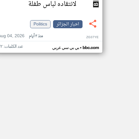
لانتقاده لباس طفلة
اخبار الجزائر
Politics
Aug 04, 2026
منذ ٣ أيام
ZG37YE
عدد الكلمات: ٧٢
•
bbc.com
بي بي سي عربي