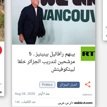
بينهم رافائيل بينيتيز.. 5
مرشحين لتدريب الجزائر خلفا
لبيتكوفيتش
اخبار الجزائر
Politics
H
m
Aug 04, 2026
منذ ٣ أيام
EB65AX
عدد الكلمات: ١٨٤
•
arabic.rt.com
ار تي عربي