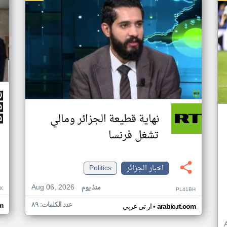
نهاية قطيعة الجزائر ومالي
تشغل فرنسا
اخبار الجزائر
Politics
Aug 06, 2026
منذ يوم
X
PL41BH
عدد الكلمات: ٨٩
•
m
arabic.rt.com
ار تي عربي