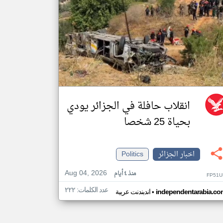
انقلاب حافلة في الجزائر يودي
بحياة 25 شخصا
اخبار الجزائر
Politics
Aug 04, 2026
منذ ٤ أيام
FP51U
عدد الكلمات: ٢٢٢
•
independentarabia.co
اندبندنت عربية