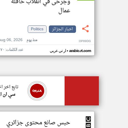
وجرحى في انقلاب حافلة
عمال
اخبار الجزائر
Politics
Aug 06, 2026
منذ يوم
OP89DG
عدد الكلمات: ١٧٠
•
arabic.rt.com
ار تي عربي
تابع اخر اخ
سي ان ا
حبس صانع محتوى جزائري