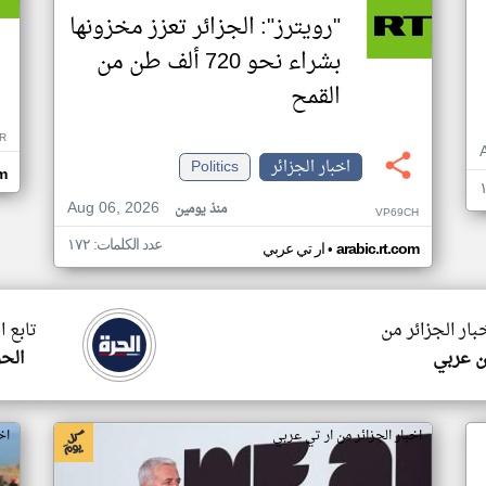
"رويترز": الجزائر تعزز مخزونها
بشراء نحو 720 ألف طن من
القمح
R
اخبار الجزائر
Politics
om
Aug 06, 2026
منذ يومين
VP69CH
عدد الكلمات: ١٧٢
•
arabic.rt.com
ار تي عربي
بار الجزائر من
تابع ا
ن عربي
الحر
اخبار الجزائر من ار تي عربي
اخ