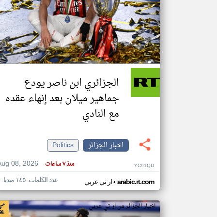
تعبر
المقالات
الموجوده
هنا عن
وجهة
نظر
الجزائري ابن ناصر يودع
كاتبيها.
جماهير ميلان بعد إنهاء عقده
مع النادي
اخبار الجزائر
Politics
Aug 08, 2026
منذ ٧ ساعات
YC91QD
عدد الكلمات: ١٤٥ ميديا: ١
•
arabic.rt.com
ار تي عربي
اخبار الجزائر من ار تي عربي