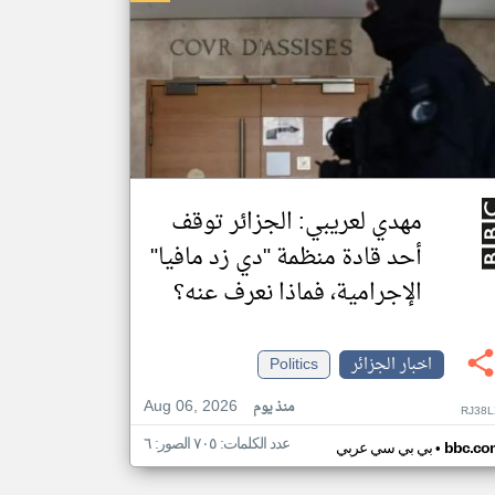
مهدي لعريبي: الجزائر توقف
أحد قادة منظمة "دي زد مافيا"
الإجرامية، فماذا نعرف عنه؟
اخبار الجزائر
Politics
Aug 06, 2026
منذ يوم
RJ38L
عدد الكلمات: ٧٠٥ الصور: ٦
•
bbc.co
بي بي سي عربي