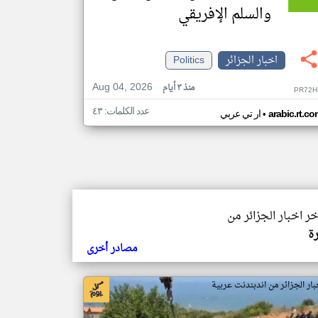
والسلم الإفريقي
اخبار الجزائر
Politics
Aug 04, 2026
منذ ٣ أيام
PR72H
عدد الكلمات: ٤٣
•
arabic.rt.c
ار تي عربي
خر اخبار الجزائر من
ة
مصادر أخرى
بار الجزائر من اندبندنت عربية