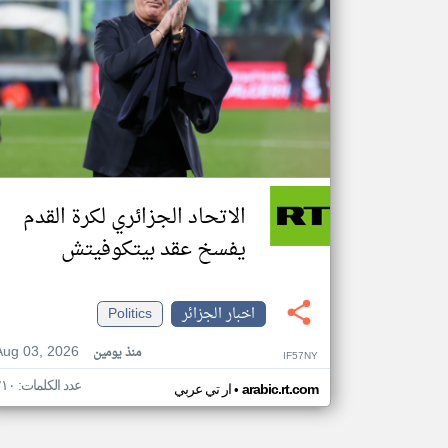
الاتحاد الجزائري لكرة القدم
يفسخ عقد بيتكوفيتش
اخبار الجزائر
Politics
Aug 03, 2026
منذ يومين
IF57NY
عدد الكلمات: ٢١٠
•
arabic.rt.com
ار تي عربي