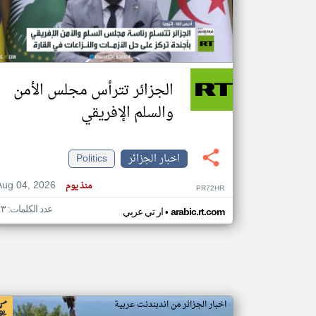
تعبر
المقالات
الموجوده
الجزائر تترأس مجلس الأمن
هنا عن
وجهة
نظر
والسلم الإفريقي
كاتبيها.
اخبار الجزائر
Politics
Aug 04, 2026
منذ يوم
PR72HR
عدد الكلمات: ٤٣
•
arabic.rt.com
ار تي عربي
اخبار الجزائر من اندبندنت عربية