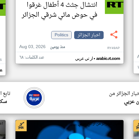
انتشال جثث 4 أطفال غرقوا
في حوض مائي شرقي الجزائر
اخبار الجزائر
Politics
Aug 03, 2026
منذ يومين
RY49AP
عدد الكلمات: ٦٨
•
arabic.rt.com
ار تي عربي
S
om
بار الجزائر من
تابع ا
ن عربي
سكا
اخبار الجزائر من ار تي عربي
اخ