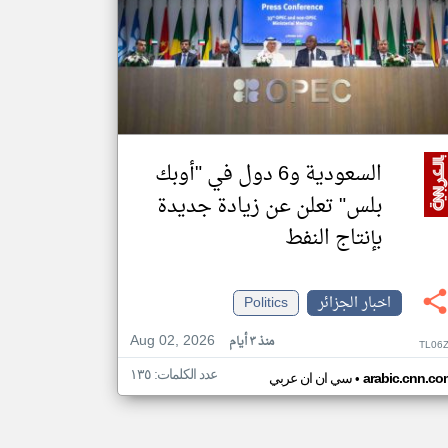
السعودية و6 دول في "أوبك
بلس" تعلن عن زيادة جديدة
بإنتاج النفط
اخبار الجزائر
Politics
Aug 02, 2026
منذ ٣ أيام
TL06
عدد الكلمات: ١٣٥
•
arabic.cnn.co
سي ان ان عربي