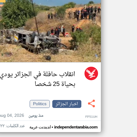
انقلاب حافلة في الجزائر يودي
بحياة 25 شخصا
اخبار الجزائر
Politics
Aug 04, 2026
منذ يومين
FP51UH
عدد الكلمات: ٢٢٢
•
independentarabia.com
اندبندنت عربية