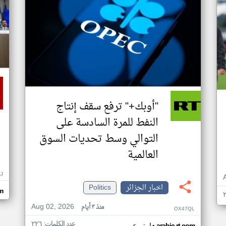
"أوبك+" ترفع سقف إنتاج
النفط للمرة السادسة على
التوالي وسط تحديات السوق
العالمية
ZJ
اخبار الجزائر
Politics
m
Aug 02, 2026
منذ ٣ أيام
OX47QL
عدد الكلمات: ٢٢٦
arabic.rt.com
ار تي عربي