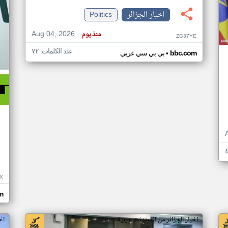
اخبار الجزائر
Politics
Aug 04, 2026
منذ يوم
ZG37YE
عدد الكلمات: ٧٢
•
bbc.com
بي بي سي عربي
X
om
اخبار الجزائر من اندبندنت عربية
اخ