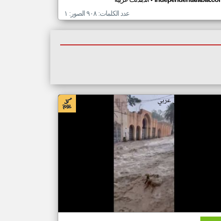
•
عدد الكلمات: ٩٠٨ الصور: ١
بار الجزائر من ار تي عربي