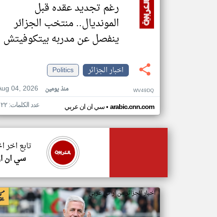
رغم تجديد عقده قبل
المونديال.. منتخب الجزائر
ينفصل عن مدربه بيتكوفيتش
اخبار الجزائر
Politics
Aug 04, 2026
منذ يومين
WV49DQ
عدد الكلمات: ١٢٢
•
arabic.cnn.com
سي ان ان عربي
تابع اخر اخ
سي ان ا
اخبار الجزائر من ار تي عربي