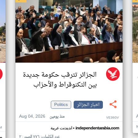
الجزائر تترقب حكومة جديدة
بين التكنوقراط والأحزاب
اخبار الجزائر
Politics
Aug 04, 2026
منذ يومين
VE36GV
•
M
independentarabia.com
اندبندنت عربية
عدد الكلمات: ٧٧٦ الصور: ٢
m