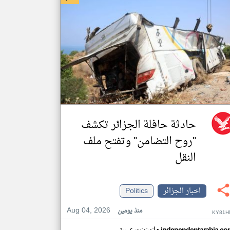
حادثة حافلة الجزائر تكشف
"روح التضامن" وتفتح ملف
النقل
اخبار الجزائر
Politics
Aug 04, 2026
منذ يومين
KY81H
independentarabia.co
اندبندنت عربية