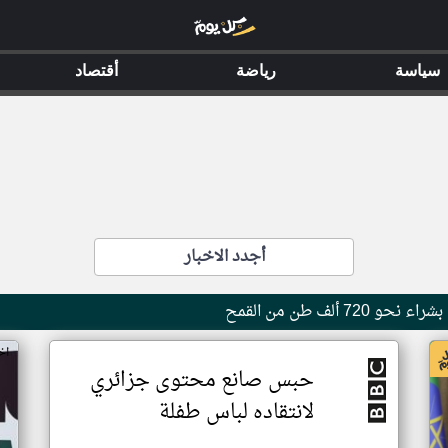
سياسة
رياضة
أقتصاد
أجدد الاخبار
7 ألف طن من القمح
اخ
حبس صانع محتوى جزائري
لانتقاده لباس طفلة