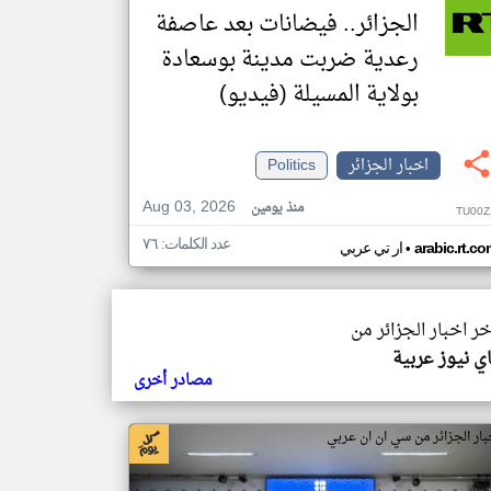
الجزائر.. فيضانات بعد عاصفة
رعدية ضربت مدينة بوسعادة
بولاية المسيلة (فيديو)
اخبار الجزائر
Politics
Aug 03, 2026
منذ يومين
TU00Z
عدد الكلمات: ٧٦
•
arabic.rt.c
ار تي عربي
خر اخبار الجزائر من
ي نيوز عربية
مصادر أخرى
بار الجزائر من سي ان ان عربي