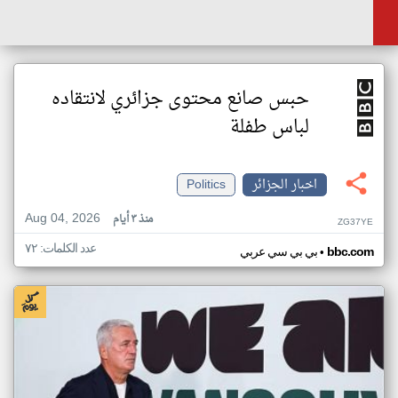
حبس صانع محتوى جزائري لانتقاده
لباس طفلة
اخبار الجزائر
Politics
Aug 04, 2026
منذ ٣ أيام
ZG37YE
عدد الكلمات: ٧٢
•
bbc.com
بي بي سي عربي