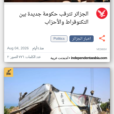
الجزائر تترقب حكومة جديدة بين
التكنوقراط والأحزاب
اخبار الجزائر
Politics
Aug 04, 2026
منذ ٤ أيام
VE36GV
عدد الكلمات: ٧٧٦ الصور: ٢
•
independentarabia.com
اندبندنت عربية