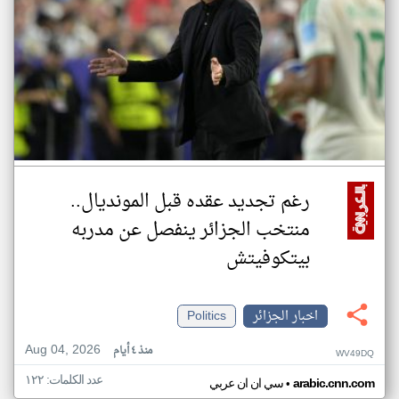
رغم تجديد عقده قبل المونديال..
منتخب الجزائر ينفصل عن مدربه
بيتكوفيتش
اخبار الجزائر
Politics
Aug 04, 2026
منذ ٤ أيام
WV49DQ
عدد الكلمات: ١٢٢
•
arabic.cnn.com
سي ان ان عربي