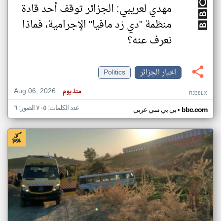
مهدي لعريبي: الجزائر توقف أحد قادة
منظمة "دي زد مافيا" الإجرامية، فماذا
نعرف عنه؟
اخبار الجزائر
Politics
Aug 06, 2026
منذ يوم
RJ38LX
عدد الكلمات: ٧٠٥ الصور: ٦
•
bbc.com
بي بي سي عربي