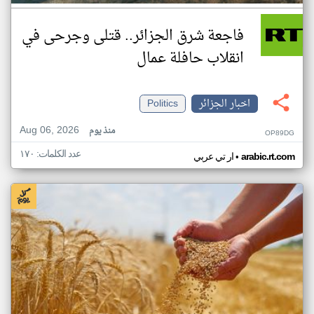
فاجعة شرق الجزائر.. قتلى وجرحى في
انقلاب حافلة عمال
اخبار الجزائر
Politics
Aug 06, 2026
منذ يوم
OP89DG
عدد الكلمات: ١٧٠
•
arabic.rt.com
ار تي عربي