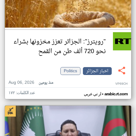
"رويترز": الجزائر تعزز مخزونها بشراء
نحو 720 ألف طن من القمح
اخبار الجزائر
Politics
Aug 06, 2026
منذ يومين
VP69CH
عدد الكلمات: ١٧٢
•
arabic.rt.com
ار تي عربي