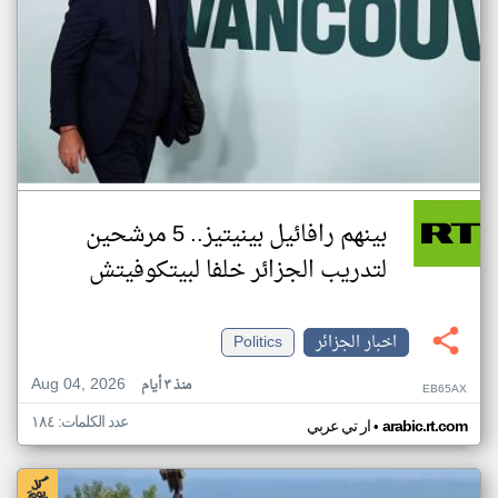
بينهم رافائيل بينيتيز.. 5 مرشحين
لتدريب الجزائر خلفا لبيتكوفيتش
اخبار الجزائر
Politics
Aug 04, 2026
منذ ٣ أيام
EB65AX
عدد الكلمات: ١٨٤
•
arabic.rt.com
ار تي عربي