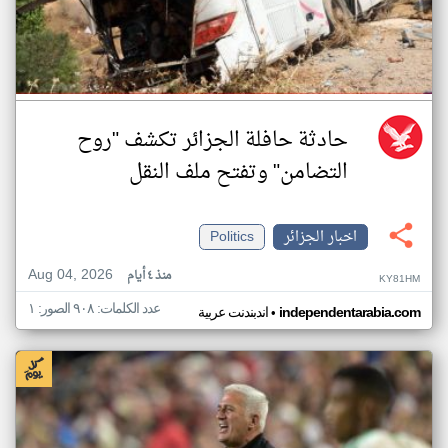
حادثة حافلة الجزائر تكشف "روح
التضامن" وتفتح ملف النقل
اخبار الجزائر
Politics
Aug 04, 2026
منذ ٤ أيام
KY81HM
عدد الكلمات: ٩٠٨ الصور: ١
•
independentarabia.com
اندبندنت عربية