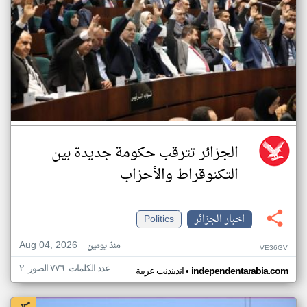
الجزائر تترقب حكومة جديدة بين
التكنوقراط والأحزاب
اخبار الجزائر
Politics
Aug 04, 2026
منذ يومين
VE36GV
عدد الكلمات: ٧٧٦ الصور: ٢
•
independentarabia.com
اندبندنت عربية