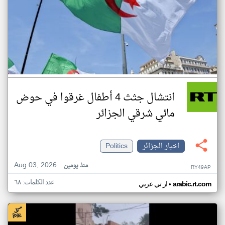
انتشال جثث 4 أطفال غرقوا في حوض
مائي شرقي الجزائر
اخبار الجزائر
Politics
Aug 03, 2026
منذ يومين
RY49AP
عدد الكلمات: ٦٨
•
arabic.rt.com
ار تي عربي