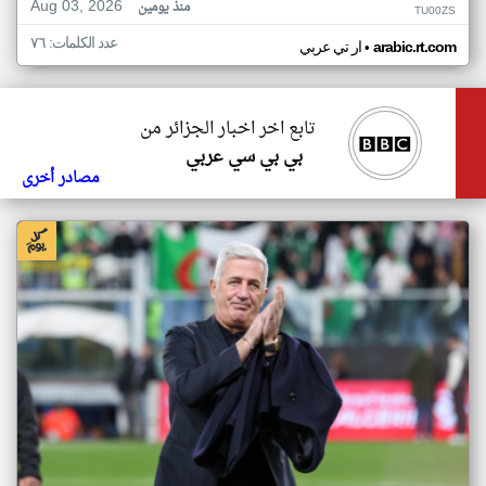
Aug 03, 2026
منذ يومين
TU00ZS
عدد الكلمات: ٧٦
•
arabic.rt.com
ار تي عربي
تابع اخر اخبار الجزائر من
بي بي سي عربي
مصادر أخرى