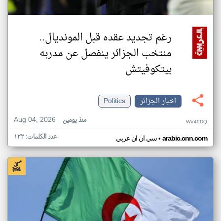
رغم تجديد عقده قبل المونديال..
منتخب الجزائر ينفصل عن مدربه
بيتكوفيتش
اخبار الجزائر
Politics
Aug 04, 2026
منذ يومين
WV49DQ
عدد الكلمات: ١٢٢
•
arabic.cnn.com
سي ان ان عربي