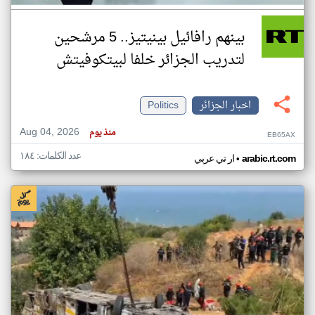
بينهم رافائيل بينيتيز.. 5 مرشحين
لتدريب الجزائر خلفا لبيتكوفيتش
اخبار الجزائر
Politics
Aug 04, 2026
منذ يوم
EB65AX
عدد الكلمات: ١٨٤
•
arabic.rt.com
ار تي عربي