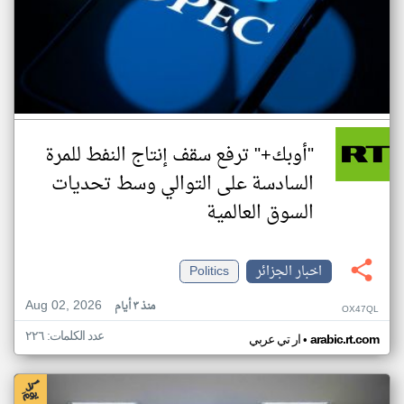
"أوبك+" ترفع سقف إنتاج النفط للمرة
السادسة على التوالي وسط تحديات
السوق العالمية
اخبار الجزائر
Politics
Aug 02, 2026
منذ ٣ أيام
OX47QL
عدد الكلمات: ٢٢٦
•
arabic.rt.com
ار تي عربي