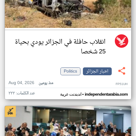
انقلاب حافلة في الجزائر يودي بحياة
25 شخصا
اخبار الجزائر
Politics
Aug 04, 2026
منذ يومين
FP51UH
عدد الكلمات: ٢٢٢
•
independentarabia.com
اندبندنت عربية