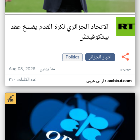
الاتحاد الجزائري لكرة القدم يفسخ عقد
بيتكوفيتش
اخبار الجزائر
Politics
Aug 03, 2026
منذ يومين
IF57NY
عدد الكلمات: ٢١٠
•
arabic.rt.com
ار تي عربي