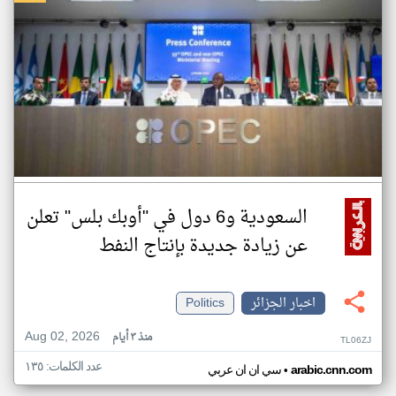
السعودية و6 دول في "أوبك بلس" تعلن
عن زيادة جديدة بإنتاج النفط
اخبار الجزائر
Politics
Aug 02, 2026
منذ ٣ أيام
TL06ZJ
عدد الكلمات: ١٣٥
•
arabic.cnn.com
سي ان ان عربي