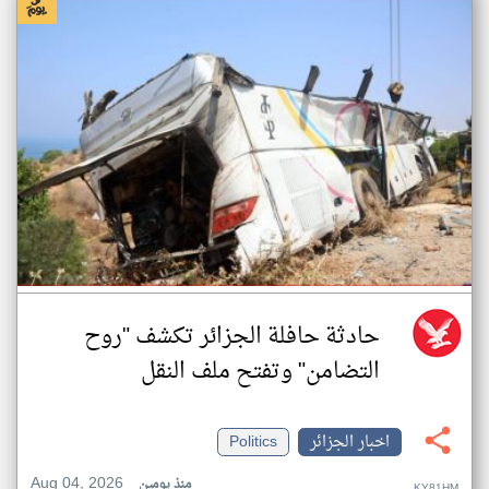
حادثة حافلة الجزائر تكشف "روح
التضامن" وتفتح ملف النقل
اخبار الجزائر
Politics
Aug 04, 2026
منذ يومين
KY81HM