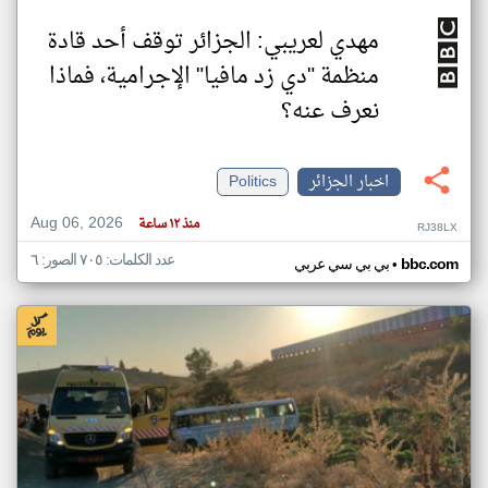
مهدي لعريبي: الجزائر توقف أحد قادة
منظمة "دي زد مافيا" الإجرامية، فماذا
نعرف عنه؟
اخبار الجزائر
Politics
Aug 06, 2026
منذ ١٢ ساعة
RJ38LX
عدد الكلمات: ٧٠٥ الصور: ٦
•
bbc.com
بي بي سي عربي