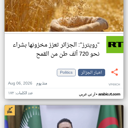
"رويترز": الجزائر تعزز مخزونها بشراء
نحو 720 ألف طن من القمح
اخبار الجزائر
Politics
Aug 06, 2026
منذ يوم
VP69CH
عدد الكلمات: ١٧٢
•
arabic.rt.com
ار تي عربي