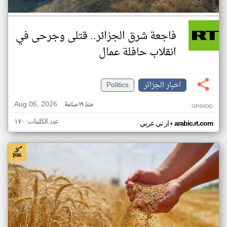
فاجعة شرق الجزائر.. قتلى وجرحى في
انقلاب حافلة عمال
اخبار الجزائر
Politics
Aug 06, 2026
منذ ١٩ ساعة
OP89DG
عدد الكلمات: ١٧٠
•
arabic.rt.com
ار تي عربي