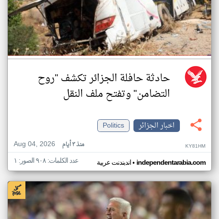
حادثة حافلة الجزائر تكشف "روح
التضامن" وتفتح ملف النقل
اخبار الجزائر
Politics
Aug 04, 2026
منذ ٣ أيام
KY81HM
عدد الكلمات: ٩٠٨ الصور: ١
•
independentarabia.com
اندبندنت عربية