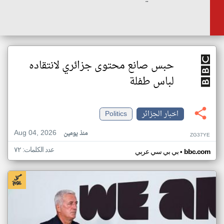
حبس صانع محتوى جزائري لانتقاده
لباس طفلة
اخبار الجزائر
Politics
Aug 04, 2026
منذ يومين
ZG37YE
عدد الكلمات: ٧٢
•
bbc.com
بي بي سي عربي