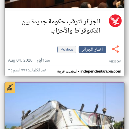
الجزائر تترقب حكومة جديدة بين
التكنوقراط والأحزاب
اخبار الجزائر
Politics
Aug 04, 2026
منذ ٣ أيام
VE36GV
عدد الكلمات: ٧٧٦ الصور: ٢
•
independentarabia.com
اندبندنت عربية