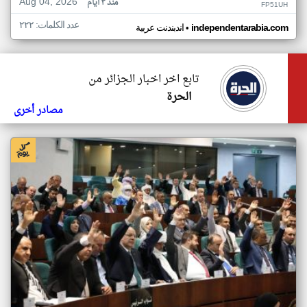
Aug 04, 2026
منذ ٣ أيام
FP51UH
عدد الكلمات: ٢٢٢
•
independentarabia.com
اندبندنت عربية
تابع اخر اخبار الجزائر من
الحرة
مصادر أخرى