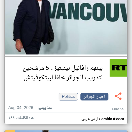
بينهم رافائيل بينيتيز.. 5 مرشحين
لتدريب الجزائر خلفا لبيتكوفيتش
اخبار الجزائر
Politics
Aug 04, 2026
منذ يومين
EB65AX
عدد الكلمات: ١٨٤
•
arabic.rt.com
ار تي عربي