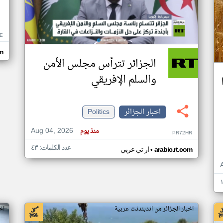
E
m
الجزائر تترأس مجلس الأمن
والسلم الإفريقي
اخبار الجزائر
Politics
Aug 04, 2026
منذ يوم
PR72HR
عدد الكلمات: ٤٣
•
arabic.rt.com
ار تي عربي
اخبار الجزائر من اندبندنت عربية
اخ