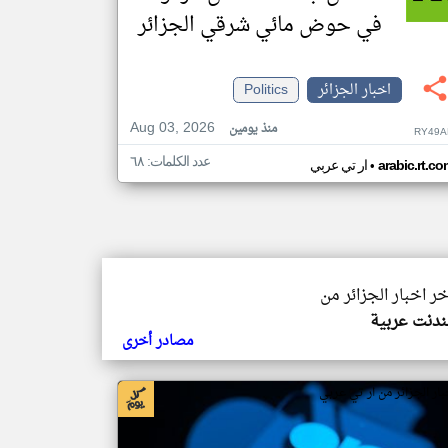
في حوض مائي شرقي الجزائر
اخبار الجزائر
Politics
Aug 03, 2026
منذ يومين
RY49A
عدد الكلمات: ٦٨
•
arabic.rt.c
ار تي عربي
خر اخبار الجزائر من
ندنت عربية
مصادر أخرى
بار الجزائر من ار تي عربي