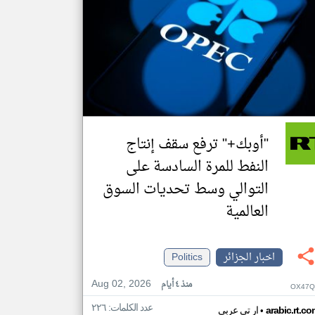
"أوبك+" ترفع سقف إنتاج
النفط للمرة السادسة على
التوالي وسط تحديات السوق
العالمية
اخبار الجزائر
Politics
Aug 02, 2026
منذ ٤ أيام
OX47Q
عدد الكلمات: ٢٢٦
•
arabic.rt.c
ار تي عربي