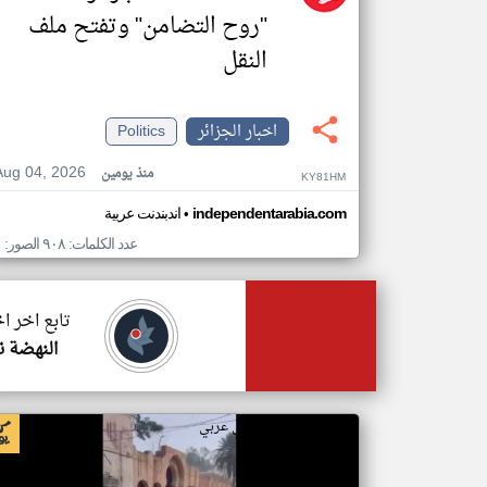
"روح التضامن" وتفتح ملف
النقل
اخبار الجزائر
Politics
Aug 04, 2026
منذ يومين
KY81HM
•
independentarabia.com
اندبندنت عربية
عدد الكلمات: ٩٠٨ الصور: ١
تابع اخر اخ
النهضة ن
اخبار الجزائر من ار تي عربي