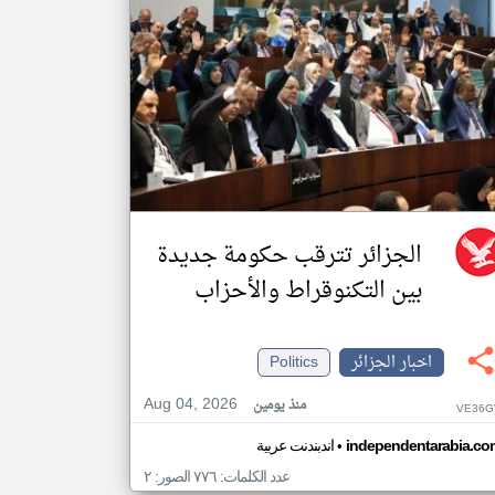
الجزائر تترقب حكومة جديدة
بين التكنوقراط والأحزاب
اخبار الجزائر
Politics
Aug 04, 2026
منذ يومين
VE36G
•
independentarabia.co
اندبندنت عربية
عدد الكلمات: ٧٧٦ الصور: ٢