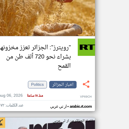
تعبر
المقالات
الموجوده
هنا عن
وجهة
نظر
"رويترز": الجزائر تعزز مخزونها
كاتبيها.
بشراء نحو 720 ألف طن من
القمح
اخبار الجزائر
Politics
Aug 06, 2026
منذ ١٨ ساعة
VP69CH
عدد الكلمات: ١٧٢
•
arabic.rt.com
ار تي عربي
اخبار الجزائر من ار تي عربي