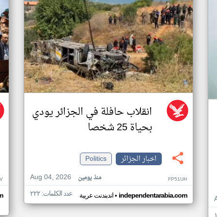
انقلاب حافلة في الجزائر يودي
بحياة 25 شخصا
اخبار الجزائر
Politics
Aug 04, 2026
منذ يومين
V
FP51UH
عدد الكلمات: ٢٢٢
•
independentarabia.com
اندبندنت عربية
m