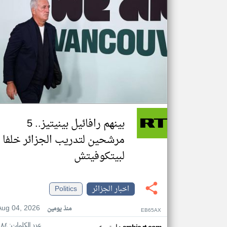
بينهم رافائيل بينيتيز.. 5
مرشحين لتدريب الجزائر خلفا
لبيتكوفيتش
اخبار الجزائر
Politics
Aug 04, 2026
منذ يومين
EB65AX
عدد الكلمات: ١٨٤