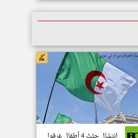
بار الجزائر من ار تي عربي
انتشال جثث 4 أطفال غرقوا