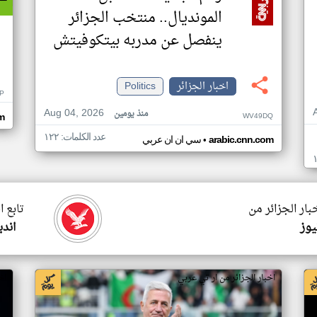
المونديال.. منتخب الجزائر
ينفصل عن مدربه بيتكوفيتش
اخبار الجزائر
Politics
P
Aug 04, 2026
منذ يومين
WV49DQ
om
عدد الكلمات: ١٢٢
•
arabic.cnn.com
سي ان ان عربي
بار الجزائر من
تابع ا
يوز
اندب
اخبار الجزائر من ار تي عربي
اخ