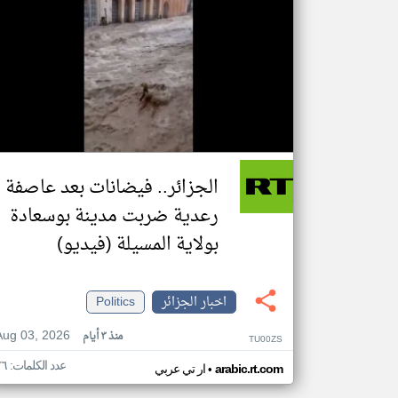
الجزائر.. فيضانات بعد عاصفة
رعدية ضربت مدينة بوسعادة
بولاية المسيلة (فيديو)
اخبار الجزائر
Politics
Aug 03, 2026
منذ ٣ أيام
TU00ZS
عدد الكلمات: ٧٦
•
arabic.rt.com
ار تي عربي