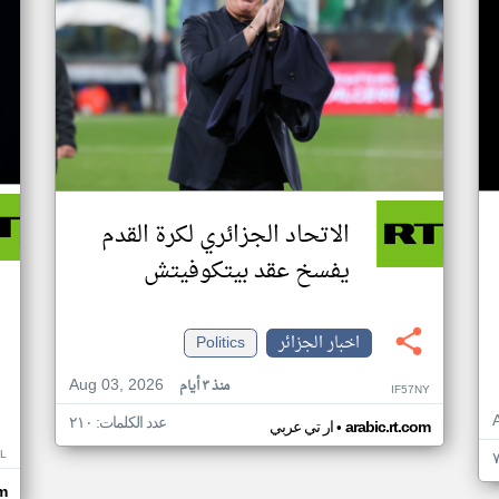
الاتحاد الجزائري لكرة القدم
يفسخ عقد بيتكوفيتش
اخبار الجزائر
Politics
Aug 03, 2026
منذ ٣ أيام
IF57NY
عدد الكلمات: ٢١٠
•
arabic.rt.com
ار تي عربي
L
om