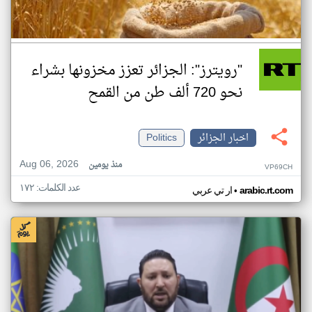
"رويترز": الجزائر تعزز مخزونها بشراء
نحو 720 ألف طن من القمح
اخبار الجزائر
Politics
Aug 06, 2026
منذ يومين
VP69CH
عدد الكلمات: ١٧٢
•
arabic.rt.com
ار تي عربي