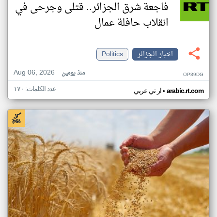
فاجعة شرق الجزائر.. قتلى وجرحى في
انقلاب حافلة عمال
اخبار الجزائر
Politics
Aug 06, 2026
منذ يومين
OP89DG
عدد الكلمات: ١٧٠
•
arabic.rt.com
ار تي عربي