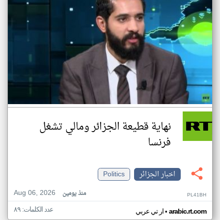
نهاية قطيعة الجزائر ومالي تشغل
فرنسا
اخبار الجزائر
Politics
Aug 06, 2026
منذ يومين
PL41BH
عدد الكلمات: ٨٩
•
arabic.rt.com
ار تي عربي