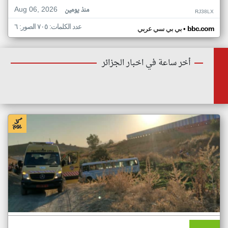
Aug 06, 2026
منذ يومين
RJ38LX
عدد الكلمات: ٧٠٥ الصور: ٦
•
bbc.com
بي بي سي عربي
أخر ساعة في اخبار الجزائر