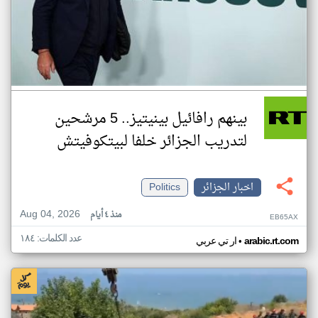
بينهم رافائيل بينيتيز.. 5 مرشحين
لتدريب الجزائر خلفا لبيتكوفيتش
اخبار الجزائر
Politics
Aug 04, 2026
منذ ٤ أيام
EB65AX
عدد الكلمات: ١٨٤
•
arabic.rt.com
ار تي عربي