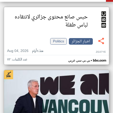
حبس صانع محتوى جزائري لانتقاده
لباس طفلة
اخبار الجزائر
Politics
Aug 04, 2026
منذ ٤ أيام
ZG37YE
عدد الكلمات: ٧٢
•
bbc.com
بي بي سي عربي