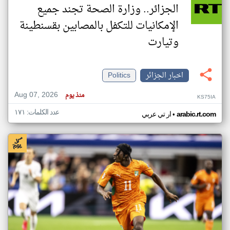
الجزائر.. وزارة الصحة تجند جميع
الإمكانيات للتكفل بالمصابين بقسنطينة
وتيارت
اخبار الجزائر
Politics
Aug 07, 2026
منذ يوم
KS75IA
عدد الكلمات: ١٧١
•
arabic.rt.com
ار تي عربي