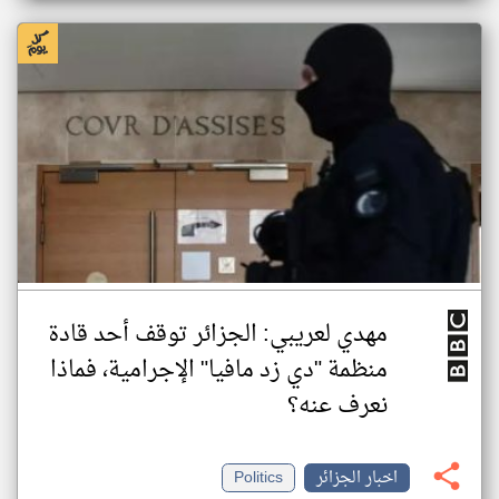
مهدي لعريبي: الجزائر توقف أحد قادة
منظمة "دي زد مافيا" الإجرامية، فماذا
نعرف عنه؟
اخبار الجزائر
Politics