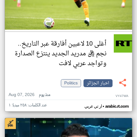
أغلى 10 لاعبين أفارقة عبر التاريخ..
نجم ريال مدريد الجديد ينتزع الصدارة
وتواجد عربي لافت
اخبار الجزائر
Politics
Aug 07, 2026
منذ يوم
VY47WA
عدد الكلمات: ٢٥٨ ميديا: ١
•
arabic.rt.com
ار تي عربي