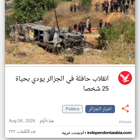
انقلاب حافلة في الجزائر يودي بحياة
25 شخصا
اخبار الجزائر
Politics
Aug 04, 2026
منذ ٤ أيام
FP51UH
عدد الكلمات: ٢٢٢
•
independentarabia.com
اندبندنت عربية