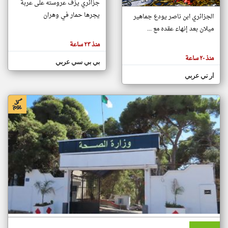
جزائري يزف عروسته على عربة
يجرها حمار في وهران
الجزائري ابن ناصر يودع جماهير
ميلان بعد إنهاء عقده مع ...
klyoum.com
تغيير الدولة
منذ ٢٣ ساعة
تعبر
مصادر الأخبار من الجزائر
المقالات
منذ ٢٠ ساعة
الموجوده
بي بي سي عربي
اخبار الجزائر على مدار الساعة
هنا عن
وجهة
ار تي عربي
نظر
أهم اخبار الجزائر العاجلة والمباشرة
كاتبيها.