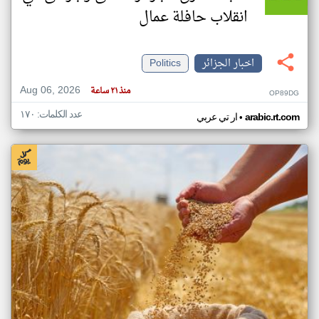
انقلاب حافلة عمال
اخبار الجزائر
Politics
Aug 06, 2026
منذ ٢١ ساعة
OP89DG
عدد الكلمات: ١٧٠
•
arabic.rt.com
ار تي عربي