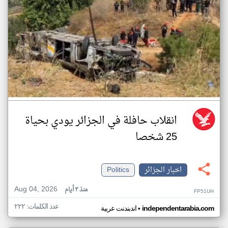
انقلاب حافلة في الجزائر يودي بحياة
25 شخصا
اخبار الجزائر
Politics
Aug 04, 2026
منذ ٣ أيام
FP51UH
عدد الكلمات: ٢٢٢
•
independentarabia.com
اندبندنت عربية