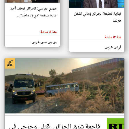
مهدي لعريبي: الجزائر توقف أحد
نهاية قطيعة الجزائر ومالي تشغل
قادة منظمة "دي زد مافيا" ...
klyoum.com
فرنسا
تغيير الدولة
تعبر
مصادر الأخبار من الجزائر
المقالات
منذ ١٤ ساعة
الموجوده
اخبار الجزائر على مدار الساعة
هنا عن
منذ ١٣ ساعة
وجهة
بي بي سي عربي
نظر
أهم اخبار الجزائر العاجلة والمباشرة
كاتبيها.
ار تي عربي
فاجعة شرق الجزائر.. قتلى وجرحى في