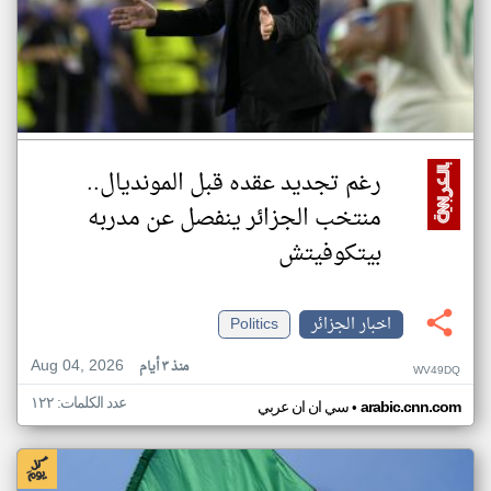
رغم تجديد عقده قبل المونديال..
منتخب الجزائر ينفصل عن مدربه
بيتكوفيتش
اخبار الجزائر
Politics
Aug 04, 2026
منذ ٣ أيام
WV49DQ
عدد الكلمات: ١٢٢
•
arabic.cnn.com
سي ان ان عربي