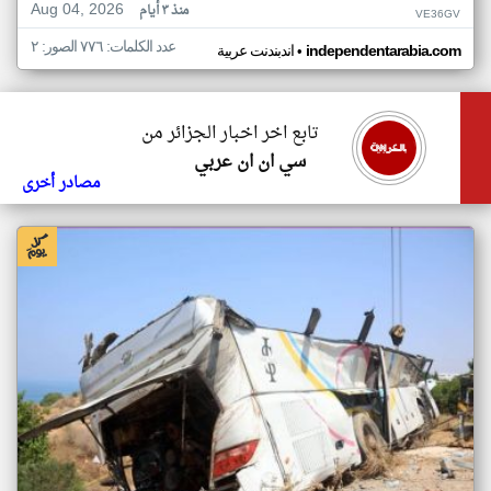
Aug 04, 2026
منذ ٣ أيام
VE36GV
عدد الكلمات: ٧٧٦ الصور: ٢
•
independentarabia.com
اندبندنت عربية
تابع اخر اخبار الجزائر من
سي ان ان عربي
مصادر أخرى