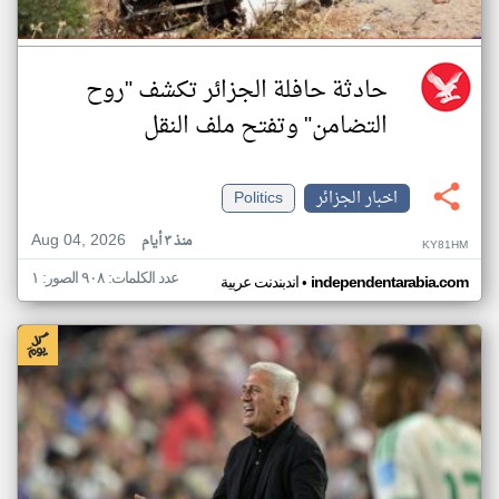
حادثة حافلة الجزائر تكشف "روح
التضامن" وتفتح ملف النقل
اخبار الجزائر
Politics
Aug 04, 2026
منذ ٣ أيام
KY81HM
عدد الكلمات: ٩٠٨ الصور: ١
•
independentarabia.com
اندبندنت عربية