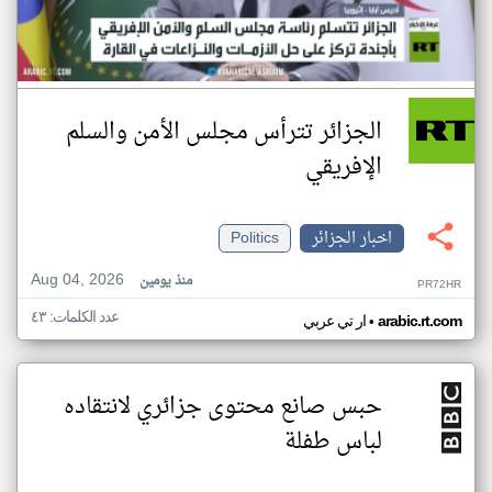
الجزائر تترأس مجلس الأمن والسلم
الإفريقي
اخبار الجزائر
Politics
Aug 04, 2026
منذ يومين
PR72HR
عدد الكلمات: ٤٣
•
arabic.rt.com
ار تي عربي
حبس صانع محتوى جزائري لانتقاده
لباس طفلة