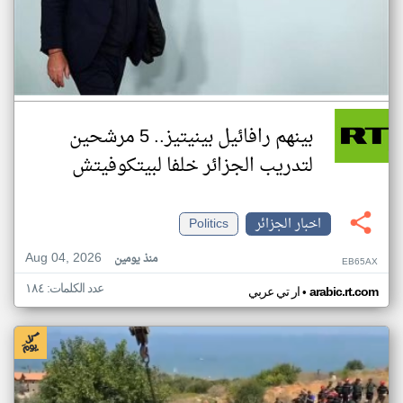
بينهم رافائيل بينيتيز.. 5 مرشحين
لتدريب الجزائر خلفا لبيتكوفيتش
اخبار الجزائر
Politics
Aug 04, 2026
منذ يومين
EB65AX
عدد الكلمات: ١٨٤
•
arabic.rt.com
ار تي عربي