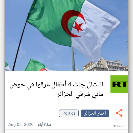
انتشال جثث 4 أطفال غرقوا في حوض
مائي شرقي الجزائر
اخبار الجزائر
Politics
Aug 03, 2026
منذ ٣ أيام
RY49AP