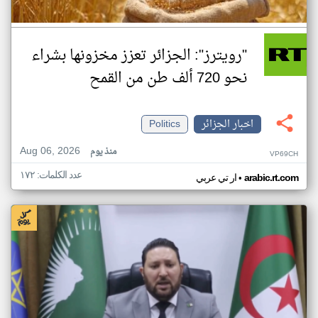
"رويترز": الجزائر تعزز مخزونها بشراء
نحو 720 ألف طن من القمح
اخبار الجزائر
Politics
Aug 06, 2026
منذ يوم
VP69CH
عدد الكلمات: ١٧٢
•
arabic.rt.com
ار تي عربي