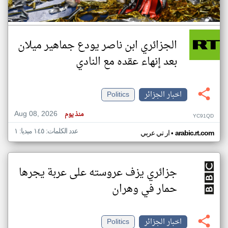
الجزائري ابن ناصر يودع جماهير ميلان
بعد إنهاء عقده مع النادي
اخبار الجزائر
Politics
Aug 08, 2026
منذ يوم
YC91QD
عدد الكلمات: ١٤٥ ميديا: ١
•
arabic.rt.com
ار تي عربي
جزائري يزف عروسته على عربة يجرها
حمار في وهران
اخبار الجزائر
Politics