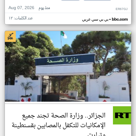
Aug 07, 2026
منذ يوم
ER67GJ
عدد الكلمات: ١٢
•
bbc.com
بي بي سي عربي
الجزائر.. وزارة الصحة تجند جميع
الإمكانيات للتكفل بالمصابين بقسنطينة
وتيارت