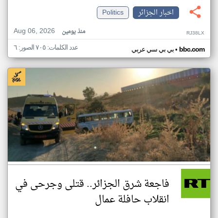
اخبار الجزائر
Politics
Aug 06, 2026
منذ يومين
RJ38LX
عدد الكلمات: ٧٠٥ الصور: ٦
•
bbc.com
بي بي سي عربي
فاجعة شرق الجزائر.. قتلى وجرحى في
انقلاب حافلة عمال