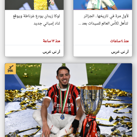
لأول مرة في تاريخها.. الجزائر
لوكا زيدان يودع غرناطة ويوقع
klyoum.com
تغيير الدولة
تتأهل لكأس العالم للسيدات بعد ...
لناد إسباني جديد
تعبر
مصادر الأخبار من الجزائر
المقالات
الموجوده
اخبار الجزائر على مدار الساعة
هنا عن
منذ ٤ ساعات
منذ ١٢ ساعة
وجهة
نظر
أهم اخبار الجزائر العاجلة والمباشرة
كاتبيها.
ار تي عربي
ار تي عربي