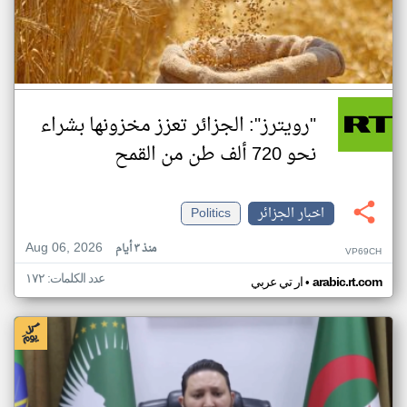
"رويترز": الجزائر تعزز مخزونها بشراء
نحو 720 ألف طن من القمح
اخبار الجزائر
Politics
Aug 06, 2026
منذ ٣ أيام
VP69CH
عدد الكلمات: ١٧٢
•
arabic.rt.com
ار تي عربي