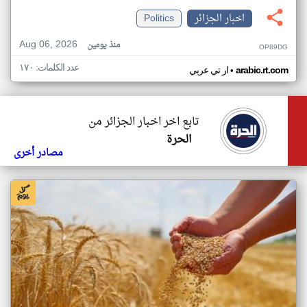
اخبار الجزائر
Politics
Aug 06, 2026
منذ يومين
OP89DG
عدد الكلمات: ١٧٠
•
arabic.rt.com
ار تي عربي
تابع اخر اخبار الجزائر من
الحرة
مصادر أخرى