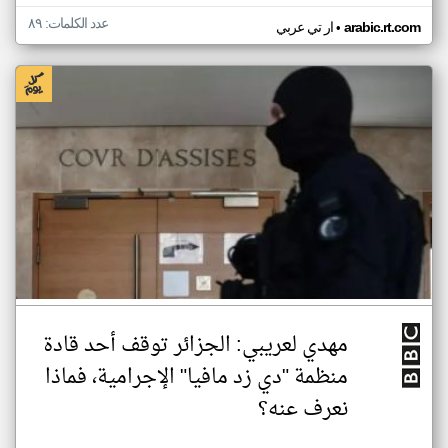
عدد الكلمات: ٨٩
•
arabic.rt.com
ار تي عربي
مهدي لعريبي: الجزائر توقف أحد قادة
منظمة "دي زد مافيا" الإجرامية، فماذا
نعرف عنه؟