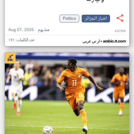
اخبار الجزائر
Politics
Aug 07, 2026
منذ يوم
KS75IA
عدد الكلمات: ١٧١
•
arabic.rt.com
ار تي عربي