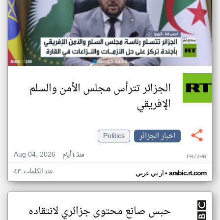
الجزائر تترأس مجلس الأمن والسلم
الإفريقي
اخبار الجزائر
Politics
Aug 04, 2026
منذ ٤ أيام
PR72HR
عدد الكلمات: ٤٣
•
arabic.rt.com
ار تي عربي
حبس صانع محتوى جزائري لانتقاده