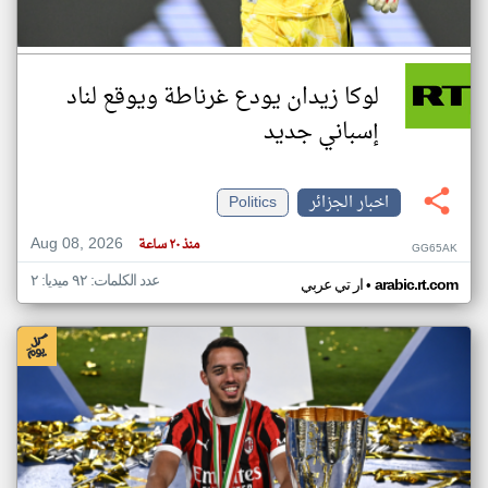
لوكا زيدان يودع غرناطة ويوقع لناد
إسباني جديد
اخبار الجزائر
Politics
Aug 08, 2026
منذ ٢٠ ساعة
GG65AK
عدد الكلمات: ٩٢ ميديا: ٢
•
arabic.rt.com
ار تي عربي