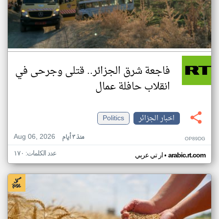
فاجعة شرق الجزائر.. قتلى وجرحى في
انقلاب حافلة عمال
اخبار الجزائر
Politics
Aug 06, 2026
منذ ٣ أيام
OP89DG
عدد الكلمات: ١٧٠
•
arabic.rt.com
ار تي عربي