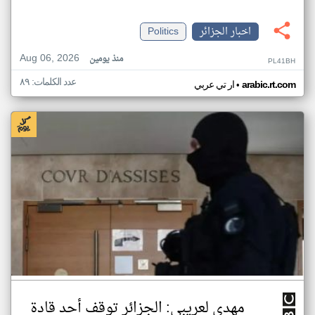
اخبار الجزائر
Politics
Aug 06, 2026
منذ يومين
PL41BH
عدد الكلمات: ٨٩
•
arabic.rt.com
ار تي عربي
مهدي لعريبي: الجزائر توقف أحد قادة