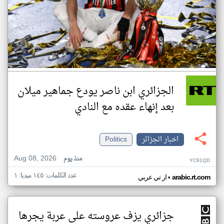
الجزائري ابن ناصر يودع جماهير ميلان
بعد إنهاء عقده مع النادي
اخبار الجزائر
Politics
Aug 08, 2026
منذ يوم
YC91QD
عدد الكلمات: ١٤٥ ميديا: ١
•
arabic.rt.com
ار تي عربي
جزائري يزف عروسته على عربة يجرها