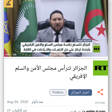
الجزائر تترأس مجلس الأمن والسلم
الإفريقي
اخبار الجزائر
Politics
Aug 04, 2026
منذ ٤ أيام
PR72HR
عدد الكلمات: ٤٣
•
arabic.rt.com
ار تي عربي