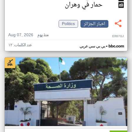
حمار في وهران
اخبار الجزائر
Politics
Aug 07, 2026
منذ يوم
ER67GJ
عدد الكلمات: ١٢
•
bbc.com
بي بي سي عربي