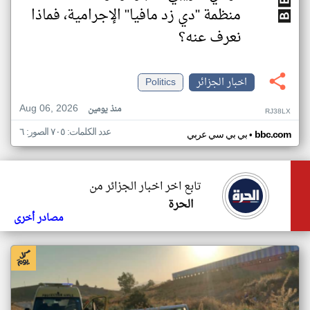
منظمة "دي زد مافيا" الإجرامية، فماذا
نعرف عنه؟
اخبار الجزائر
Politics
Aug 06, 2026
منذ يومين
RJ38LX
عدد الكلمات: ٧٠٥ الصور: ٦
•
bbc.com
بي بي سي عربي
تابع اخر اخبار الجزائر من
الحرة
مصادر أخرى