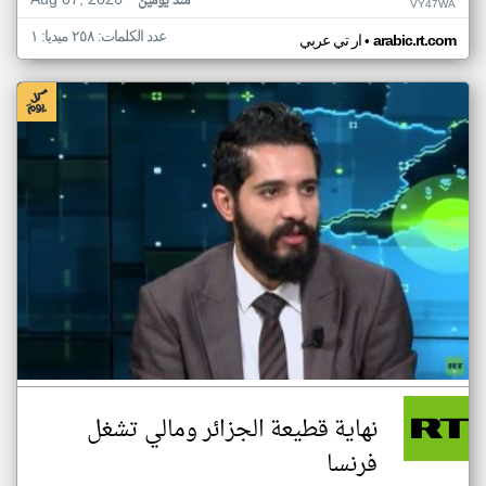
Aug 07, 2026
منذ يومين
VY47WA
عدد الكلمات: ٢٥٨ ميديا: ١
•
arabic.rt.com
ار تي عربي
نهاية قطيعة الجزائر ومالي تشغل
فرنسا