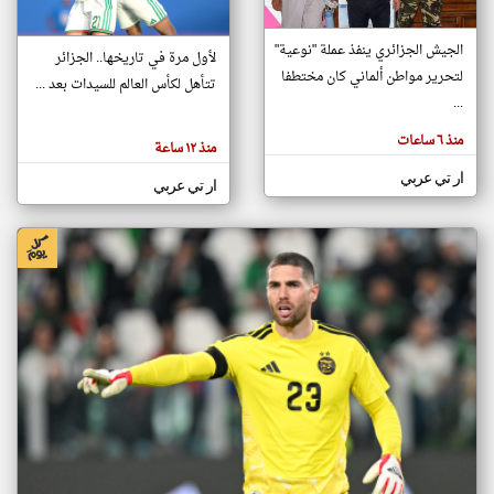
الجيش الجزائري ينفذ عملة "نوعية"
لأول مرة في تاريخها.. الجزائر
klyoum.com
لتحرير مواطن ألماني كان مختطفا
تغيير الدولة
تتأهل لكأس العالم للسيدات بعد ...
تعبر
...
مصادر الأخبار من الجزائر
المقالات
الموجوده
اخبار الجزائر على مدار الساعة
منذ ٦ ساعات
هنا عن
منذ ١٢ ساعة
وجهة
نظر
أهم اخبار الجزائر العاجلة والمباشرة
ار تي عربي
كاتبيها.
ار تي عربي