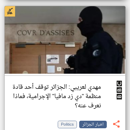
مهدي لعريبي: الجزائر توقف أحد قادة
منظمة "دي زد مافيا" الإجرامية، فماذا
نعرف عنه؟
اخبار الجزائر
Politics