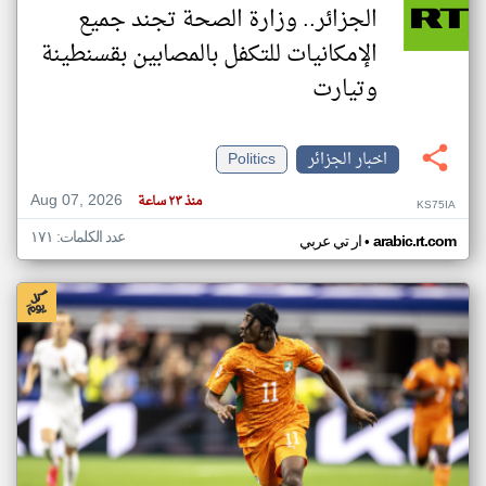
الجزائر.. وزارة الصحة تجند جميع
الإمكانيات للتكفل بالمصابين بقسنطينة
وتيارت
اخبار الجزائر
Politics
Aug 07, 2026
منذ ٢٣ ساعة
KS75IA
عدد الكلمات: ١٧١
•
arabic.rt.com
ار تي عربي