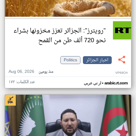
"رويترز": الجزائر تعزز مخزونها بشراء
نحو 720 ألف طن من القمح
اخبار الجزائر
Politics
Aug 06, 2026
منذ يومين
VP69CH
عدد الكلمات: ١٧٢
•
arabic.rt.com
ار تي عربي