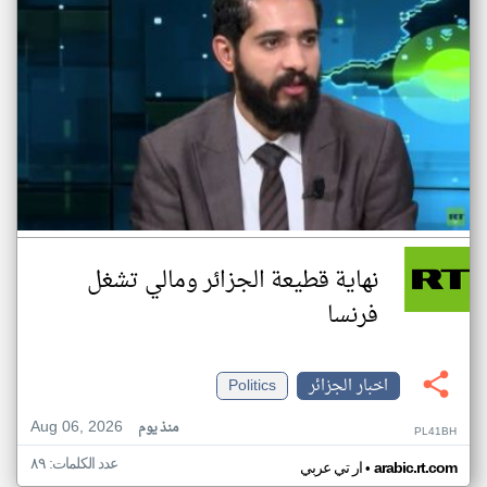
نهاية قطيعة الجزائر ومالي تشغل
فرنسا
اخبار الجزائر
Politics
Aug 06, 2026
منذ يوم
PL41BH
عدد الكلمات: ٨٩
•
arabic.rt.com
ار تي عربي