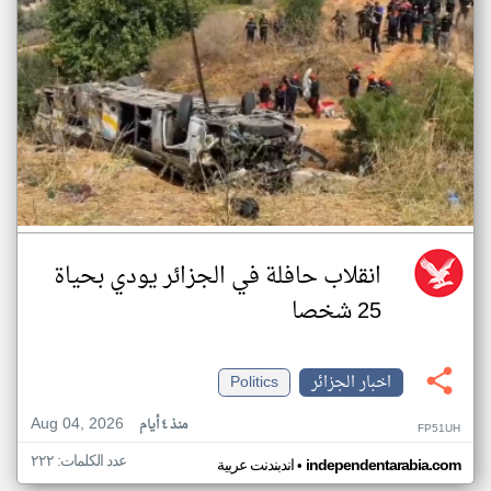
انقلاب حافلة في الجزائر يودي بحياة
25 شخصا
اخبار الجزائر
Politics
Aug 04, 2026
منذ ٤ أيام
FP51UH
عدد الكلمات: ٢٢٢
•
independentarabia.com
اندبندنت عربية