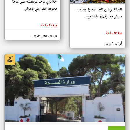
جزائري يزف عروسته على عربة
يجرها حمار في وهران
الجزائري ابن ناصر يودع جماهير
ميلان بعد إنهاء عقده مع ...
klyoum.com
تغيير الدولة
منذ ٢٠ ساعة
تعبر
مصادر الأخبار من الجزائر
المقالات
منذ ١٧ ساعة
الموجوده
بي بي سي عربي
اخبار الجزائر على مدار الساعة
هنا عن
وجهة
ار تي عربي
نظر
أهم اخبار الجزائر العاجلة والمباشرة
كاتبيها.