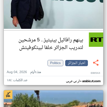
بينهم رافائيل بينيتيز.. 5 مرشحين
لتدريب الجزائر خلفا لبيتكوفيتش
اخبار الجزائر
Politics
Aug 04, 2026
منذ ٤ أيام
EB65AX
عدد الكلمات: ١٨٤
•
arabic.rt.com
ار تي عربي