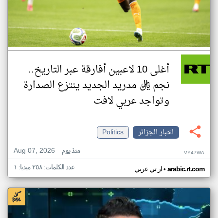
أغلى 10 لاعبين أفارقة عبر التاريخ..
نجم ريال مدريد الجديد ينتزع الصدارة
وتواجد عربي لافت
اخبار الجزائر
Politics
Aug 07, 2026
منذ يوم
VY47WA
عدد الكلمات: ٢٥٨ ميديا: ١
•
arabic.rt.com
ار تي عربي