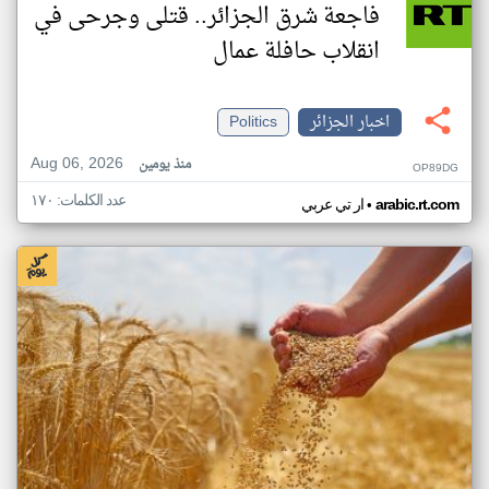
فاجعة شرق الجزائر.. قتلى وجرحى في
انقلاب حافلة عمال
اخبار الجزائر
Politics
Aug 06, 2026
منذ يومين
OP89DG
عدد الكلمات: ١٧٠
•
arabic.rt.com
ار تي عربي