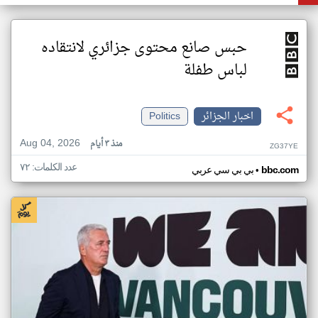
حبس صانع محتوى جزائري لانتقاده
لباس طفلة
اخبار الجزائر
Politics
Aug 04, 2026
منذ ٣ أيام
ZG37YE
عدد الكلمات: ٧٢
•
bbc.com
بي بي سي عربي