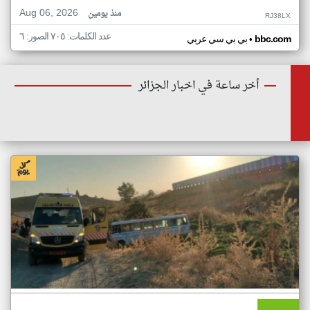
Aug 06, 2026
منذ يومين
RJ38LX
عدد الكلمات: ٧٠٥ الصور: ٦
•
bbc.com
بي بي سي عربي
أخر ساعة في اخبار الجزائر