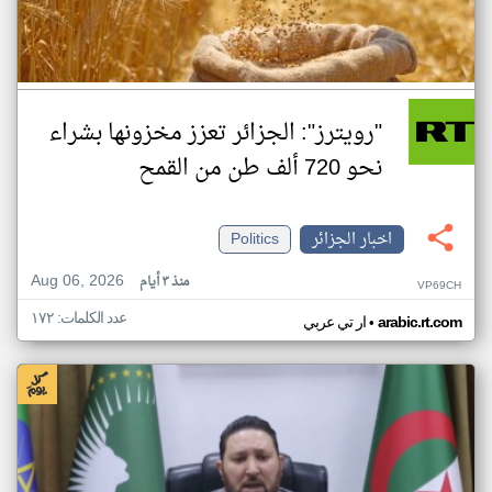
"رويترز": الجزائر تعزز مخزونها بشراء
نحو 720 ألف طن من القمح
اخبار الجزائر
Politics
Aug 06, 2026
منذ ٣ أيام
VP69CH
عدد الكلمات: ١٧٢
•
arabic.rt.com
ار تي عربي