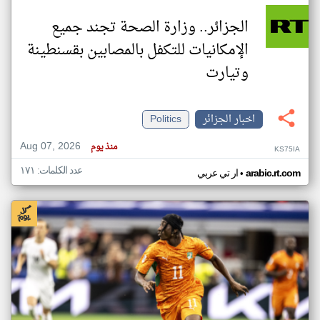
الجزائر.. وزارة الصحة تجند جميع
الإمكانيات للتكفل بالمصابين بقسنطينة
وتيارت
اخبار الجزائر
Politics
Aug 07, 2026
منذ يوم
KS75IA
عدد الكلمات: ١٧١
•
arabic.rt.com
ار تي عربي