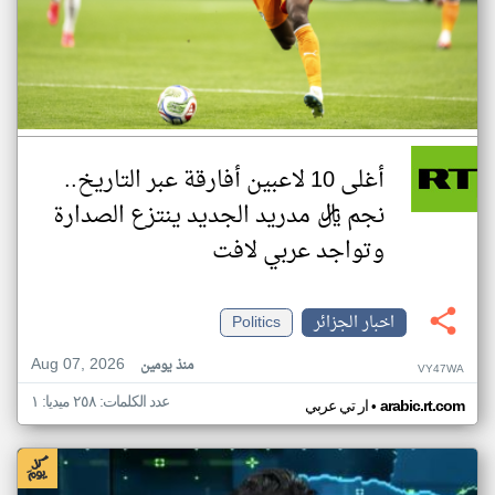
أغلى 10 لاعبين أفارقة عبر التاريخ..
نجم ريال مدريد الجديد ينتزع الصدارة
وتواجد عربي لافت
اخبار الجزائر
Politics
Aug 07, 2026
منذ يومين
VY47WA
عدد الكلمات: ٢٥٨ ميديا: ١
•
arabic.rt.com
ار تي عربي