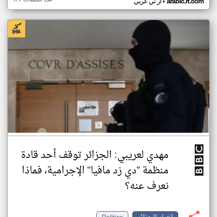
•
arabic.rt.com
ار تي عربي
مهدي لعريبي: الجزائر توقف أحد قادة
منظمة "دي زد مافيا" الإجرامية، فماذا
نعرف عنه؟