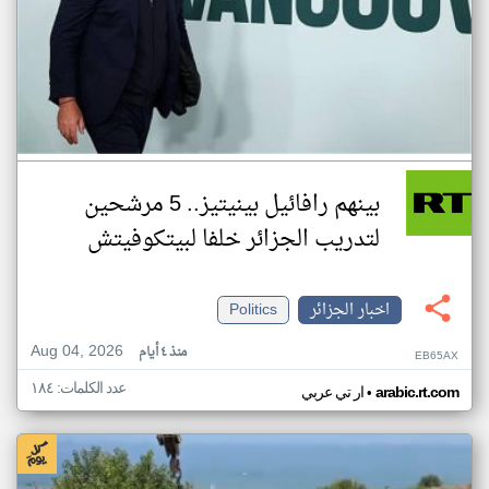
بينهم رافائيل بينيتيز.. 5 مرشحين
لتدريب الجزائر خلفا لبيتكوفيتش
اخبار الجزائر
Politics
Aug 04, 2026
منذ ٤ أيام
EB65AX
عدد الكلمات: ١٨٤
•
arabic.rt.com
ار تي عربي