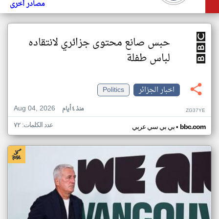
مصادر أخرى
حبس صانع محتوى جزائري لانتقاده
لباس طفلة
اخبار الجزائر
Politics
Aug 04, 2026
منذ ٤ أيام
ZG37YE
عدد الكلمات: ٧٢
•
bbc.com
بي بي سي عربي