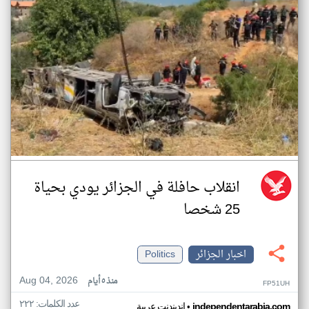
انقلاب حافلة في الجزائر يودي بحياة
25 شخصا
اخبار الجزائر
Politics
Aug 04, 2026
منذ ٥ أيام
FP51UH
عدد الكلمات: ٢٢٢
•
independentarabia.com
اندبندنت عربية