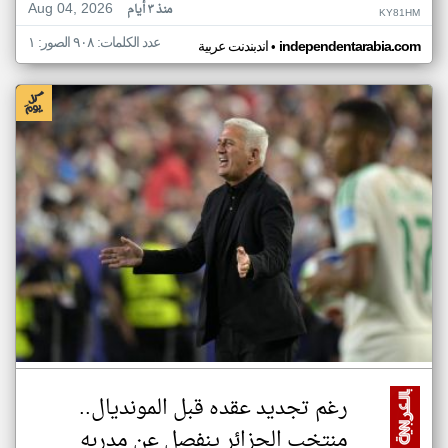
Aug 04, 2026
منذ ٣ أيام
KY81HM
عدد الكلمات: ٩٠٨ الصور: ١
•
independentarabia.com
اندبندنت عربية
رغم تجديد عقده قبل المونديال..
منتخب الجزائر ينفصل عن مدربه