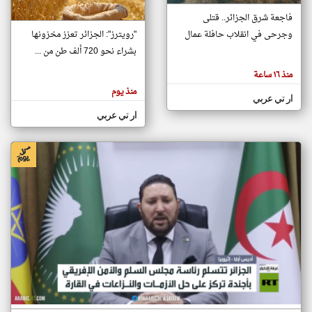
فاجعة شرق الجزائر.. قتلى
وجرحى في انقلاب حافلة عمال
"رويترز": الجزائر تعزز مخزونها
klyoum.com
تغيير الدولة
بشراء نحو 720 ألف طن من ...
تعبر
مصادر الأخبار من الجزائر
المقالات
منذ ١٦ ساعة
الموجوده
اخبار الجزائر على مدار الساعة
هنا عن
منذ يوم
وجهة
ار تي عربي
نظر
أهم اخبار الجزائر العاجلة والمباشرة
كاتبيها.
ار تي عربي