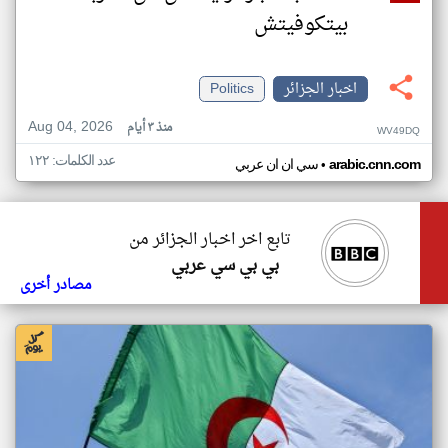
بيتكوفيتش
اخبار الجزائر
Politics
Aug 04, 2026
منذ ٣ أيام
WV49DQ
عدد الكلمات: ١٢٢
•
arabic.cnn.com
سي ان ان عربي
تابع اخر اخبار الجزائر من
بي بي سي عربي
مصادر أخرى