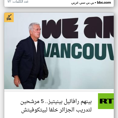
عدد الكلمات: ٧٢
•
bbc.com
بي بي سي عربي
بينهم رافائيل بينيتيز.. 5 مرشحين
لتدريب الجزائر خلفا لبيتكوفيتش