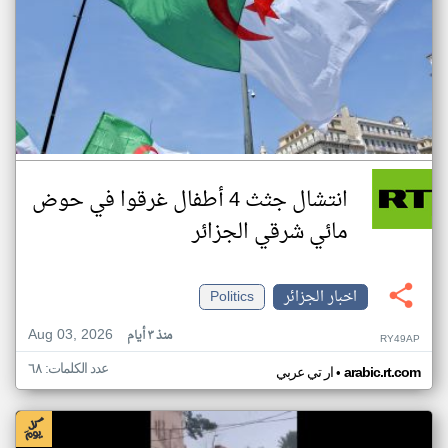
انتشال جثث 4 أطفال غرقوا في حوض
مائي شرقي الجزائر
اخبار الجزائر
Politics
Aug 03, 2026
منذ ٣ أيام
RY49AP
عدد الكلمات: ٦٨
•
arabic.rt.com
ار تي عربي