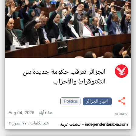
الجزائر تترقب حكومة جديدة بين
التكنوقراط والأحزاب
اخبار الجزائر
Politics
Aug 04, 2026
منذ ٣ أيام
VE36GV
عدد الكلمات: ٧٧٦ الصور: ٢
•
independentarabia.com
اندبندنت عربية