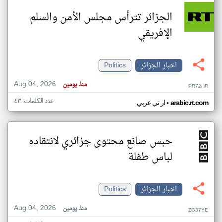
الجزائر تترأس مجلس الأمن والسلم
الإفريقي
اخبار الجزائر
Politics
Aug 04, 2026
منذ يومين
PR72HR
عدد الكلمات: ٤٣
•
arabic.rt.com
ار تي عربي
حبس صانع محتوى جزائري لانتقاده
لباس طفلة
اخبار الجزائر
Politics
Aug 04, 2026
منذ يومين
ZG37YE