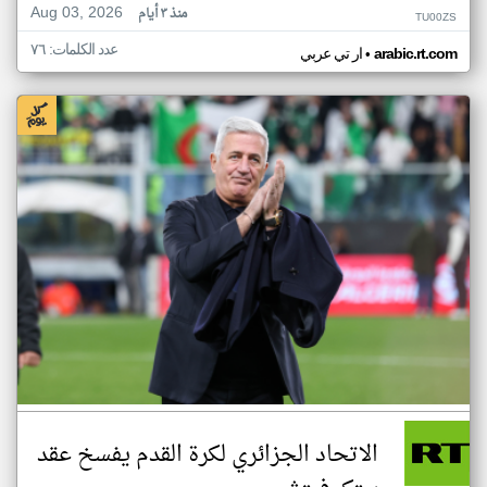
Aug 03, 2026
منذ ٣ أيام
TU00ZS
عدد الكلمات: ٧٦
•
arabic.rt.com
ار تي عربي
الاتحاد الجزائري لكرة القدم يفسخ عقد