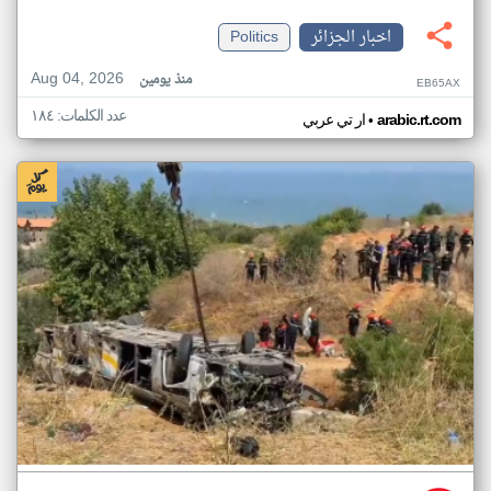
اخبار الجزائر
Politics
Aug 04, 2026
منذ يومين
EB65AX
عدد الكلمات: ١٨٤
•
arabic.rt.com
ار تي عربي